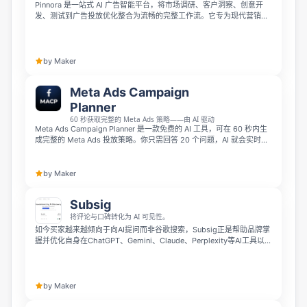
Pinnora 是一站式 AI 广告智能平台，将市场调研、客户洞察、创意开
发、测试到广告投放优化整合为流畅的完整工作流。它专为现代营销机
构和品牌打造，能帮助团队更快打造出转化率更高的智能营销活动，提
升运营效率与决策清晰度。
by Maker
Meta Ads Campaign
Planner
60 秒获取完整的 Meta Ads 策略——由 AI 驱动
Meta Ads Campaign Planner 是一款免费的 AI 工具，可在 60 秒内生
成完整的 Meta Ads 投放策略。你只需回答 20 个问题，AI 就会实时研
究行业与竞争对手，并输出受众定位、广告文案、创意钩子、预算分配
和 KPI 模型。适合企业主、自由职业者和代理机构使用，无需注册，可
保存为 PDF。
by Maker
Subsig
将评论与口碑转化为 AI 可见性。
如今买家越来越倾向于向AI提问而非谷歌搜索，Subsig正是帮助品牌掌
握并优化自身在ChatGPT、Gemini、Claude、Perplexity等AI工具以及
评论、社交对话中曝光度的AI工具。它通过统一仪表盘实现声誉监测、
竞争对手追踪、曝光缺口分析，帮助品牌将真实客户反馈转化为更强的
AI曝光度和用户信任。
by Maker