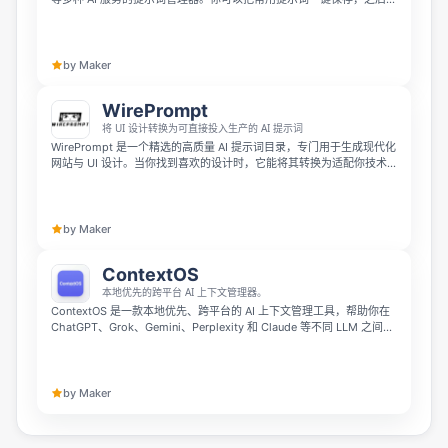
需点击就能注入到任意 AI 中，还支持变量模板、固定排序等功能，且完
全本地化存储，不会上传你的数据。免费版可保存 3 条提示词，专业版
每月 4.99 美元即可解锁无限容量。
by Maker
WirePrompt
将 UI 设计转换为可直接投入生产的 AI 提示词
WirePrompt 是一个精选的高质量 AI 提示词目录，专门用于生成现代化
网站与 UI 设计。当你找到喜欢的设计时，它能将其转换为适配你技术
栈的详细 AI 提示词，帮助 ChatGPT、Claude、Cursor 及各类编程代
理更快完成开发。
by Maker
ContextOS
本地优先的跨平台 AI 上下文管理器。
ContextOS 是一款本地优先、跨平台的 AI 上下文管理工具，帮助你在
ChatGPT、Grok、Gemini、Perplexity 和 Claude 等不同 LLM 之间无
缝衔接工作流。它以轻量浏览器侧边栏形式运行，可自动捕获对话步
骤、同步到可编辑的本地分类空间，并一键将结构化上下文注入到新标
签页中。全程无服务器处理，注重隐私与本地数据掌控。
by Maker