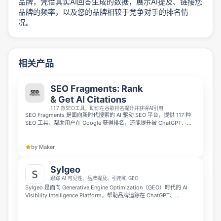
品牌，凭借真实AI回答生成的数据，展示AI提及、链接您
品牌的频率，以及您的品牌相较于竞争对手的排名情
况。
相关产品
SEO Fragments: Rank
& Get AI Citations
117 款SEO工具，助你在谷歌排名提升并获得AI引用
SEO Fragments 是面向新时代搜索的 AI 驱动 SEO 平台，提供 117 种
SEO 工具，帮助用户在 Google 获得排名，还能提升被 ChatGPT、
Gemini、Claude 等大语言模型和 AI 搜索引擎引用的几率。平台支持自
带密钥（BYOK）AI 调用，提供永久免费方案，创始人、营销人员、机
构和创作者无需购买昂贵的企业级 SEO 软件，就能通过它增长自然流
by Maker
量。
Sylgeo
跟踪 AI 可见性、品牌提及、引用和 GEO
Sylgeo 是面向 Generative Engine Optimization（GEO）时代的 AI
Visibility Intelligence Platform，帮助品牌追踪在 ChatGPT、
Perplexity、Gemini 等 AI 搜索引擎中的可见度、提及和引用情况。它
可以实时扫描竞品引用、发现 citation gaps，并提供 HTML tables、
FAQ schema 和优化文案等可执行建议，提升网站被 AI 答案引用的机