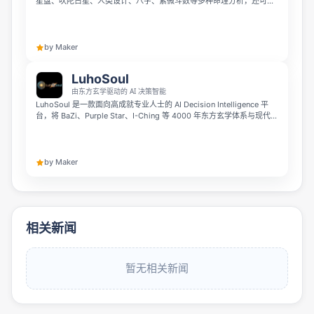
星盘、吠陀占星、人类设计、八字、紫微斗数等多种命理分析，还可通
过照片看手相，全部解读都由 AI 个性化生成。不同于通用星座应用，它
会为你构建完整个人档案，AI 聊天能记住你的测算结果并基于此给出扎
实分析，而非模糊预测，目前可在网页和 Android 端使用。
by Maker
LuhoSoul
由东方玄学驱动的 AI 决策智能
LuhoSoul 是一款面向高成就专业人士的 AI Decision Intelligence 平
台，将 BaZi、Purple Star、I-Ching 等 4000 年东方玄学体系与现代
AI 结合，用于分析人生瓶颈背后的深层原因。它不只是描述性格，而是
提供具体可执行的行为方案，帮助用户打破有害循环，应对“Void
Phase”，并在感情与职业中重新掌握主动权。
by Maker
相关新闻
暂无相关新闻