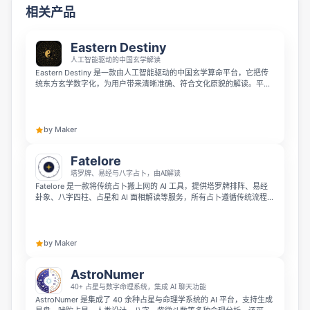
相关产品
Eastern Destiny
人工智能驱动的中国玄学解读
Eastern Destiny 是一款由人工智能驱动的中国玄学算命平台，它把传
统东方玄学数字化，为用户带来清晰准确、符合文化原貌的解读。平台
支持正宗铜钱起卦的易经占卜、包含日主与十神的八字命盘，以及涵盖
十四主星十二宫的紫微斗数测算，每份解读都会附带文化注解保留原有
的中文术语。
by Maker
Fatelore
塔罗牌、易经与八字占卜，由AI解读
Fatelore 是一款将传统占卜搬上网的 AI 工具，提供塔罗牌排阵、易经
卦象、八字四柱、占星和 AI 面相解读等服务，所有占卜遵循传统流程，
再由 AI 用通俗易懂的语言给出解读。新用户还可以免费获得完整解读的
体验额度。
by Maker
AstroNumer
40+ 占星与数字命理系统，集成 AI 聊天功能
AstroNumer 是集成了 40 余种占星与命理学系统的 AI 平台，支持生成