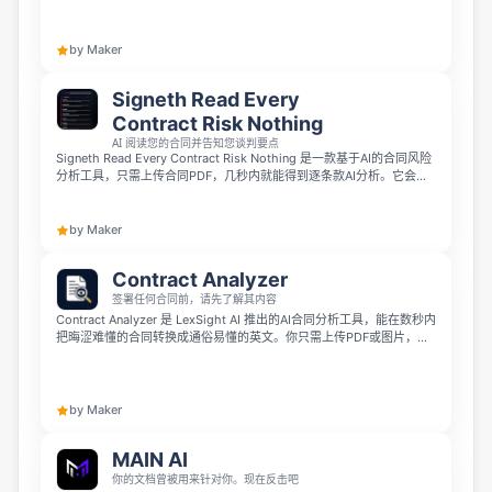
下自己不完全理解的协议。
by Maker
Signeth Read Every
Contract Risk Nothing
AI 阅读您的合同并告知您谈判要点
Signeth Read Every Contract Risk Nothing 是一款基于AI的合同风险
分析工具，只需上传合同PDF，几秒内就能得到逐条款AI分析。它会标
记高中低风险条款，并为每个风险条款提供现成可用的谈判话术，无需
登录也不需要律师，每天可免费扫描3份合同。
by Maker
Contract Analyzer
签署任何合同前，请先了解其内容
Contract Analyzer 是 LexSight AI 推出的AI合同分析工具，能在数秒内
把晦涩难懂的合同转换成通俗易懂的英文。你只需上传PDF或图片，就
能得到清晰的合同摘要、0–100分的风险评分、按严重程度排序的风险
警示、关键日期和缺失条款检查表，还能让AI重写一份更公平的合同，
不需要法律术语基础，也不用聘请律师。
by Maker
MAIN AI
你的文档曾被用来针对你。现在反击吧