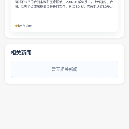
面对不公平的合同条款和医疗账单，MAIN AI 帮你反击。上传租约、合
同、保密协议或离职协议等任何文件，只需 60 秒，它就能通过80多个
专业引擎识别所有风险、标出相关条款、引用你所在州的法律，还能生
成可直接发送的诉求函。这款覆盖租户权利、劳动法、医疗账单等多个
领域的 AI 工具相当于你请得起的律师，起步免费使用。
by Maker
相关新闻
暂无相关新闻