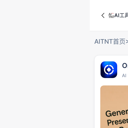
AI工
AITNT首页
O
A