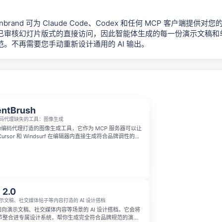
k Onbrand 可为 Claude Code、Codex 和任何 MCP 客户端提供
已审核幻灯片版式的直接访问，因此智能体生成的每一份演示文稿和
。不再需要您手动重新设计通用的 AI 输出。
ntBrush
码代理缺失的工具：图像生成
h 是为编码代理打造的图像生成工具，它作为 MCP 服务器可以让
e、Cursor 和 Windsurf 在编辑器内直接生成符合品牌调性的图
性导入品牌信息，就能生成风格统一的产品图、图标、OG
生成的图片会直接保存到你的代码仓库中。
 2.0
示文稿、社交媒体帖子等内容打造的 AI 设计搭档
是一款面向演示文稿、社交媒体内容等场景的 AI 设计搭档。它会将
节整合进专属设计系统，帮你生成完全符合品牌规范的演示