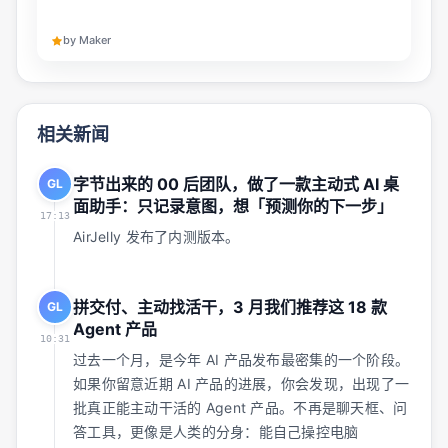
风格草拟邮件和帖子、准备会议材料，并提前帮你跟进截止日期，目前
已开放网页访问，移动端即将推出。
by Maker
相关新闻
字节出来的 00 后团队，做了一款主动式 AI 桌
GL
面助手：只记录意图，想「预测你的下一步」
17:13
AirJelly 发布了内测版本。
拼交付、主动找活干，3 月我们推荐这 18 款
GL
Agent 产品
10:31
过去一个月，是今年 AI 产品发布最密集的一个阶段。
如果你留意近期 AI 产品的进展，你会发现，出现了一
批真正能主动干活的 Agent 产品。不再是聊天框、问
答工具，更像是人类的分身：能自己操控电脑