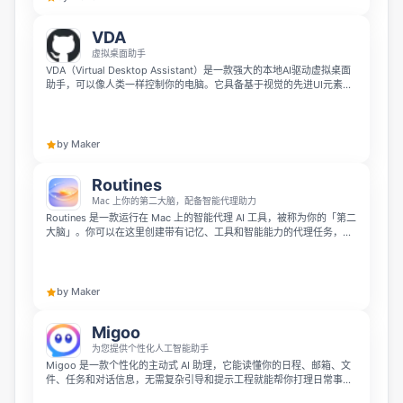
VDA
虚拟桌面助手
VDA（Virtual Desktop Assistant）是一款强大的本地AI驱动虚拟桌面
助手，可以像人类一样控制你的电脑。它具备基于视觉的先进UI元素检
测（OCR与SIFT）、语音指令和智能代理循环功能，由Python与PyQt6
构建。
by Maker
Routines
Mac 上你的第二大脑，配备智能代理助力
Routines 是一款运行在 Mac 上的智能代理 AI 工具，被称为你的「第二
大脑」。你可以在这里创建带有记忆、工具和智能能力的代理任务，按
时间或 App 启动、电脑唤醒等触发条件自动执行。所有数据包括会议记
录、听写、剪贴板和截图都保存在你本地的 Markdown 知识库，不会
上传，你还可以通过 App、Telegram 或 Slack 随时访问，支持自带密
钥或使用 ChatGPT 登录。
by Maker
Migoo
为您提供个性化人工智能助手
Migoo 是一款个性化的主动式 AI 助理，它能读懂你的日程、邮箱、文
件、任务和对话信息，无需复杂引导和提示工程就能帮你打理日常事
务。它可以为你提供带上下文的晨间简报、快速应对计划变动、用你的