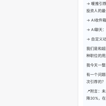
→ 暖推引
投资人的最
→ AI收
→ AI聊
→ 自定义
我们是和超
种职位的用
我今天一整
有一个问题
次引荐的？
📍附言：
降30%，