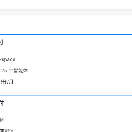
付
space
 25 个智能体
 积分/月
付
区
智能体