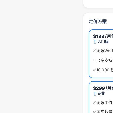
定价方案
$199
/月
入门版
✅
无限Work
✅
最多支持
✅
10,000
$299
/月
专业
✅
无限工作
✅
不限数量