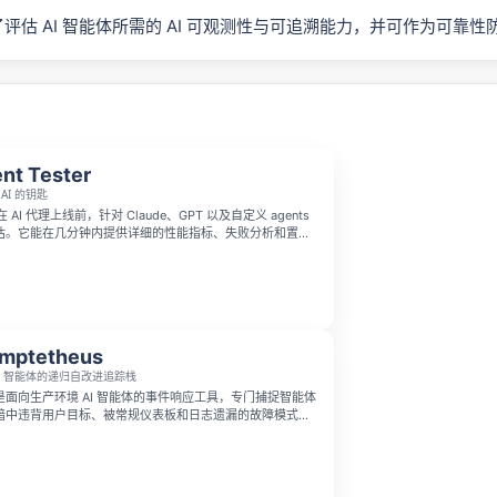
提供了评估 AI 智能体所需的 AI 可观测性与可追溯能力，并可作为可靠
nt Tester
AI 的钥匙
r 可在 AI 代理上线前，针对 Claude、GPT 以及自定义 agents
估。它能在几分钟内提供详细的性能指标、失败分析和置信
适合独立开发者到多代理团队的不同方案。
mptetheus
AI 智能体的递归自改进追踪栈
eus 是面向生产环境 AI 智能体的事件响应工具，专门捕捉智能体
暗中违背用户目标、被常规仪表板和日志遗漏的故障模式。
运行过程、结构化事件流，自动检测故障、重现错误步骤、
动分发修复并执行回归检查，确保 AI 智能体真正得到改