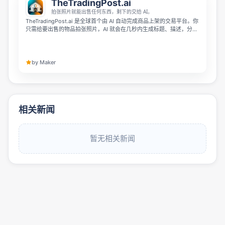
TheTradingPost.ai
拍张照片就能出售任何东西，剩下的交给 AI。
TheTradingPost.ai 是全球首个由 AI 自动完成商品上架的交易平台。你
只需给要出售的物品拍张照片，AI 就会在几秒内生成标题、描述，分类
并给出合理定价，无需打字，60秒就能完成上架。平台不收取任何费
用，也没有复杂的注册流程，为厌倦了诈骗、封号和高额佣金的卖家提
供了更友好的交易选择。
by Maker
相关新闻
暂无相关新闻