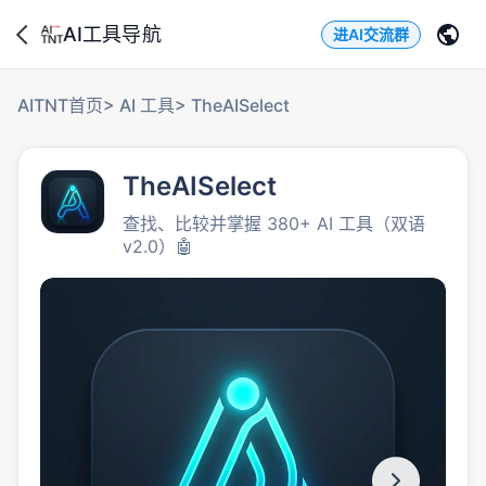
AI工具导航
进AI交流群
AITNT首页
>
AI 工具
>
TheAISelect
TheAISelect
查找、比较并掌握 380+ AI 工具（双语
v2.0）🤖