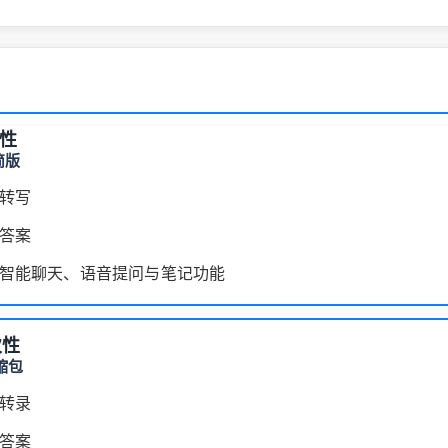
次性
简版
转写
答案
智能聊天、语音提问与笔记功能
次性
缩包
转录
答案