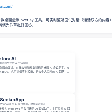
iai.com/
 AI 是一款桌面悬浮 overlay 工具，可实时监听面试对话（通话双方的
悄悄为你草拟好回答。
tora AI
面试和会议的 AI 会议助手
I 是一款面向面试、在线会议和专业对话的桌面 AI 会议助手，支
 和 macOS。它可提供实时转录、结合个人资料的 AI 回答、截
隐藏模式，帮助用户在会议或面试中根据现场语境更自然地
SeekerApp
Windows 的 AI 面试助手，提供实时回答
pp 是专为 Windows 平台打造的 AI 面试助手，主打实时 AI 回