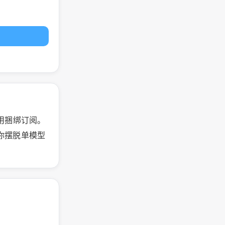
不用捆绑订阅。
型，帮你摆脱单模型