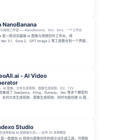
费试用积分，无需绑定银行卡。
 NanoBanana
像与视频工作室——NanoBanana、Veo、Sora，一个工作台
nana 是一款浏览器端 AI 图像与视频创作工作台，将
2、Veo 3.1、Sora 2、GPT Image 2 等工具整合到一个界面
编辑最高 4K 图像、制作视频、放大图片、移除背景，并
快速开始创作；平台提供免费额度，且仅在生成成功时计
eoAll.ai - AI Video
erator
视频、AI 图像、文本生成视频、图像生成视频、I2V、T2V
 是一款集成了 Seedance、Kling、Runway、Veo 等多个模型的
具，支持文本生成视频、图像生成视频，同时也能创建 AI 图
荐模型，提前显示积分消耗，还有自动退款机制，专为创作
计，帮助他们快速规模化生成内容。
dexo Studio
生成电影级 AI 视频提示词——支持 20 多种模型
tudio 是一款面向 AI 视频与图像创作的提示词生成工具，可帮助