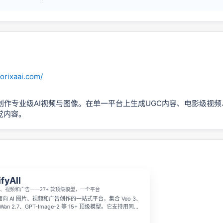
orixaai.com/
创作专业级AI视频与图像。在单一平台上生成UGC内容、电影级视
觉内容。
ifyAll
图像、视频和广告——27+ 款顶级模型，一个平台
是一个面向 AI 图片、视频和广告创作的一站式平台，集合 Veo 3、
2、Wan 2.7、GPT-Image-2 等 15+ 顶级模型。它支持用同一
2–4 个模型效果，并可将生成的图片一键转为视频，减少下
流程。平台还提供公开作品页与 X 内联播放支持，新用户可