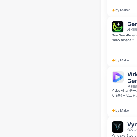
获得 30 个免
by Maker
Gen
AI 图
Gen NanoBa
NanoBanana 
中。你可以生成和
使用精选提示词
费。
by Maker
Vid
Gen
AI 
VideoAll.ai
AI 视频生成工
像。它会智能推
者和营销人员设
by Maker
Vyn
数秒内
Vyndexo S