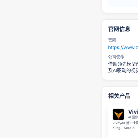
官网信息
官网
https://www.z
公司使命
借助领先模型
及AI驱动的视
相关产品
Viv
AI 
VivifyAll 
Kling、Sora 
提示词并排对比 
载和重复上传的