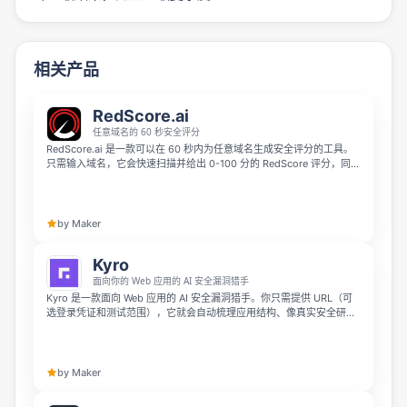
相关产品
RedScore.ai
任意域名的 60 秒安全评分
RedScore.ai 是一款可以在 60 秒内为任意域名生成安全评分的工具。
只需输入域名，它会快速扫描并给出 0-100 分的 RedScore 评分，同时
展示 10 个安全领域的字母等级评分与通俗易懂的修复建议。你可以认
领域名获得持续监控，升级专业版还可获得更深入的攻击面检测，帮助
你管理网络安全态势。
by Maker
Kyro
面向你的 Web 应用的 AI 安全漏洞猎手
Kyro 是一款面向 Web 应用的 AI 安全漏洞猎手。你只需提供 URL（可
选登录凭证和测试范围），它就会自动梳理应用结构、像真实安全研究
员一样组合攻击路径，并在确认漏洞可复现后通过邮件发送结果。相比
传统扫描器的“潜在问题”，Kyro 更专注于提供已验证、可利用且附带复
现步骤的安全漏洞。
by Maker