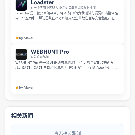
Loadster
在一个应用中实现 AI 驱动的负载测试和漏洞扫描
Loadster 是一款桌面端平台，将 AI 驱动的负载测试与漏洞扫描整合在
同一个应用中，帮助团队在本地环境完成企业级性能与安全验证。它可
轻松对 API 进行压力测试，借助集成的 OWASP ZAP 引擎自动扫描
Web 漏洞，并进行深入网络发现；内置 AI 助手还能分析威胁并提供即
时修复建议。
by Maker
WEBHUNT Pro
从发现到防御
WEBHUNT Pro 是一款 AI 驱动的漏洞评估平台，整合智能攻击面发
现、SAST、DAST 与自动化漏洞利用验证功能，可针对 Web 应用、
API 和云环境识别真实安全风险。它通过先进的 AI 关联引擎验证发现结
果、优先排序可利用漏洞，大幅减少误报，帮助安全团队聚焦真正威
胁，加速漏洞修复。
by Maker
相关新闻
暂无相关新闻