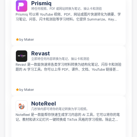
Prismiq
将任何视频、PDF 或网站转换为笔记、抽认卡和测验
Prismiq 可以将 YouTube 视频、PDF、网站或图片快速转化为摘要、学
习笔记、问答、闪卡和测验等学习材料。它提供 Summarize、Key
Notes、Q&A、Search、Flashcards、Quiz、Glossary 和 Chat 等工
具，帮助学生和内容学习者更高效地理解资料；可免费试用，开始使用
无需注册。
by Maker
Revast
立即将任何内容转换为笔记、抽认卡和测验
Revast 是一款能快速将各类学习材料转换为结构化笔记、闪存卡和测验
题的 AI 学习工具。你可以上传 PDF、课件、文档、YouTube 链接甚至
笔记照片，它会自动转录内容、清理手写笔迹，还能通过教授模式匹配
考试规律找出知识盲区。它支持多语言输出，内置搜索、分享以及番茄
钟和学习追踪功能，帮你更高效地备考复习。
by Maker
NoteReel
几秒钟内即可将你的笔记转换为学习视频。
NoteReel 是一款能帮你快速生成学习内容的 AI 工具，它可以将你的笔
记、教材和讲义幻灯片一键转换成 TikTok 风格的学习视频。除此之
外，它还能利用 AI 生成配套测验和闪卡，让你几秒就能完成学习资料的
多媒体转化。