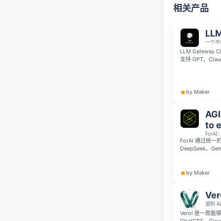
相关产品
LLM
一个平
LLM Gateway Ch
支持 GPT、Cl
频生成任务。你
功能只需一个账
by Maker
AGI
to 
ForA
ForAI 通过统一
DeepSeek、G
复、查看价格，并使用 D
和 Gemini O
by Maker
Ver
遏制 A
Verol 是一