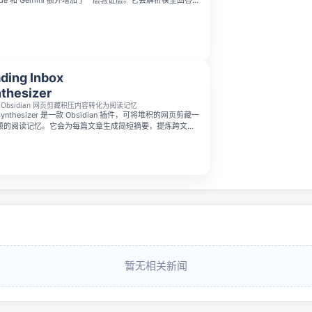
laude 和 Gemini 额外增加了一层验证层。它会解析模型回答、
索并通过专用后端管线验证信息来源，为你提供即时结论、
点击的来源链接，不追踪数据，历史记录仅保存在本地，提
额度，付费套餐从每月 4.99 美元起。
ding Inbox
thesizer
 Obsidian 网页剪藏积压内容转化为阅读记忆
ox Synthesizer 是一款 Obsidian 插件，可将堆积的网页剪藏一
顾的阅读记忆。它会为每篇文章生成简短摘要，提炼跨文章
作 weekly digest，并标出值得重读或可以放弃的旧剪
ey，兼容 Anthropic、OpenAI 及 OpenAI-compatible
暂无相关新闻