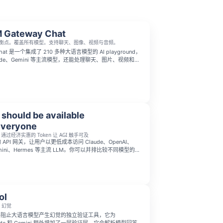
 Gateway Chat
衡点。覆盖所有模型。支持聊天、图像、视频与音频。
at 是一个集成了 210 多种大语言模型的 AI playground，
aude、Gemini 等主流模型，还能处理聊天、图片、视频和音
可以在对话中途切换模型、并排对比不同模型的回答，所有
户余额即可使用，提供月订阅和按量付费两种模式。
 should be available
everyone
I：通过经济实惠的 Token 让 AGI 触手可及
的 API 网关，让用户以更低成本访问 Claude、OpenAI、
emini、Hermes 等主流 LLM。你可以并排比较不同模型的回
iscounted Tokens、Claude Offers、GPT Offers
ffers 等优惠，让 AGI 能力更容易被每个人使用。
ol
I 幻觉
款能够阻止大语言模型产生幻觉的独立验证工具，它为