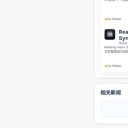
ChatGPT、C
执行实时网络搜
可信度评分和可
供 5 次免费测试
by Maker
Rea
Syn
将你的
Reading Inb
次性整理成可回
主题与观点异同，制
藏；支持自带 API k
endpoint。
by Maker
相关新闻