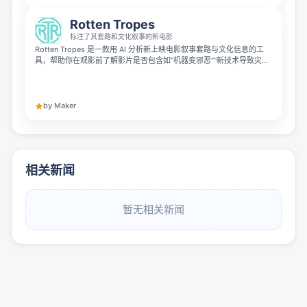
Rotten Tropes
标注了其套路和文化叙事的新电影
Rotten Tropes 是一款用 AI 分析新上映电影叙事套路与文化信息的工
具，帮助你在观影前了解影片是否包含如“机器变邪恶”“新技术导致灾难”
等常见 tropes。它会读取完整剧情，标注电影中的主题、立场和叙事模
式，并为每个判断提供依据，且每日更新、免费使用。
by Maker
相关新闻
暂无相关新闻