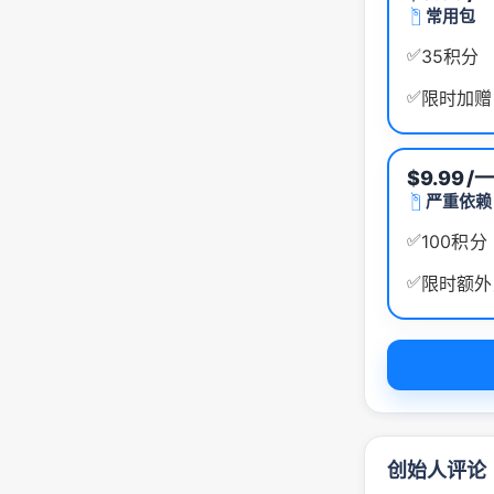
常用包
✅
35积分
✅
限时加赠
$9.99
/
严重依赖
✅
100积分
✅
限时额外
创始人评论