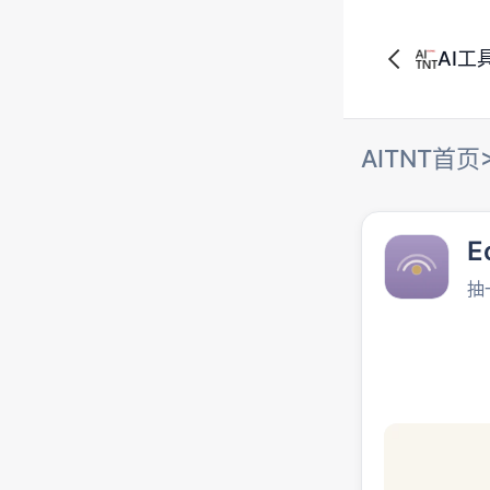
AI工
AITNT首页
E
抽