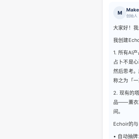
Make
M
创始人
大家好！我是
我创建Ec
1. 所有
占卜不是心
然后思考。
称之为「一
2. 现有
品——薰衣
间。
Echoir
• 自动抽