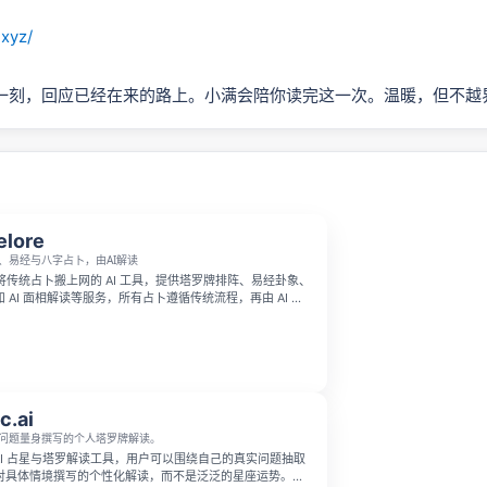
.xyz/
一刻，回应已经在来的路上。小满会陪你读完这一次。温暖，但不越
elore
、易经与八字占卜，由AI解读
是一款将传统占卜搬上网的 AI 工具，提供塔罗牌排阵、易经卦象、
 AI 面相解读等服务，所有占卜遵循传统流程，再由 AI 用
给出解读。新用户还可以免费获得完整解读的体验额度。
c.ai
问题量身撰写的个人塔罗牌解读。
是一款 AI 占星与塔罗解读工具，用户可以围绕自己的真实问题抽取
对具体情境撰写的个性化解读，而不是泛泛的星座运势。它