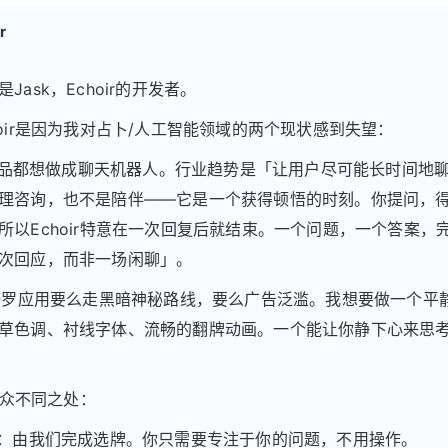
r
Jask，Echoir的开发者。
hoir是因为我对占卜/人工智能领域的两个现状感到失望：
AI产品都想做成聊天机器人。行业趋势是「让用户尽可能长时间地
理咨询，也不是陪伴——它是一个获得顿悟的时刻。你提问，
所以Echoir特意在一次回复后就结束。一个问题，一个答案，
次回应，而非一场闲聊」。
的塔罗应用要么走黑暗神秘路线，要么广告泛滥。我想要做一个平
草色调、衬线字体、流畅的翻牌动画。一个能让你静下心来思
的与众不同之处：
牌：由我们完成选牌。你只需要专注于你的问题，不用操作。