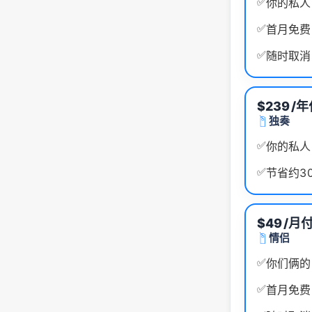
✅
你的私人
✅
首月免费
✅
随时取消
$239
/年
独奏
✅
你的私人
✅
节省约3
$49
/月
情侣
✅
你们俩的
✅
首月免费