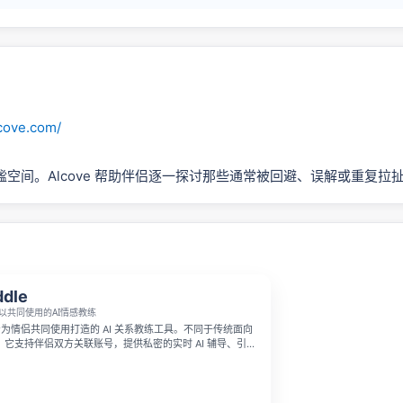
lcove.com/
空间。Alcove 帮助伴侣逐一探讨那些通常被回避、误解或重复拉
dle
以共同使用的AI情感教练
一款专为情侣共同使用打造的 AI 关系教练工具。不同于传统面向
它支持伴侣双方关联账号，提供私密的实时 AI 辅导、引导
戏以及关于沟通、冲突处理、亲密关系和重建信任的日常提
自己的节奏使用，无需固定预约，它定位为关系辅导而非治
心理咨询的补充。