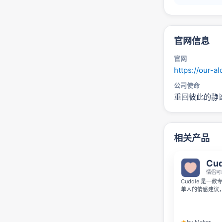
官网信息
官网
https://our-a
公司使命
重回彼此的静谧
相关产品
Cud
情侣可
Cuddle 是
单人的情感建议，
式课程、互动游
问。你可以按照
疗，可作为专业