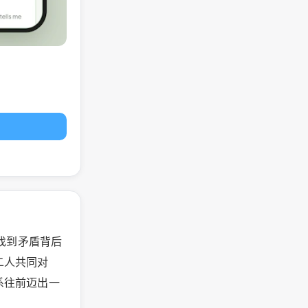
，找到矛盾背后
二人共同对
系往前迈出一