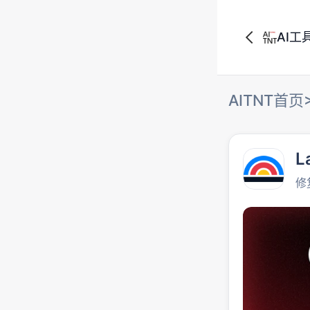
AI工
AITNT首页
L
修