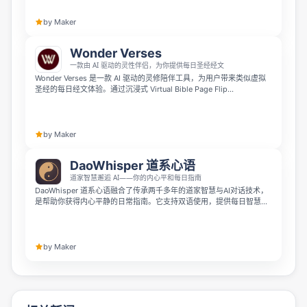
by Maker
Wonder Verses
一款由 AI 驱动的灵性伴侣，为你提供每日圣经经文
Wonder Verses 是一款 AI 驱动的灵修陪伴工具，为用户带来类似虚拟
圣经的每日经文体验。通过沉浸式 Virtual Bible Page Flip
Animation，用户可以翻开圣经页面，获得启发性的 Bible verse 以及
AI 生成的深度属灵反思。它支持 14 种语言，还可保存经文并以文字或
精美 AI 图片形式分享到社交媒体。
by Maker
DaoWhisper 道系心语
道家智慧邂逅 AI——你的内心平和每日指南
DaoWhisper 道系心语融合了传承两千多年的道家智慧与AI对话技术，
是帮助你获得内心平静的日常指南。它支持双语使用，提供每日智慧个
性化感悟、AI聊天问道、运势牌卡、快速正念充电等功能，未来还将推
出易经卦解、风水建议等更多传统玄学内容。
by Maker