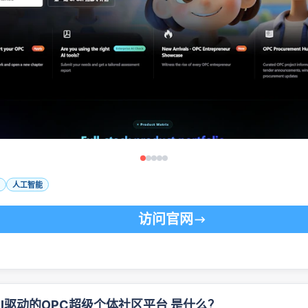
人工智能
访问官网
 - AI驱动的OPC超级个体社区平台 是什么？