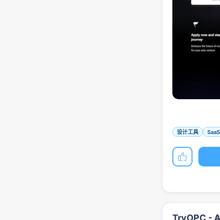
设计工具
SaaS
TryOPC