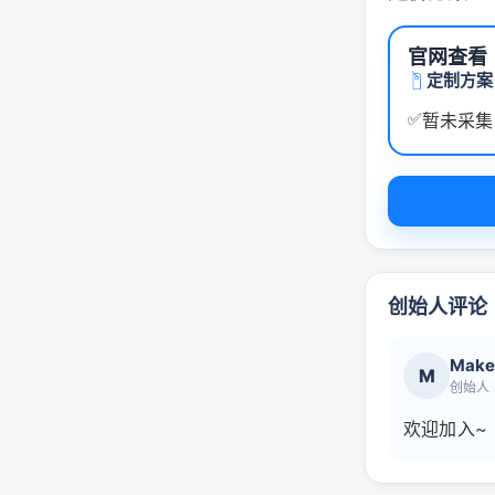
官网查看
定制方案
✅
暂未采集
创始人评论
Make
M
创始人
欢迎加入~