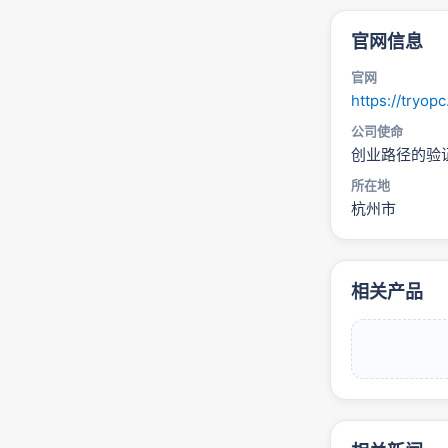
官网信息
官网
https://tryop
公司使命
创业路径的验
所在地
杭州市
相关产品