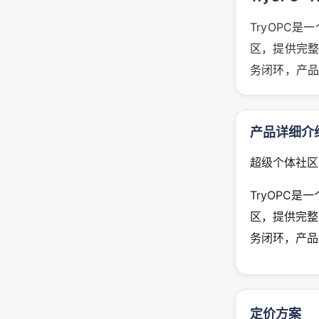
TryOPC
区，提供完整
务闭环，产品
产品详细介
超级个体社区
TryOPC
区，提供完整
务闭环，产品
定价方案