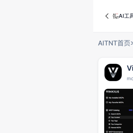
AI工
AITNT首页
V
mc