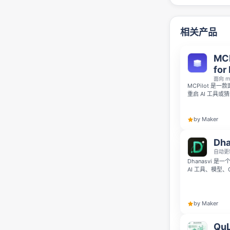
相关产品
MCP
for
面向 m
MCPilot 是
重启 AI 工具或
或 Windsu
执行任意工具，无需
买模式，包含未
by Maker
Dha
自动更新
Dhanasvi 
AI 工具、模型、
多维度对比、现成
像提示词图库，
by Maker
QuL