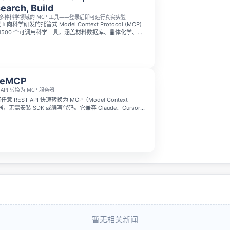
earch, Build
00 多种科学领域的 MCP 工具——登录后即可运行真实实验
te 是面向科学研发的托管式 Model Context Protocol (MCP)
1500 个可调用科学工具，涵盖材料数据库、晶体化学、热
量子计算、医学模拟等领域，还包含 200 多个虚拟实验
封装工具不同，它的每个工具都可直接调用并返回可复现的
laude、Cursor 以及任何 HTTP MCP 客户端，登录即
实验研究。
zeMCP
API 转换为 MCP 服务器
任意 REST API 快速转换为 MCP（Model Context
务器，无需安装 SDK 或编写代码。它兼容 Claude、Cursor、
任何 MCP 客户端，让现有 API 更轻松地接入 AI 工作流。
暂无相关新闻