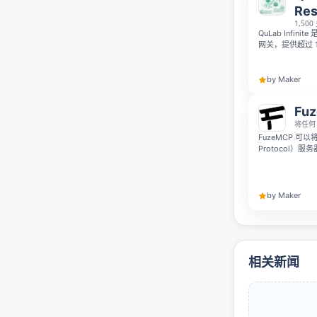
Res
1,5
QuLab Infini
网关，提供超过 
力学、基因组学、
室。与普通聊天
校验和产物，支持 C
by Maker
可快速开展真实
Fu
将任何 
FuzeMCP 可以将
Protocol）服
VS Code 以及
by Maker
相关新闻