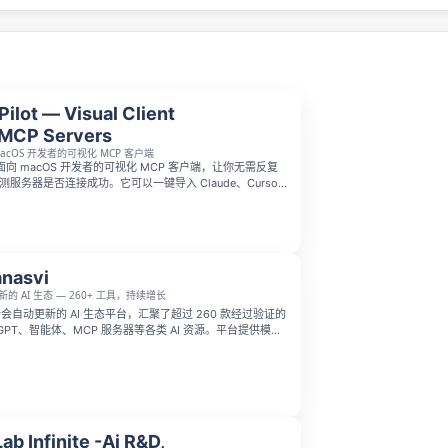
ilot — Visual Client
 MCP Servers
acOS 开发者的可视化 MCP 客户端
一款面向 macOS 开发者的可视化 MCP 客户端，让你无需反复
猜测服务器是否连接成功。它可以一键导入 Claude、Cursor
rf 配置，实时查看连接状态与事件日志，并通过自动生成的表单
手写 JSON。支持 stdio 和 HTTP 传输，采用一次性购
来更新。
nasvi
的 AI 生态 — 260+ 工具，持续增长
是一个会自动更新的 AI 生态平台，汇聚了超过 260 款经过验证的
GPT、智能体、MCP 服务器等各类 AI 资源。平台提供模型
配置、每日AI新闻汇总、四千余个活跃AI岗位直投以及图
一站式满足你的各类AI需求。
ab Infinite -Ai R&D,