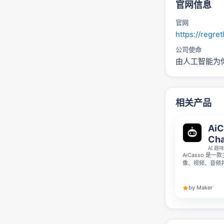
官网信息
官网
https://regret
公司使命
由人工智能为
相关产品
AiC
Cha
AI 
AiCasso 是
像、视频、音频
定制星座运势、制
把创作、角色互
by Maker