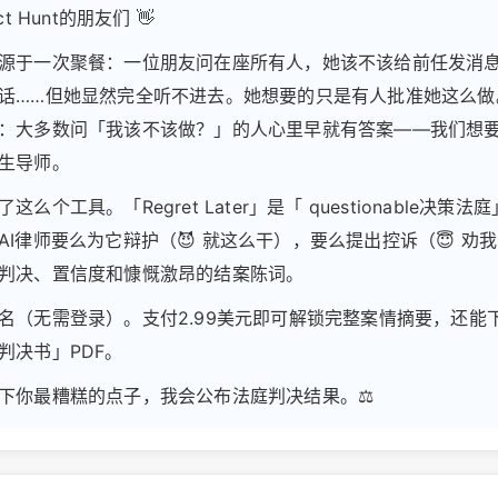
ct Hunt的朋友们 👋
源于一次聚餐：一位朋友问在座所有人，她该不该给前任发消
话……但她显然完全听不进去。她想要的只是有人批准她这么做
：大多数问「我该不该做？」的人心里早就有答案——我们想
生导师。
这么个工具。「Regret Later」是「 questionable决策
AI律师要么为它辩护（😈 就这么干），要么提出控诉（😇 劝
判决、置信度和慷慨激昂的结案陈词。
名（无需登录）。支付2.99美元即可解锁完整案情摘要，还能
判决书」PDF。
下你最糟糕的点子，我会公布法庭判决结果。⚖️