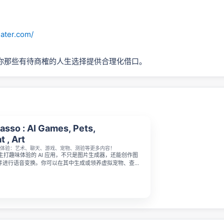
later.com/
你那些有待商榷的人生选择提供合理化借口。
asso : AI Games, Pets,
t , Art
趣味体验：艺术、聊天、游戏、宠物、测验等更多内容！
一款主打趣味体验的 AI 应用，不只是图片生成器，还能创作图
并进行语音变换。你可以在其中生成或领养虚拟宠物、查看
作测验、与 AI 角色聊天或通话，还能参与多人故事游戏，
动和社交探索融合在一个移动端应用中。