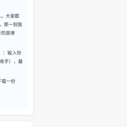
息。大家都
。那一刻我
要的是律
法庭」：输入你
我收手），最
下载一份