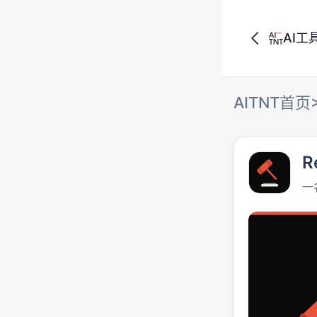
AI工
AITNT首页
R
一