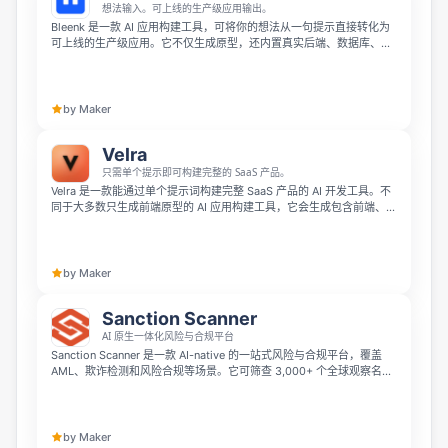
想法输入。可上线的生产级应用输出。
Bleenk 是一款 AI 应用构建工具，可将你的想法从一句提示直接转化为
可上线的生产级应用。它不仅生成原型，还内置真实后端、数据库、认
证和在线托管，并通过协调式 agents 在 Google Cloud、Neon、E2B
和 DigitalOcean 等基础设施上完成规划、构建、测试与部署。
by Maker
Velra
只需单个提示即可构建完整的 SaaS 产品。
Velra 是一款能通过单个提示词构建完整 SaaS 产品的 AI 开发工具。不
同于大多数只生成前端原型的 AI 应用构建工具，它会生成包含前端、数
据库、认证和后端逻辑在内的真正全栈应用，并直接部署到可分享的实
时 URL 上。你可以用自然英语直接编辑修改，应用完全归你所有，可以
持续迭代开发。
by Maker
Sanction Scanner
AI 原生一体化风险与合规平台
Sanction Scanner 是一款 AI-native 的一站式风险与合规平台，覆盖
AML、欺诈检测和风险合规等场景。它可筛查 3,000+ 个全球观察名单
并每 15 分钟刷新，借助 Rule Canvas Builder 和对话式 AI co-pilot
Nova 帮助企业减少误报、自动化查询，并通过开发者友好的 API 安全
扩展。
by Maker