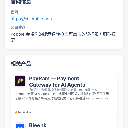
官网信息
官网
https://ai.kobble.net/
公司使命
Kobble 会将你的提示词转换为可点击的银行服务原型摘
要
相关产品
PayRam — Payment
Gateway for AI Agents
为你的 AI 智能体提供支付网关。无需注册，无需 KYB
PayRam 是面向 AI agents 的自托管支付网关，让你的代理无需注册、
无需 KYB 即可接入私有支付处理能力。它支持通过 mcp.payram.com
在 WhatsApp、Telegram 和 Discord 上接受加密货币与银行卡付款，
并可实现 Visa 支付、USDC 收款，资金钱包到钱包结算至冷钱包，密
钥不接触服务器。
by Maker
Bleenk