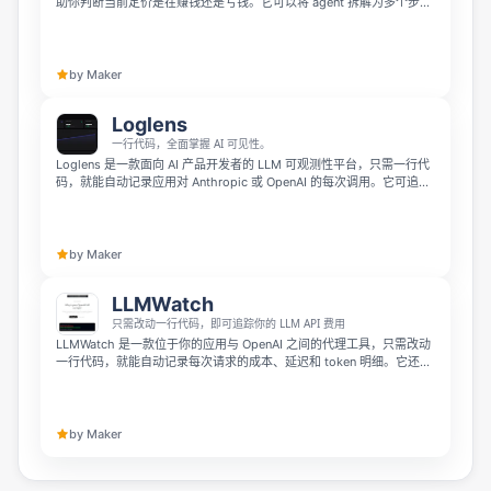
助你判断当前定价是在赚钱还是亏钱。它可以将 agent 拆解为多个步
骤，为每一步分配模型和 token 预估，并基于 2,000+ 模型的实时成本
数据计算真实运行成本，找出正在吞噬利润的环节。
by Maker
Loglens
一行代码，全面掌握 AI 可见性。
Loglens 是一款面向 AI 产品开发者的 LLM 可观测性平台，只需一行代
码，就能自动记录应用对 Anthropic 或 OpenAI 的每次调用。它可追踪
完整 prompt、completion、延迟、token 数、成本和错误，无需代理
配置，也不绑定框架，支持 TypeScript 和 Python。内置成本提醒和错
误追踪功能，帮助团队及时发现费用异常与调用失败问题。
by Maker
LLMWatch
只需改动一行代码，即可追踪你的 LLM API 费用
LLMWatch 是一款位于你的应用与 OpenAI 之间的代理工具，只需改动
一行代码，就能自动记录每次请求的成本、延迟和 token 明细。它还能
在账单失控前发送邮件提醒，帮助团队更轻松地监控和管理 LLM API 使
用成本。
by Maker