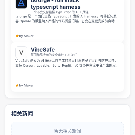
tsforge - full stack
typescript harness
一个不会交付糟糕 TypeScript 的 AI 工具链。
tsforge 是一个面向全栈 TypeScript 开发的 AI harness，可将任何兼
容 OpenAI 的模型纳入严格的代码质量门禁。它会在变更完成前自动通
过 tsc、类型感知 ESLint、184 条精调规则和项目测试，禁止 as any、
@ts-ignore 等逃逸写法，确保补丁写入磁盘前就经过类型检查。支持
本地或托管运行，适配大小模型，并以 MIT 协议开源。
by Maker
VibeSafe
氛围编码应用的安全审计 + AI 护栏
VibeSafe 是专为 AI 编码工具生成的项目打造的安全审计与防护套件，
支持 Cursor、Lovable、Bolt、Replit、v0 等多种主流平台产出的应
用。它提供上线前审计、上线后扫描、CORS 防护等多款安全产品，可
以帮你快速发现 AI 生成代码中的安全漏洞并提供精准修复方案，不同阶
段的项目都能找到匹配的服务方案。
by Maker
相关新闻
暂无相关新闻