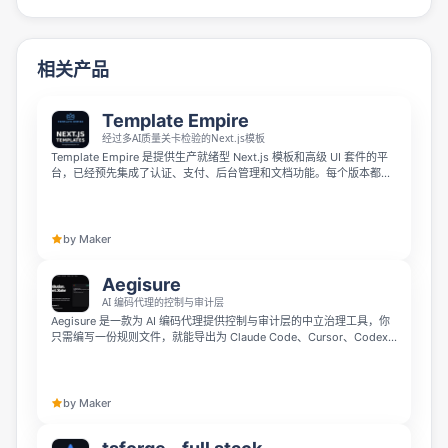
相关产品
Template Empire
经过多AI质量关卡检验的Next.js模板
Template Empire 是提供生产就绪型 Next.js 模板和高级 UI 套件的平
台，已经预先集成了认证、支付、后台管理和文档功能。每个版本都经
过多达 15 位 AI 评审（13 个 Claude 加上 Codex 和 Gemini）和 25 道
质量审计关卡，交付时附带签名质量报告，终身授权从 149 美元起，无
需订阅，没有锁定，可随时导出项目。
by Maker
Aegisure
AI 编码代理的控制与审计层
Aegisure 是一款为 AI 编码代理提供控制与审计层的中立治理工具，你
只需编写一份规则文件，就能导出为 Claude Code、Cursor、Codex
等所有主流 AI 编码代理的原生格式。它会在每个 PR 上运行无大模型依
赖的静态扫描，检测密钥泄露、权限支付变更、跳过测试等风险并发布
审核结论与审计记录，提供免费开源的 CLI 工具，同时支持 GitHub
App 与带自有密钥审计聊天机器人的控制面板。
by Maker