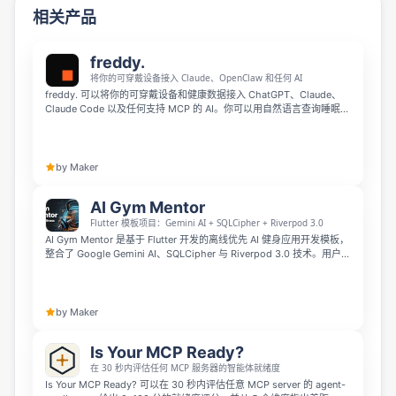
相关产品
freddy.
将你的可穿戴设备接入 Claude、OpenClaw 和任何 AI
freddy. 可以将你的可穿戴设备和健康数据接入 ChatGPT、Claude、
Claude Code 以及任何支持 MCP 的 AI。你可以用自然语言查询睡眠、
恢复、HRV、运动等数据，让个人健康信息更容易被 AI 理解和分析。
by Maker
AI Gym Mentor
Flutter 模板项目：Gemini AI + SQLCipher + Riverpod 3.0
AI Gym Mentor 是基于 Flutter 开发的离线优先 AI 健身应用开发模板，
整合了 Google Gemini AI、SQLCipher 与 Riverpod 3.0 技术。用户的
所有健康数据都会通过 SQLCipher 加密保存在本地，无需云端存储和
订阅，Gemini AI 可根据用户记录的运动数据提供实时健身指导，能帮
开发者节省上百小时开发时间，前 10 名买家使用优惠码 LAUNCH30
可享受 7 折优惠。
by Maker
Is Your MCP Ready?
在 30 秒内评估任何 MCP 服务器的智能体就绪度
Is Your MCP Ready? 可以在 30 秒内评估任意 MCP server 的 agent-