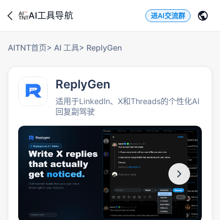
AI工具导航
进AI交流群
AITNT首页
>
AI 工具
>
ReplyGen
ReplyGen
适用于LinkedIn、X和Threads的个性化AI
回复副驾驶