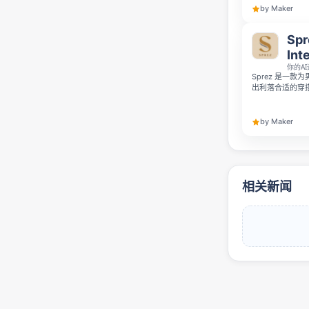
by Maker
Spr
Int
你的A
Sprez 是一
出利落合适的穿
合、天气和风格需
选择疲劳。目前 i
测试阶段。
by Maker
相关新闻