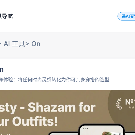
具导航
进AI
>
AI 工具
>
On
n
穿体验：将任何时尚灵感转化为你可亲身穿搭的造型