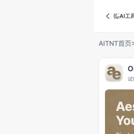
AI工
AITNT首页
O
试