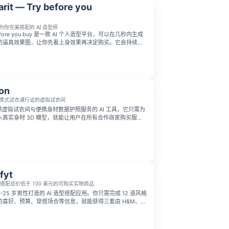
rit — Try before you
y
为你完美搭配的 AI 造型师
y before you buy 是一款 AI 个人造型平台，可以在几秒内生成
的逼真效果图，让你先看上身效果再决定购买。它会持续学
合 Notion 和 Google Calendar 中的计划与活动推荐
在网上帮你寻找符合品味的服装。
on
携式试衣通行证的虚拟试衣间
款提供虚拟试衣间与便携身材数据护照服务的 AI 工具，它只需为
真实身材 3D 模型，就能让用户在所有合作商家购买服装
上身效果与贴合度。这款工具既能帮助品牌减少退货率、提
消费者不用再盲目猜测尺码，提前完成搭配选购，同时也减
对环境造成的负担。
fyt
为你搭配总价低于 100 美元的可购买实物商品
 18-25 岁男性打造的 AI 造型搭配应用。你只需完成 12 道风格
的喜好、预算、穿搭场合等信息，就能获得三套由 H&M、
、ASOS 等品牌真实商品组成的完整穿搭方案。每套商品都标
附带直接购买链接，首套搭配完全免费且无需注册即可使
控制在 100 美元以内。