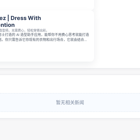
ez | Dress With
ention
I造型师。无需费心，轻松穿搭出彩。
款为男士打造的 AI 造型助手应用，能帮你不用费心思考就能打造
搭。你只需告诉它你现有的衣物和出行场合，它就会结合场
求，从你自己的衣橱中搭配出整套 outfit，帮你消除穿搭
OS 端已上线，提供 7 天免费试用，Android 端正处于封闭
暂无相关新闻