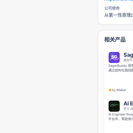
公司使命
从第一性原理
相关产品
Sa
面向开
SagerBudd
通过结构化路线图
覆盖 Claude Co
AI-native
可理解、可练习
by Maker
AI 
学习 
AI Enginee
平台中，帮助用户
证网站之间来回
迈向合格的 AI 