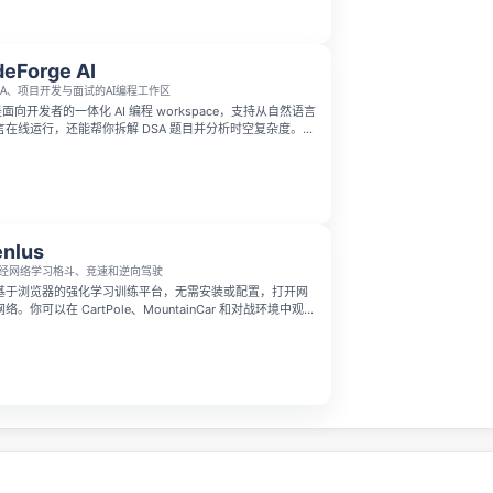
eForge AI
SA、项目开发与面试的AI编程工作区
AI 是面向开发者的一体化 AI 编程 workspace，支持从自然语言
在线运行，还能帮你拆解 DSA 题目并分析时空复杂度。它
助、面试准备、项目生成和学习工具整合在一起，能帮开发者更
搭建项目，尤其适合准备技术面试的用户。
nlus
经网络学习格斗、竞速和逆向驾驶
是一款基于浏览器的强化学习训练平台，无需安装或配置，打开网
。你可以在 CartPole、MountainCar 和对战环境中观察
学会策略的过程，并与他人的模型在全球排行榜上竞争。平
Builder IDE，让你直接在浏览器中构建自己的训练环境。