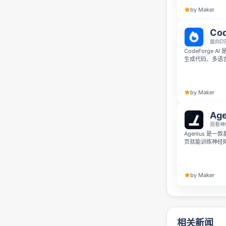
by Maker
Cod
面向D
CodeForge 
生成代码、多语言
将 AI 编码辅
快学习、练习和
by Maker
Age
观看神
Agenlus 
页就能训练神经网络
智能体从失误到
台还提供 Env 
by Maker
相关新闻