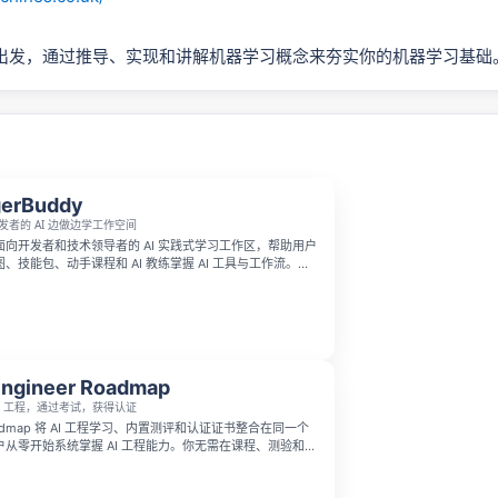
出发，通过推导、实现和讲解机器学习概念来夯实你的机器学习基础
gerBuddy
发者的 AI 边做边学工作空间
y 是面向开发者和技术领导者的 AI 实践式学习工作区，帮助用户
、技能包、动手课程和 AI 教练掌握 AI 工具与工作流。它
de、Cursor、AI agents、prompt engineering、MLOps、
 development、技术领导力与组织转型等主题，将学习目标转化为
、可复盘的指导路径。
Engineer Roadmap
AI 工程，通过考试，获得认证
r Roadmap 将 AI 工程学习、内置测评和认证证书整合在同一个
从零开始系统掌握 AI 工程能力。你无需在课程、测验和认
切换，只需按结构化路径学习并通过测试，即可获得认证，
工程师。