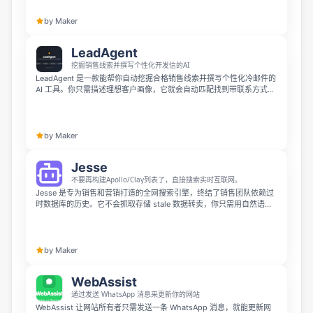
by Maker
LeadAgent
挖掘销售线索并撰写个性化开发信的AI
LeadAgent 是一款能帮你自动挖掘合格销售线索并撰写个性化冷邮件的
AI 工具。你只需描述理想客户画像，它就会自动匹配找到带联系方式的
潜在线索，还能结合线索的实际业务生成独一无二的个性化邮件，全程
无需模板，帮你节省数小时的 prospecting 时间，提升冷邮件回复率。
by Maker
Jesse
不要再构建Apollo/Clay列表了，直接搜索实时互联网。
Jesse 是专为销售和营销打造的全网搜索引擎，终结了销售团队依赖过
时数据库的历史。它不会抓取存储 stale 数据转卖，你只需用自然语言
描述需求，比如“找出美国中西部需要草坪解决方案的新建足球场”，
Jesse 就会实时扫描互联网，为你找到当下正符合需求的潜在客户。
by Maker
WebAssist
通过发送 WhatsApp 消息来更新你的网站
WebAssist 让网站所有者只需发送一条 WhatsApp 消息，就能更新网