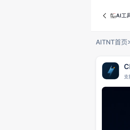
AI工
AITNT首页
C
支