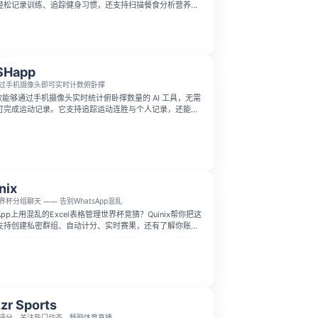
轻松记录训练、追踪健身习惯，还支持扫描餐食分析营养。
本地食材做了优化，能借助 AI 帮你逐步改善健康状态。
SHapp
过手机摄像头即可实时计数俯卧撑
是一款能够通过手机摄像头实时统计俯卧撑数量的 AI 工具，无需
可完成运动记录。它支持追踪运动连胜与个人记录，还能在
榜中与他人比拼，完全免费使用。
nix
界杯分组聊天 —— 告别WhatsApp混乱
App上用混乱的Excel表格管理世界杯竞猜？Quinix帮你把这
支持创建私密群组、自动计分、实时赛果，还有了解你账号
，随时解答你所在分组和当前排名等问题。它完全免费无需绑
iOS和Android端的PWA推送通知，帮你告别WhatsApp
zr Sports
评分，关注热门动态，畅聊体育直播