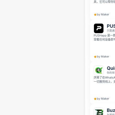
具，它可以帮你
这款工具专门针对
by Maker
PU
只需通
PUSHapp 
穿戴任何设备即
全球及私人排行
by Maker
Qui
你的世
厌倦了在Whats
一切搬到线上，
信息的AI助手
定信用卡，同时支持
群的混乱。
by Maker
Buz
为游戏