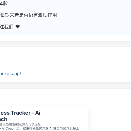
体验
排名长期来看是否仍有激励作用
我们 ❤️
racker.app/
ness Tracker - Ai
ach
隐私优先的锻炼记录与习惯追踪。
cker - Ai Coach 是一款主打隐私优先的 AI 健身与营养追踪工