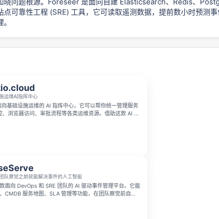
题根源。Foreseer 是面向自建 Elasticsearch、Redis、Postg
点可靠性工程 (SRE) 工具，它可读取遥测数据，提前数小时预测
理。
io.cloud
施运维AI指挥中心
ud 是面向基础设施运维的 AI 指挥中心，它可以帮你统一管理服务
、浏览器访问、审批流程等各类运维资源。借助这款 AI 工
效地掌控基础设施的全流程运营工作。
seServe
团队察觉之前就能解决事件的人工智能
 是一款面向 DevOps 和 SRE 团队的 AI 驱动事件管理平台。它能
编排、CMDB 服务地图、SLA 管理等功能，在团队察觉前自动
你避免 SLA 违约，减轻工程师负担。