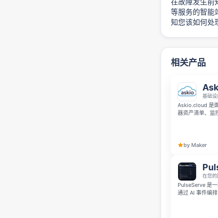
在故障发生前知晓问
等服务的智能站
知您该如何处
相关产品
Ask
基础设
Askio.clo
器资产清单、监控
具，你可以更高
by Maker
Pul
在您的
PulseServe
通过 AI 事件
解决运维事件，帮