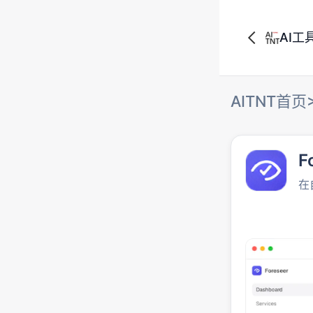
AI工
AITNT首页
F
在