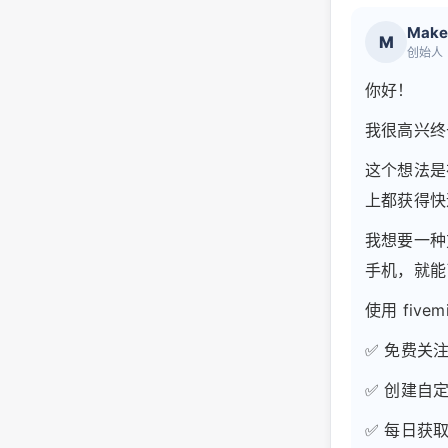
Make
M
创始人
你好！
我很高兴终于推
这个想法是
上都获得快
我想要一种
手机，就能
使用 fivem
✅ 免费关
✅ 创建自
✅ 每日获