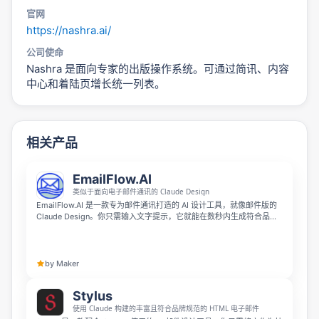
官网
https://nashra.ai/
公司使命
Nashra 是面向专家的出版操作系统。可通过简讯、内容
中心和着陆页增长统一列表。
相关产品
EmailFlow.AI
类似于面向电子邮件通讯的 Claude Design
EmailFlow.AI 是一款专为邮件通讯打造的 AI 设计工具，就像邮件版的
Claude Design。你只需输入文字提示，它就能在数秒内生成符合品牌
风格的精致邮件，还支持发送与自动化流程，只需扫描一次你的网站就
能自动捕捉 logo、配色和品牌语气，内置超过 12000 个模板，提供可
视化自动化和可信赖的送达管理服务。不同于按联系人收费的工具，它
采用统一平价定价，还提供真正永久免费的方案，无需绑定信用卡，每
by Maker
月可发送 5000 封邮件，支持 500 位订阅者。
Stylus
使用 Claude 构建的丰富且符合品牌规范的 HTML 电子邮件