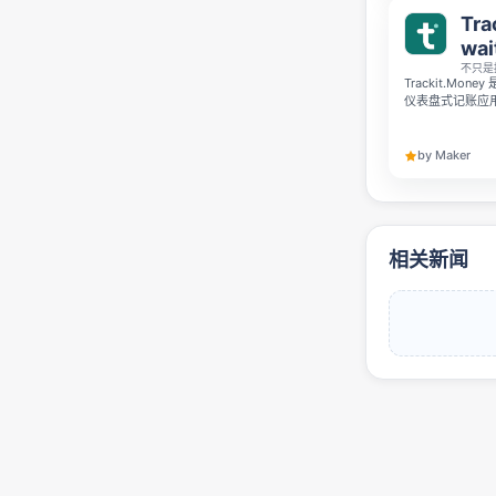
Tra
wait
不只是
Trackit.M
仪表盘式记账应用
易自动分类，还
CSV 或银行
开放预注册等候
by Maker
相关新闻