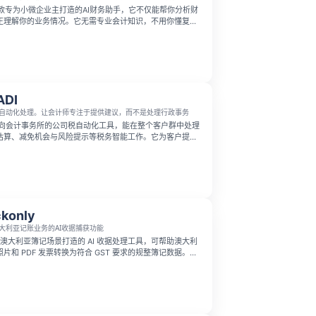
io是一款专为小微企业主打造的AI财务助手，它不仅能帮你分析财
正理解你的业务情况。它无需专业会计知识，不用你懂复杂
提供清晰易懂的个性化财务建议，帮你轻松搞定财务问题。
ADI
自动化处理。让会计师专注于提供建议，而不是处理行政事务
款面向会计事务所的公司税自动化工具，能在整个客户群中处理
估算、减免机会与风险提示等税务智能工作。它为客户提供
时可见性，让会计师从繁琐的数据录入中解放出来，专注于
咨询。
konly
大利亚记账业务的AI收据捕获功能
是专为澳大利亚簿记场景打造的 AI 收据处理工具，可帮助澳大利
片和 PDF 发票转换为符合 GST 要求的规整簿记数据。只
就能自动提取数据，处理结果可直接同步到 Zoho Books，
入工作，帮商家轻松完成准确记账。