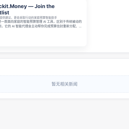
ckit.Money — Join the
list
提供建议，更会采取行动的家庭预算智能助手
oney 是一款面向家庭的智能预算管理 AI 工具，区别于传统被动的
，它的 AI 智能代理会主动帮你完成预算信封重新分配、交
能提前预警异常消费模式。它无需绑定银行账户，支持上传
对账单，可单人使用也能邀请家庭成员并设置自定义权限，目前
名单，加入可锁定预发布折扣。
暂无相关新闻