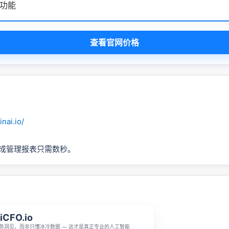
功能
查看官网价格
inai.io/
生成管理报表只需数秒。
iCFO.io
务洞见，而非只懂冰冷数据 — 这才是真正专业的人工智能