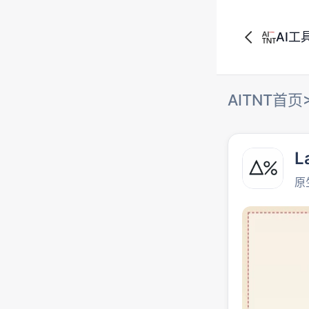
AI工
AITNT首页
L
原