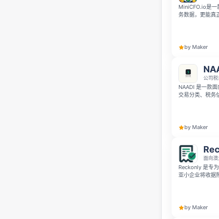
MiniCFO.
务数据，更能真
术语，就能为你
by Maker
NA
公司税
NAADI 是一
交易分类、税务
公司税状况的实
更有价值的税务
by Maker
Rec
面向澳
Reckonly 
亚小企业将收据照
需上传凭证，AI 
大幅减少手工录
by Maker