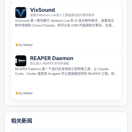
VixSound
适用于Ableton Live的人工智能驱动音乐制作助手
VixSound 是一款内嵌于 Ableton Live 的 AI 音乐制作助手，就像音乐
制作领域的 Cursor/Claude。你可以在 DAW 内直接和它聊天，生成旋
律、和弦、贝斯、鼓点等 MIDI，分离音频分轨，转写音频为可编辑
MIDI，还能加载你自有库中的乐器，安排音轨，所有操作都无需离开
Ableton Live。它在 macOS 本地运行，支持 Ableton Live 11 和 12，
所有套餐都提供 7 天免费试用。
by Maker
REAPER Daemon
你让进入 REAPER 的守护进程
REAPER Daemon 是一个运行在本地的小型桥接工具，让 Claude
Code、Codex 或其他 AI agent 可以直接操控你的 REAPER 工程。你
只需用自然语言描述需求，它就能在真实项目中完成鼓组人性化编排、
插件 EQ 精修等编辑，并解释操作原因。无需浏览器扩展、服务器或
MCP，100% 本地运行，所有修改都可以一键撤销。
by Maker
相关新闻