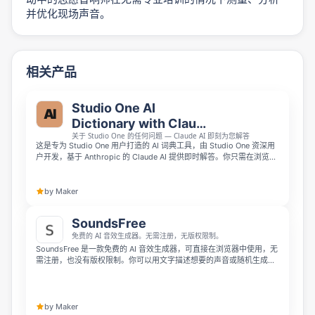
并优化现场声音。
相关产品
Studio One AI
AI
Dictionary with Claude
关于 Studio One 的任何问题 — Claude AI 即刻为您解答
AI
这是专为 Studio One 用户打造的 AI 词典工具，由 Studio One 资深用
户开发，基于 Anthropic 的 Claude AI 提供即时解答。你只需在浏览器
中输入关于混音、效果器、路由、快捷键或工作流的任何问题，就能立
刻得到准确易懂的回答，无需安装，支持 Studio One 7 和 Fender
Studio Pro 8，提供英语和日语服务，帮你避免中断创作流程手动搜索
by Maker
手册。
SoundsFree
免费的 AI 音效生成器。无需注册，无版权限制。
SoundsFree 是一款免费的 AI 音效生成器，可直接在浏览器中使用，无
需注册，也没有版权限制。你可以用文字描述想要的声音或随机生成音
效，并通过 6 种专业音频效果、WAV 导出和内置音序器制作适合游戏、
视频和应用的免版税声音。
by Maker