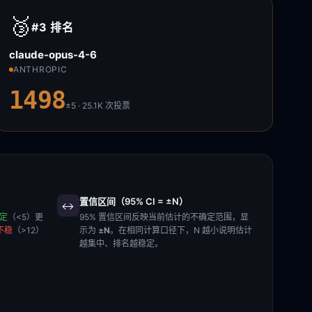
🥉
#3
排名
claude-opus-4-6
ANTHROPIC
1498
±5 · 25.1K
次投票
置信区间（95% CI = ±N）
↔️
稳定
（<5）更
95% 置信区间反映当前估计的不确定范围，显
不稳
（>12）
示为
±N
。在相同计算口径下，N 越小说明估计
越集中、排名越稳定。