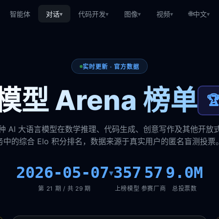
🌐
智能体
对话
代码开发
图像
视频
中文
▾
▾
▾
▾
▾
实时更新 · 官方数据
型 Arena 榜单

种 AI 大语言模型在数学推理、代码生成、创意写作及其他开放
务中的综合 Elo 积分排名，数据来源于真实用户的匿名盲测投票
2026-05-07
357
57
9.0M
▾
第 21 期 / 共 29 期
上榜模型
参赛厂商
总投票数