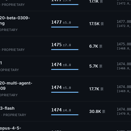
±5.0
17.1K
票
[1472.0,
· PROPRIETARY
.20-beta-0309-
1477
1477.00
ing
±5.0
17.5K
票
[1472.0,
ROPRIETARY
1475
1475.00
±7.0
6.7K
票
[1468.0,
· PROPRIETARY
.1
1474
1474.00
±8.0
5.7K
票
[1466.0,
ROPRIETARY
20-multi-agent-
1474
1474.00
309
±5.0
17.7K
票
[1469.0,
ROPRIETARY
3-flash
1474
1474.00
±4.0
30.8K
票
[1470.0,
 · PROPRIETARY
-opus-4-5-