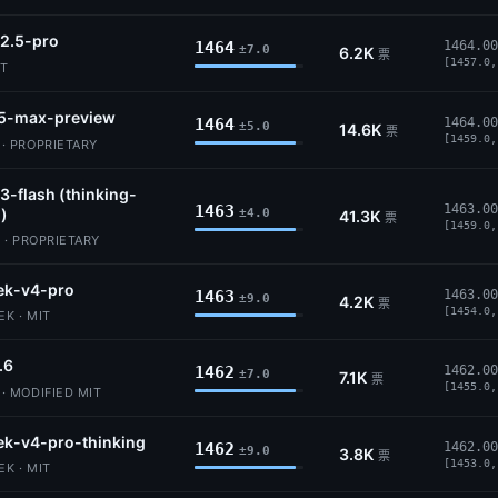
2.5-pro
1464
1464.00
±7.0
6.2K
票
[1457.0,
IT
5-max-preview
1464
1464.00
±5.0
14.6K
票
[1459.0,
 PROPRIETARY
3-flash (thinking-
1463
1463.00
)
±4.0
41.3K
票
[1459.0,
 · PROPRIETARY
ek-v4-pro
1463
1463.00
±9.0
4.2K
票
[1454.0,
K · MIT
.6
1462
1462.00
±7.0
7.1K
票
[1455.0,
 MODIFIED MIT
k-v4-pro-thinking
1462
1462.00
±9.0
3.8K
票
[1453.0,
K · MIT