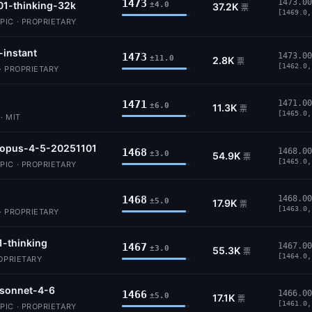
1473
1473.00
01-thinking-32k
±4.0
37.2K
票
[1469.0,
IC · PROPRIETARY
-instant
1473
1473.00
±11.0
2.8K
票
[1462.0,
· PROPRIETARY
1471
1471.00
±6.0
11.3K
票
[1465.0,
· MIT
-opus-4-5-20251101
1468
1468.00
±3.0
54.9K
票
[1465.0,
IC · PROPRIETARY
1468
1468.00
±5.0
17.9K
票
[1463.0,
· PROPRIETARY
1-thinking
1467
1467.00
±3.0
55.3K
票
[1464.0,
ROPRIETARY
-sonnet-4-6
1466
1466.00
±5.0
17.1K
票
[1461.0,
IC · PROPRIETARY