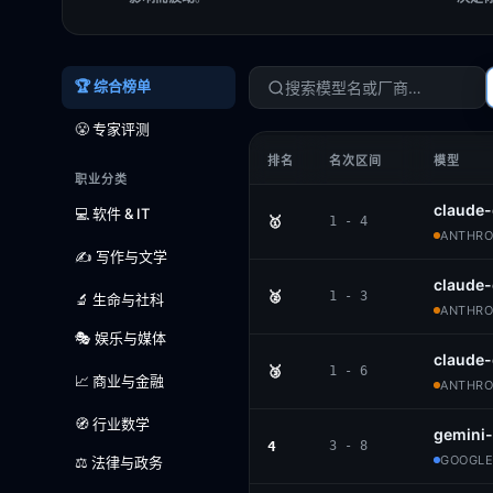
🏆 综合榜单
😤 专家评测
排名
名次区间
模型
职业分类
claude-
💻 软件 & IT
🥇
1 - 4
ANTHROP
✍️ 写作与文学
claude-
🥈
1 - 3
🔬 生命与社科
ANTHROP
🎭 娱乐与媒体
claude
🥉
1 - 6
📈 商业与金融
ANTHROP
🧭 行业数学
gemini-
4
3 - 8
GOOGLE
⚖️ 法律与政务