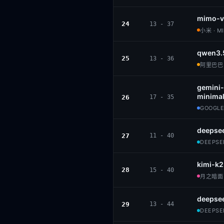
mimo-v
24
13 - 37
小米 · M
qwen3.
25
13 - 36
阿里巴巴 ·
gemini-
minimal
26
17 - 35
GOOGLE
deepse
27
11 - 40
DEEPSEE
kimi-k2
28
15 - 40
月之暗面 ·
deepsee
29
13 - 44
DEEPSEE