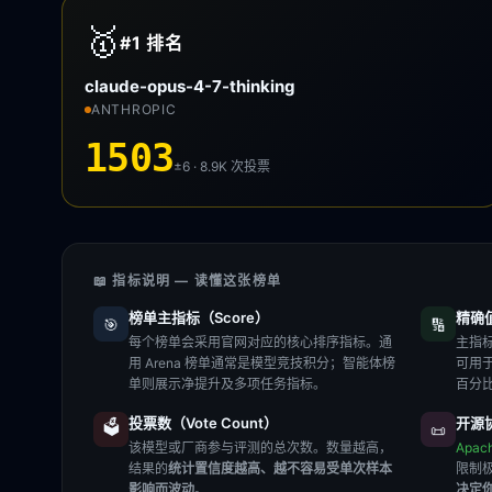
🥇
#1
排名
claude-opus-4-7-thinking
ANTHROPIC
1503
±6 · 8.9K
次投票
📖 指标说明 — 读懂这张榜单
榜单主指标（Score）
精确值（
🎯
🔢
每个榜单会采用官网对应的核心排序指标。通
主指标
用 Arena 榜单通常是模型竞技积分；智能体榜
可用
单则展示净提升及多项任务指标。
百分
投票数（Vote Count）
开源协
🗳️
📜
该模型或厂商参与评测的总次数。数量越高，
Apac
结果的
统计置信度越高、越不容易受单次样本
限制
影响而波动
。
决定