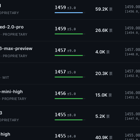
1
1459
1459.00
±3.0
59.2K
票
[1456.0,
ROPRIETARY
ed-2.0-pro
1459
1459.00
±5.0
26.6K
票
[1454.0,
 PROPRIETARY
6-max-preview
1457
1457.00
±9.0
4.0K
票
[1448.0,
 PROPRIETARY
1457
1457.00
±5.0
20.3K
票
[1452.0,
· MIT
-mini-high
1456
1456.00
±5.0
15.0K
票
[1451.0,
· PROPRIETARY
3
1455
1455.00
±8.0
5.2K
票
[1447.0,
ROPRIETARY
-high
1455
1455.00
±4.0
40.9K
票
[1451.0,