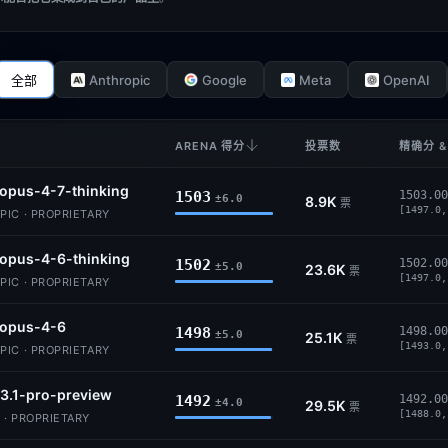
Anthropic
Google
Meta
OpenAI
全部
ARENA 得分
投票数
精确分 &
opus-4-7-thinking
1503
1503.00
±6.0
8.9K
票
[1497.0,
IC · PROPRIETARY
opus-4-6-thinking
1502
1502.00
±5.0
23.6K
票
[1497.0,
IC · PROPRIETARY
-opus-4-6
1498
1498.00
±5.0
25.1K
票
[1493.0,
IC · PROPRIETARY
3.1-pro-preview
1492
1492.00
±4.0
29.5K
票
[1488.0,
 · PROPRIETARY