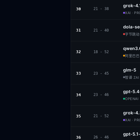
grok-4.
30
21 - 38
XAI · P
dola-se
31
21 - 40
字节跳动 ·
qwen3.
32
18 - 52
阿里巴巴 ·
glm-5
33
23 - 45
智谱 ZAI 
gpt-5.4
34
23 - 46
OPENAI 
grok-4.
35
21 - 52
XAI · P
gpt-5.1
36
26 - 46