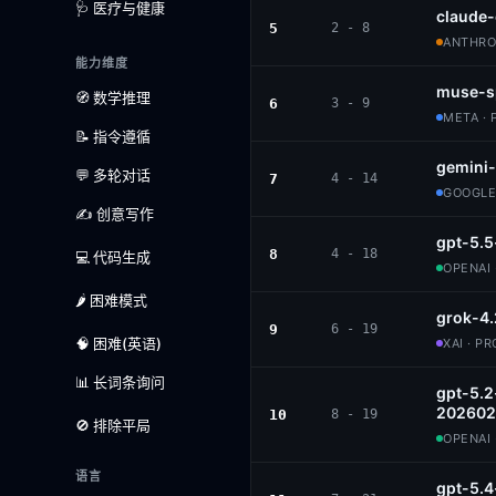
🩺 医疗与健康
claude
5
2 - 8
ANTHROP
能力维度
muse-s
🧭 数学推理
6
3 - 9
META · 
📝 指令遵循
gemini
💬 多轮对话
7
4 - 14
GOOGLE
✍️ 创意写作
gpt-5.5
8
4 - 18
💻 代码生成
OPENAI 
🌶️ 困难模式
grok-4.
9
6 - 19
🧠 困难(英语)
XAI · P
📊 长词条询问
gpt-5.2
202602
10
8 - 19
🚫 排除平局
OPENAI 
语言
gpt-5.4