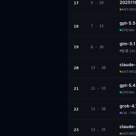
202511
17
9 - 28
ANTHROP
gpt-5.5
18
7 - 33
OPENAI 
glm-5.1
19
8 - 30
智谱 ZAI 
claude
20
13 - 30
ANTHROP
gpt-5.4
21
11 - 33
OPENAI 
grok-4.
22
13 - 30
XAI · P
claude
23
13 - 35
ANTHROP