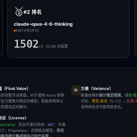
🥈
#2
排名
claude-opus-4-6-thinking
ANTHROPIC
1502
±5 · 23.6K
次投票
Float Value）
方差（Variance）
📊
的完整浮点数值。对于通用 Arena 榜单
衡量结果的
统计稳定程度
。
绿色·
于区分整数分相近的模型；智能体榜单以
可信；
橙色·波动
（5~12）；
红色·
比和置信区间展示。
说明排名还可能明显变化。
议（License）
he/Llama
：完全开源可商用；
MIT
：开源
极少；
Proprietary
：闭源商业模型。
协议
你能否把它集成到自己的产品里
。