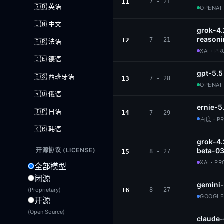
11
7 - 21
🇬🇧 英语
OPENAI 
🇨🇳 中文
grok-4
reason
12
7 - 21
🇫🇷 法语
XAI · P
🇩🇪 德语
gpt-5.5
🇪🇸 西班牙语
13
7 - 28
OPENAI 
🇷🇺 俄语
ernie-5
🇯🇵 日语
14
7 - 29
百度 · P
🇰🇷 韩语
grok-4.
开源协议 (LICENSE)
beta-0
15
8 - 27
XAI · P
全部模型
闭源
gemini-
(Proprietary)
16
8 - 27
GOOGLE
开源
(Open Source)
claude