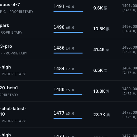
-opus-4-7
1491
1491.00
±6.0
9.6K
票
[1485.0,
IC · PROPRIETARY
park
1490
1490.00
±6.0
10.5K
票
[1484.0,
PROPRIETARY
-3-pro
1486
1486.00
±4.0
41.4K
票
[1482.0,
 · PROPRIETARY
-high
1484
1484.00
±7.0
6.5K
票
[1477.0,
· PROPRIETARY
20-beta1
1480
1480.00
±5.0
18.8K
票
[1475.0,
ROPRIETARY
-chat-latest-
1477
1477.00
10
±5.0
23.7K
票
[1472.0,
· PROPRIETARY
-high
1477
1477.00