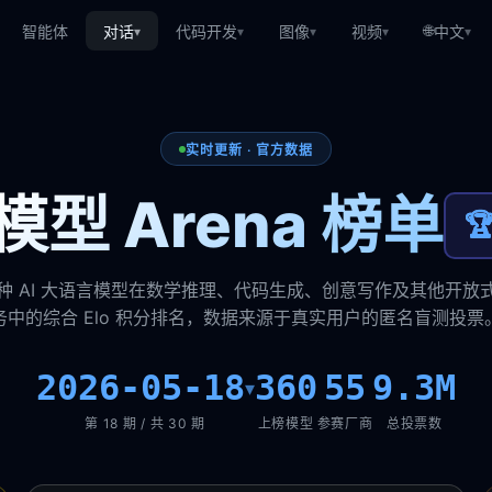
🌐
智能体
对话
代码开发
图像
视频
中文
▾
▾
▾
▾
▾
实时更新 · 官方数据
型 Arena 榜单

种 AI 大语言模型在数学推理、代码生成、创意写作及其他开放
务中的综合 Elo 积分排名，数据来源于真实用户的匿名盲测投票
2026-05-18
360
55
9.3M
▾
第 18 期 / 共 30 期
上榜模型
参赛厂商
总投票数