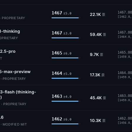
1467
1467.00
±5.0
22.1K
票
[1462.0,
· PROPRIETARY
1-thinking
1467
1467.00
±3.0
59.4K
票
[1464.0,
ROPRIETARY
2.5-pro
1465
1465.00
±6.0
9.7K
票
[1459.0,
IT
5-max-preview
1464
1464.00
±5.0
17.3K
票
[1459.0,
 PROPRIETARY
3-flash (thinking-
1463
1463.00
)
±4.0
45.4K
票
[1459.0,
 · PROPRIETARY
.6
1462
1462.00
±6.0
10.3K
票
[1456.0,
 MODIFIED MIT