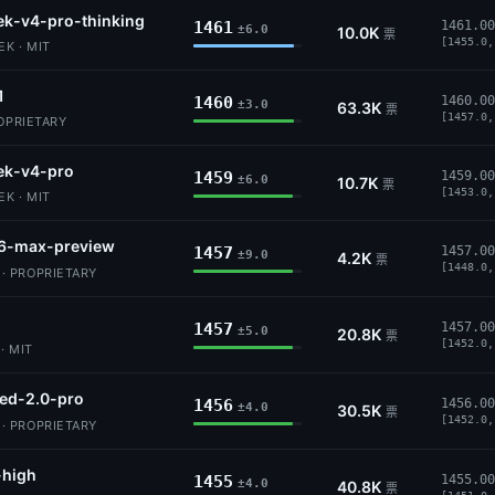
k-v4-pro-thinking
1461
1461.00
±6.0
10.0K
票
[1455.0,
K · MIT
1
1460
1460.00
±3.0
63.3K
票
[1457.0,
ROPRIETARY
ek-v4-pro
1459
1459.00
±6.0
10.7K
票
[1453.0,
K · MIT
6-max-preview
1457
1457.00
±9.0
4.2K
票
[1448.0,
 PROPRIETARY
1457
1457.00
±5.0
20.8K
票
[1452.0,
· MIT
ed-2.0-pro
1456
1456.00
±4.0
30.5K
票
[1452.0,
 PROPRIETARY
-high
1455
1455.00
±4.0
40.8K
票