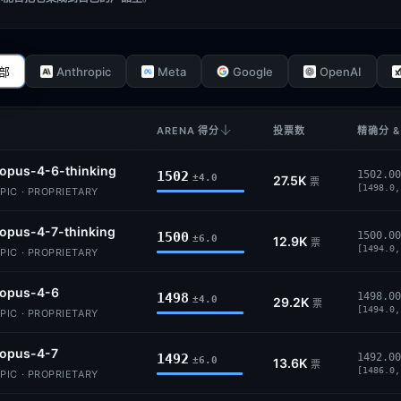
Anthropic
Meta
Google
OpenAI
部
ARENA 得分
投票数
精确分 &
opus-4-6-thinking
1502
1502.00
±4.0
27.5K
票
[1498.0,
IC · PROPRIETARY
opus-4-7-thinking
1500
1500.00
±6.0
12.9K
票
[1494.0,
IC · PROPRIETARY
-opus-4-6
1498
1498.00
±4.0
29.2K
票
[1494.0,
IC · PROPRIETARY
-opus-4-7
1492
1492.00
±6.0
13.6K
票
[1486.0,
IC · PROPRIETARY