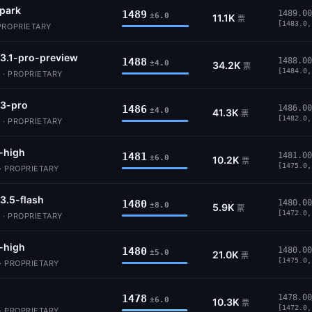
park
1489
1489.00
±6.0
11.1K
票
[1483.0,
PROPRIETARY
3.1-pro-preview
1488
1488.00
±4.0
34.2K
票
[1484.0,
 · PROPRIETARY
-3-pro
1486
1486.00
±4.0
41.3K
票
[1482.0,
 · PROPRIETARY
-high
1481
1481.00
±6.0
10.2K
票
[1475.0,
· PROPRIETARY
3.5-flash
1480
1480.00
±8.0
5.9K
票
[1472.0,
 · PROPRIETARY
-high
1480
1480.00
±5.0
21.0K
票
[1475.0,
· PROPRIETARY
1478
1478.00
±6.0
10.3K
票
[1472.0,
· PROPRIETARY