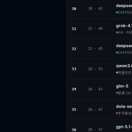
deepsee
30
18 - 42
DEEPSEE
grok-4.
31
25 - 40
XAI · P
deepse
32
22 - 45
DEEPSEE
qwen3.
33
20 - 53
阿里巴巴 ·
glm-5
34
26 - 47
智谱 ZAI 
dola-se
35
26 - 47
字节跳动 ·
gpt-5.1
36
28 - 47