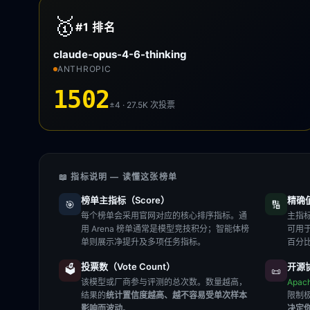
🥇
#1
排名
claude-opus-4-6-thinking
ANTHROPIC
1502
±4 · 27.5K
次投票
📖 指标说明 — 读懂这张榜单
榜单主指标（Score）
精确值（
🎯
🔢
每个榜单会采用官网对应的核心排序指标。通
主指标
用 Arena 榜单通常是模型竞技积分；智能体榜
可用
单则展示净提升及多项任务指标。
百分
投票数（Vote Count）
开源协
🗳️
📜
该模型或厂商参与评测的总次数。数量越高，
Apac
结果的
统计置信度越高、越不容易受单次样本
限制
影响而波动
。
决定