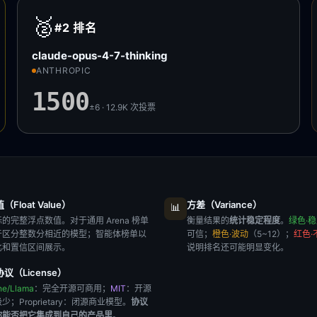
🥈
#2
排名
claude-opus-4-7-thinking
ANTHROPIC
1500
±6 · 12.9K
次投票
Float Value）
方差（Variance）
📊
的完整浮点数值。对于通用 Arena 榜单
衡量结果的
统计稳定程度
。
绿色·
于区分整数分相近的模型；智能体榜单以
可信；
橙色·波动
（5~12）；
红色·
比和置信区间展示。
说明排名还可能明显变化。
议（License）
he/Llama
：完全开源可商用；
MIT
：开源
极少；
Proprietary
：闭源商业模型。
协议
你能否把它集成到自己的产品里
。