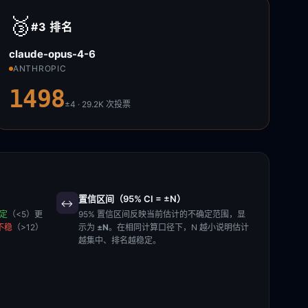
🥉
#3
排名
claude-opus-4-6
ANTHROPIC
1498
±4 · 29.2K
次投票
置信区间（95% CI = ±N）
↔️
稳定
（<5）更
95% 置信区间反映当前估计的不确定范围，显
不稳
（>12）
示为
±N
。在相同计算口径下，N 越小说明估计
越集中、排名越稳定。