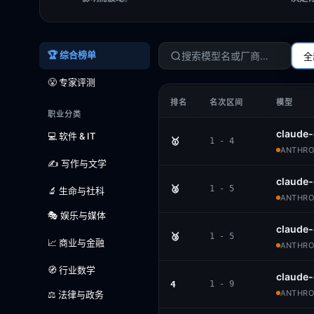
🏆 综合榜单
全
😤 专家评测
排名
名次区间
模型
职业分类
claude-
💻 软件 & IT
🥇
1 - 4
ANTHROP
✍️ 写作与文学
claude-
🥈
1 - 5
🔬 生命与社科
ANTHROP
🎭 娱乐与媒体
claude
🥉
1 - 5
📈 商业与金融
ANTHROP
🧭 行业数学
claude
4
1 - 9
ANTHROP
⚖️ 法律与政务