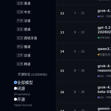
🇬🇧 英语
grok-4.
🇨🇳 中文
12
7 - 21
XAI · P
🇫🇷 法语
gpt-5.2
🇩🇪 德语
202602
13
8 - 22
🇪🇸 西班牙语
OPENAI 
🇷🇺 俄语
qwen3.
14
5 - 31
阿里巴巴 ·
🇯🇵 日语
🇰🇷 韩语
grok-4
reason
15
8 - 26
开源协议 (LICENSE)
XAI · P
全部模型
grok-4.
闭源
beta-0
16
8 - 26
(Proprietary)
XAI · P
开源
(Open Source)
gemini-