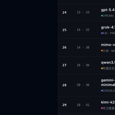
gpt-5.4
24
13 - 33
OPENAI 
grok-4.
25
14 - 32
XAI · P
mimo-v
26
14 - 38
小米 · M
qwen3.
27
16 - 36
阿里巴巴 ·
gemini-
minimal
28
20 - 36
GOOGLE
kimi-k2
29
18 - 41
月之暗面 ·