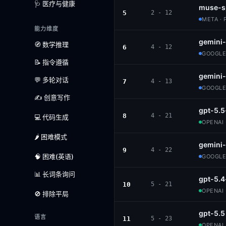
🩺 医疗与健康
muse-s
5
2 - 12
META · 
能力维度
gemini-
🧭 数学推理
6
4 - 12
GOOGLE
📝 指令遵循
gemini
💬 多轮对话
7
4 - 13
GOOGLE
✍️ 创意写作
gpt-5.5
8
4 - 21
💻 代码生成
OPENAI 
🌶️ 困难模式
gemini-
9
4 - 22
🧠 困难(英语)
GOOGLE
📊 长词条询问
gpt-5.4
10
5 - 21
OPENAI 
🚫 排除平局
gpt-5.5
语言
11
5 - 23
OPENAI 