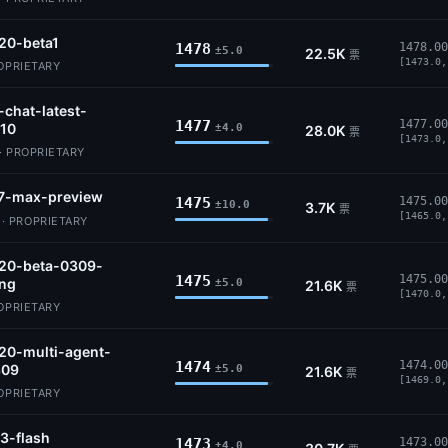
20-beta1
1478
1478.00
±5.0
22.5K
票
[1473.0,
ROPRIETARY
-chat-latest-
1477
1477.00
10
±4.0
28.0K
票
[1473.0,
· PROPRIETARY
7-max-preview
1475
1475.00
±10.0
3.7K
票
[1465.0,
 PROPRIETARY
.20-beta-0309-
1475
1475.00
ing
±5.0
21.6K
票
[1470.0,
ROPRIETARY
20-multi-agent-
1474
1474.00
309
±5.0
21.6K
票
[1469.0,
ROPRIETARY
3-flash
1473
1473.00
±4.0