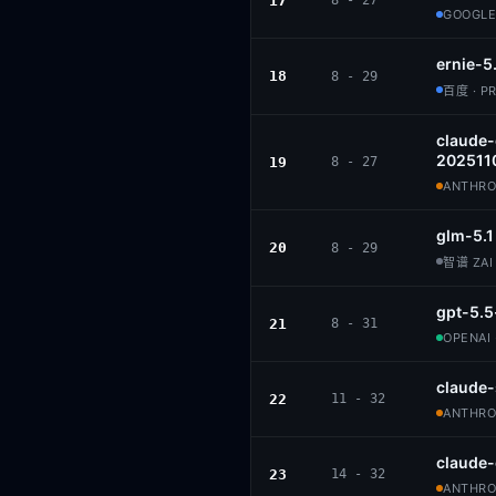
17
8 - 27
GOOGLE
ernie-5
18
8 - 29
百度 · P
claude
202511
19
8 - 27
ANTHROP
glm-5.1
20
8 - 29
智谱 ZAI 
gpt-5.5
21
8 - 31
OPENAI 
claude
22
11 - 32
ANTHROP
claude
23
14 - 32
ANTHROP