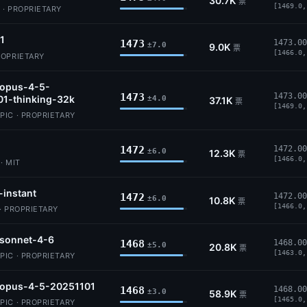
30.7K
票
[1469.0,
 · PROPRIETARY
.1
1473
1473.00
±7.0
9.0K
票
[1466.0,
ROPRIETARY
-opus-4-5-
1473
1473.00
01-thinking-32k
±4.0
37.1K
票
[1469.0,
IC · PROPRIETARY
1472
1472.00
±6.0
12.3K
票
[1466.0,
· MIT
-instant
1472
1472.00
±6.0
10.8K
票
[1466.0,
· PROPRIETARY
-sonnet-4-6
1468
1468.00
±5.0
20.8K
票
[1463.0,
IC · PROPRIETARY
-opus-4-5-20251101
1468
1468.00
±3.0
58.9K
票
[1465.0,
IC · PROPRIETARY