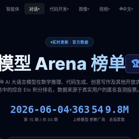
🌐
智能体
对话
代码开发
图像
视频
中文
▾
▾
▾
▾
▾
实时更新 · 官方数据
型 Arena 榜单

种 AI 大语言模型在数学推理、代码生成、创意写作及其他开放
务中的综合 Elo 积分排名，数据来源于真实用户的匿名盲测投票
2026-06-04
363
54
9.8M
▾
第 15 期 / 共 30 期
上榜模型
参赛厂商
总投票数