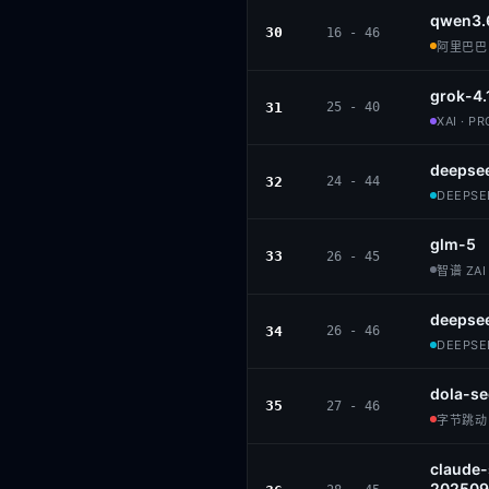
qwen3.
30
16 - 46
阿里巴巴 ·
grok-4.
31
25 - 40
XAI · P
deepsee
32
24 - 44
DEEPSEE
glm-5
33
26 - 45
智谱 ZAI 
deepse
34
26 - 46
DEEPSEE
dola-se
35
27 - 46
字节跳动 ·
claude
202509