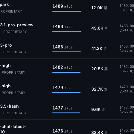
park
1489
1489.00
±6.0
12.9K
票
[1483.0,
PROPRIETARY
3.1-pro-preview
1488
1488.00
±4.0
49.6K
票
[1484.0,
 · PROPRIETARY
-3-pro
1486
1486.00
±4.0
41.3K
票
[1482.0,
 · PROPRIETARY
-high
1482
1482.00
±5.0
20.5K
票
[1477.0,
· PROPRIETARY
-high
1479
1479.00
±5.0
32.7K
票
[1474.0,
· PROPRIETARY
3.5-flash
1477
1477.00
±7.0
9.6K
票
[1470.0,
 · PROPRIETARY
-chat-latest-
1476
1476.00
10
±4.0
33.4K
票