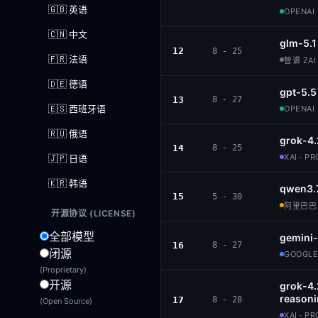
🇬🇧 英语
OPENAI 
🇨🇳 中文
glm-5.1
12
8 - 25
🇫🇷 法语
智谱 ZAI 
🇩🇪 德语
gpt-5.5
13
8 - 27
🇪🇸 西班牙语
OPENAI 
🇷🇺 俄语
grok-4.
14
8 - 25
XAI · P
🇯🇵 日语
🇰🇷 韩语
qwen3.
15
5 - 30
阿里巴巴 ·
开源协议 (LICENSE)
全部模型
gemini-
16
8 - 27
闭源
GOOGLE
(Proprietary)
开源
grok-4
reason
17
8 - 28
(Open Source)
XAI · P