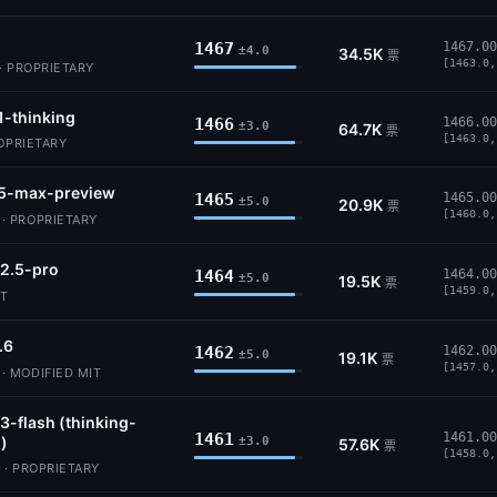
1467
1467.00
±4.0
34.5K
票
[1463.0,
· PROPRIETARY
1-thinking
1466
1466.00
±3.0
64.7K
票
[1463.0,
ROPRIETARY
5-max-preview
1465
1465.00
±5.0
20.9K
票
[1460.0,
 PROPRIETARY
2.5-pro
1464
1464.00
±5.0
19.5K
票
[1459.0,
IT
.6
1462
1462.00
±5.0
19.1K
票
[1457.0,
 MODIFIED MIT
3-flash (thinking-
1461
1461.00
)
±3.0
57.6K
票
[1458.0,
 · PROPRIETARY