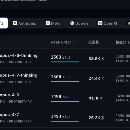
Anthropic
Meta
Google
OpenAI
部
ARENA 得分
投票数
精确分 &
opus-4-6-thinking
1503
1503.00
±4.0
38.6K
票
[1499.0,
IC · PROPRIETARY
opus-4-7-thinking
1500
1500.00
±5.0
24.4K
票
[1495.0,
IC · PROPRIETARY
-opus-4-6
1498
1498.00
±4.0
41.1K
票
[1494.0,
IC · PROPRIETARY
-opus-4-7
1493
1493.00
±5.0
25.3K
票
[1488.0,
IC · PROPRIETARY