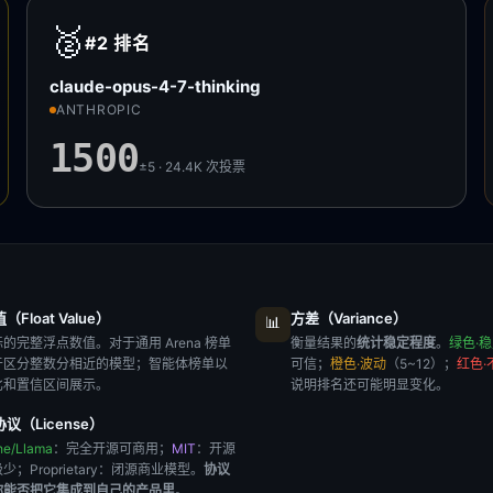
🥈
#2
排名
claude-opus-4-7-thinking
ANTHROPIC
1500
±5 · 24.4K
次投票
Float Value）
方差（Variance）
📊
的完整浮点数值。对于通用 Arena 榜单
衡量结果的
统计稳定程度
。
绿色·
于区分整数分相近的模型；智能体榜单以
可信；
橙色·波动
（5~12）；
红色·
比和置信区间展示。
说明排名还可能明显变化。
议（License）
he/Llama
：完全开源可商用；
MIT
：开源
极少；
Proprietary
：闭源商业模型。
协议
你能否把它集成到自己的产品里
。