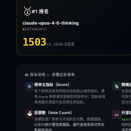
🥇
#1
排名
claude-opus-4-6-thinking
ANTHROPIC
1503
±4 · 38.6K
次投票
📖 指标说明 — 读懂这张榜单
榜单主指标（Score）
精确值（
🎯
🔢
每个榜单会采用官网对应的核心排序指标。通
主指标
用 Arena 榜单通常是模型竞技积分；智能体榜
可用
单则展示净提升及多项任务指标。
百分
投票数（Vote Count）
开源协
🗳️
📜
该模型或厂商参与评测的总次数。数量越高，
Apac
结果的
统计置信度越高、越不容易受单次样本
限制
影响而波动
。
决定