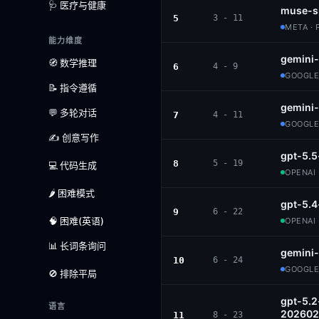
🩺 医疗与健康
muse-s
5
3 - 11
META · 
能力维度
gemini-
🧭 数学推理
6
4 - 9
GOOGLE
📝 指令遵循
gemini
💬 多轮对话
7
4 - 11
GOOGLE
✍️ 创意写作
gpt-5.5
8
5 - 19
💻 代码生成
OPENAI 
🌶️ 困难模式
gpt-5.4
9
6 - 22
🧠 困难(英语)
OPENAI 
📊 长词条询问
gemini-
10
6 - 24
GOOGLE
🚫 排除平局
gpt-5.2
语言
202602
11
8 - 23