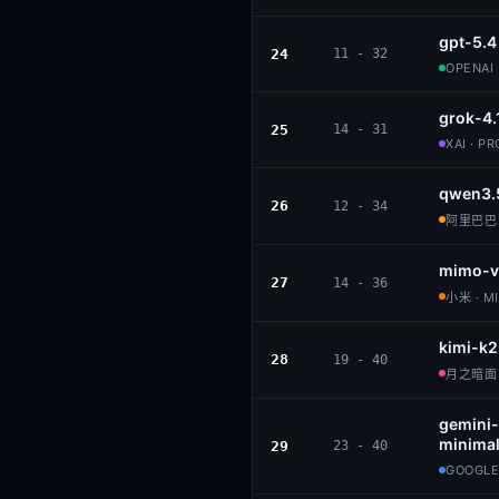
gpt-5.4
24
11 - 32
OPENAI 
grok-4.
25
14 - 31
XAI · P
qwen3.
26
12 - 34
阿里巴巴 ·
mimo-v
27
14 - 36
小米 · M
kimi-k2
28
19 - 40
月之暗面 ·
gemini-
minimal
29
23 - 40
GOOGLE