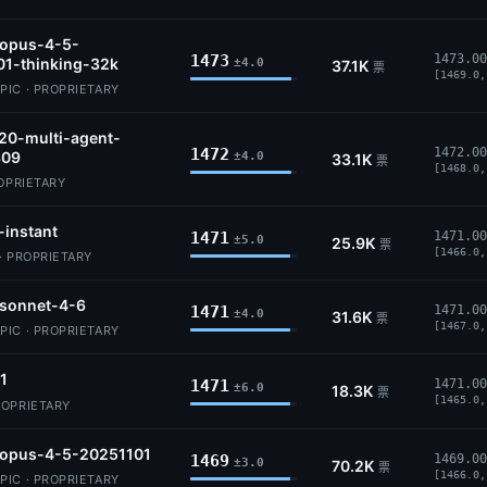
-opus-4-5-
1473
1473.00
01-thinking-32k
±4.0
37.1K
票
[1469.0,
IC · PROPRIETARY
20-multi-agent-
1472
1472.00
309
±4.0
33.1K
票
[1468.0,
ROPRIETARY
-instant
1471
1471.00
±5.0
25.9K
票
[1466.0,
· PROPRIETARY
-sonnet-4-6
1471
1471.00
±4.0
31.6K
票
[1467.0,
IC · PROPRIETARY
.1
1471
1471.00
±6.0
18.3K
票
[1465.0,
ROPRIETARY
-opus-4-5-20251101
1469
1469.00
±3.0
70.2K
票
[1466.0,
IC · PROPRIETARY