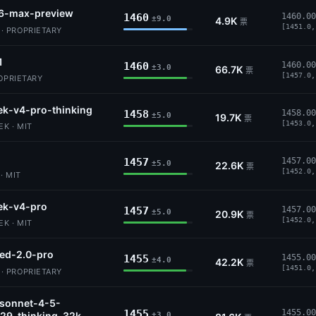
6-max-preview
1460
1460.00
±9.0
4.9K
票
[1451.0,
 PROPRIETARY
1
1460
1460.00
±3.0
66.7K
票
[1457.0,
ROPRIETARY
k-v4-pro-thinking
1458
1458.00
±5.0
19.7K
票
[1453.0,
K · MIT
1457
1457.00
±5.0
22.6K
票
[1452.0,
· MIT
ek-v4-pro
1457
1457.00
±5.0
20.9K
票
[1452.0,
K · MIT
ed-2.0-pro
1455
1455.00
±4.0
42.2K
票
[1451.0,
 PROPRIETARY
-sonnet-4-5-
1455
1455.00
29-thinking-32k
±3.0