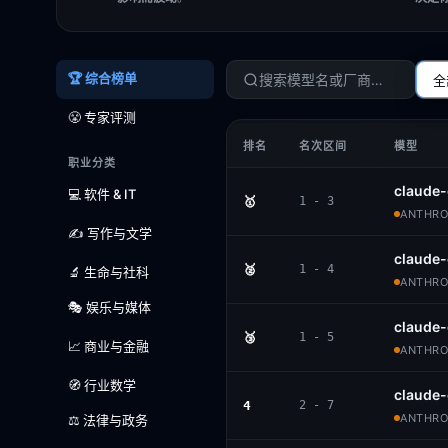
🏆 综合榜单
全
😤 专家评测
排名
名次区间
模型
职业分类
claude-
💻 软件 & IT
🥇
1 - 3
ANTHROP
✍️ 写作与文学
claude-
🥈
1 - 4
🔬 生命与社科
ANTHROP
🎭 娱乐与媒体
claude
🥉
1 - 5
📈 商业与金融
ANTHROP
🧭 行业数学
claude
4
2 - 7
ANTHROP
⚖️ 法律与政务