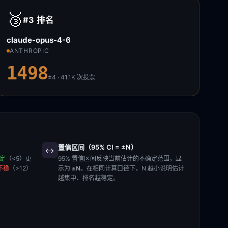
🥉
#3
排名
claude-opus-4-6
ANTHROPIC
1498
±4 · 41.1K
次投票
置信区间（95% CI = ±N）
↔️
稳定
（<5）更
95% 置信区间反映当前估计的不确定范围，显
不稳
（>12）
示为
±N
。在相同计算口径下，N 越小说明估计
越集中、排名越稳定。