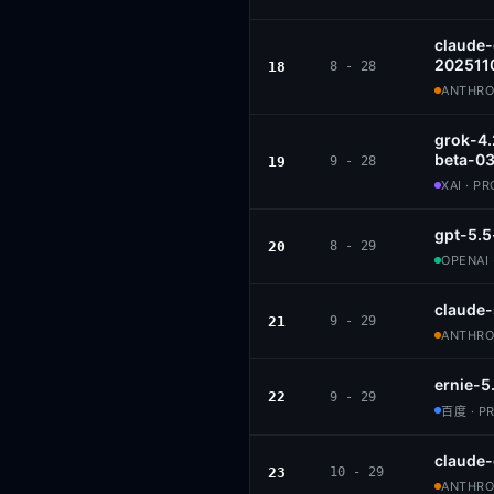
claude
202511
18
8 - 28
ANTHROP
grok-4.
beta-0
19
9 - 28
XAI · P
gpt-5.5
20
8 - 29
OPENAI 
claude
21
9 - 29
ANTHROP
ernie-5
22
9 - 29
百度 · P
claude
23
10 - 29
ANTHROP