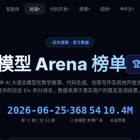
🌐
智能体
对话
代码开发
图像
视频
中文
▾
▾
▾
▾
▾
实时更新 · 官方数据
型 Arena 榜单

种 AI 大语言模型在数学推理、代码生成、创意写作及其他开放
务中的综合 Elo 积分排名，数据来源于真实用户的匿名盲测投票
2026-06-25
368
54
10.4M
▾
第 11 期 / 共 30 期
上榜模型
参赛厂商
总投票数