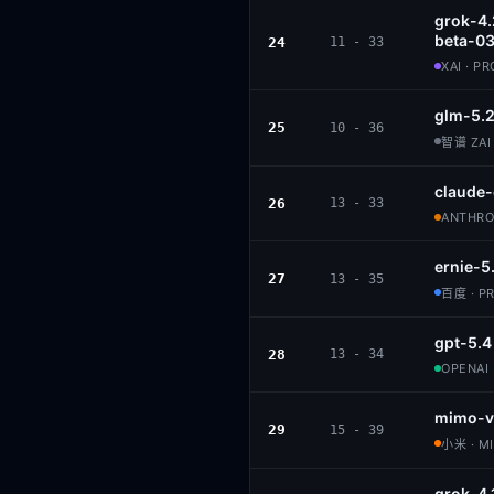
grok-4.
beta-0
24
11 - 33
XAI · P
glm-5.2
25
10 - 36
智谱 ZAI 
claude
26
13 - 33
ANTHROP
ernie-5
27
13 - 35
百度 · P
gpt-5.4
28
13 - 34
OPENAI 
mimo-v
29
15 - 39
小米 · M
grok-4.