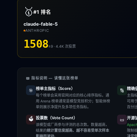
🥇
#1
排名
claude-fable-5
ANTHROPIC
1508
±9 · 4.4K
次投票
📖 指标说明 — 读懂这张榜单
榜单主指标（Score）
精确值（
🎯
🔢
每个榜单会采用官网对应的核心排序指标。通
主指标
用 Arena 榜单通常是模型竞技积分；智能体榜
可用
单则展示净提升及多项任务指标。
百分
投票数（Vote Count）
开源协
🗳️
📜
该模型或厂商参与评测的总次数。数量越高，
Apac
结果的
统计置信度越高、越不容易受单次样本
限制
影响而波动
。
决定