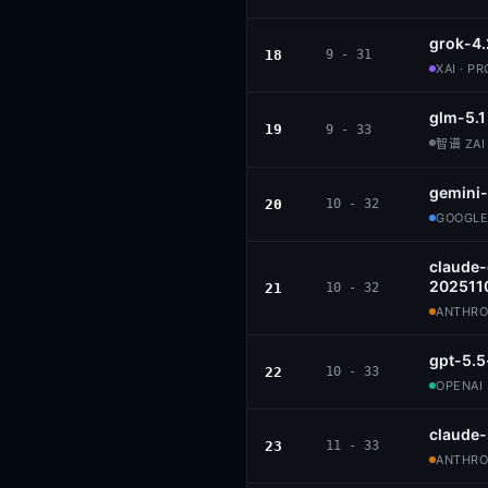
grok-4.
18
9 - 31
XAI · P
glm-5.1
19
9 - 33
智谱 ZAI 
gemini-
20
10 - 32
GOOGLE
claude
202511
21
10 - 32
ANTHROP
gpt-5.5
22
10 - 33
OPENAI 
claude
23
11 - 33
ANTHROP