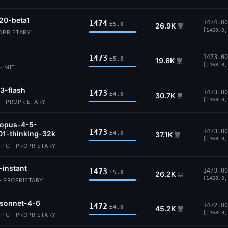
20-beta1
1474
1474.00
±5.0
26.9K
票
[1469.0,
ROPRIETARY
1473
1473.00
±5.0
19.6K
票
[1468.0,
· MIT
3-flash
1473
1473.00
±4.0
30.7K
票
[1469.0,
 · PROPRIETARY
-opus-4-5-
1473
1473.00
01-thinking-32k
±4.0
37.1K
票
[1469.0,
IC · PROPRIETARY
-instant
1473
1473.00
±5.0
26.2K
票
[1468.0,
· PROPRIETARY
-sonnet-4-6
1472
1472.00
±4.0
45.2K
票
[1468.0,
IC · PROPRIETARY