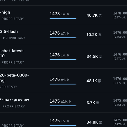
-high
1478
1478.00
±4.0
46.7K
票
[1474.0,
· PROPRIETARY
3.5-flash
1476
1476.00
±7.0
10.2K
票
[1469.0,
 · PROPRIETARY
-chat-latest-
1476
1476.00
10
±4.0
34.5K
票
[1472.0,
· PROPRIETARY
.20-beta-0309-
1476
1476.00
ing
±4.0
48.1K
票
[1472.0,
ROPRIETARY
7-max-preview
1475
1475.00
±10.0
3.7K
票
[1465.0,
 PROPRIETARY
1475
1475.00
±5.0
34.8K
票
[1470.0,
· PROPRIETARY