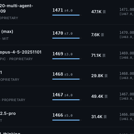
20-multi-agent-
1471
1471.00
309
±4.0
47.1K
票
[1467.0,
ROPRIETARY
 (max)
1470
1470.00
±7.0
7.6K
票
[1463.0,
· MIT
-opus-4-5-20251101
1469
1469.00
±3.0
71.1K
票
[1466.0,
IC · PROPRIETARY
.1
1468
1468.00
±5.0
29.8K
票
[1463.0,
ROPRIETARY
1467
1467.00
±4.0
49.4K
票
[1463.0,
· PROPRIETARY
2.5-pro
1466
1466.00
±5.0
31.4K
票
[1461.0,
IT
1-thinking