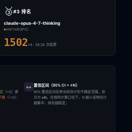
🥉
#3
排名
claude-opus-4-7-thinking
ANTHROPIC
1502
±4 · 38.3K
次投票
置信区间（95% CI = ±N）
↔️
稳定
（<5）更
95% 置信区间反映当前估计的不确定范围，显
不稳
（>12）
示为
±N
。在相同计算口径下，N 越小说明估计
越集中、排名越稳定。