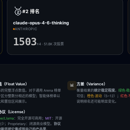
🥈
#2
排名
claude-opus-4-6-thinking
ANTHROPIC
1503
±4 · 51.8K
次投票
Float Value）
方差（Variance）
📊
的完整浮点数值。对于通用 Arena 榜单
衡量结果的
统计稳定程度
。
绿色·
于区分整数分相近的模型；智能体榜单以
可信；
橙色·波动
（5~12）；
红色·
比和置信区间展示。
说明排名还可能明显变化。
议（License）
he/Llama
：完全开源可商用；
MIT
：开源
极少；
Proprietary
：闭源商业模型。
协议
你能否把它集成到自己的产品里
。