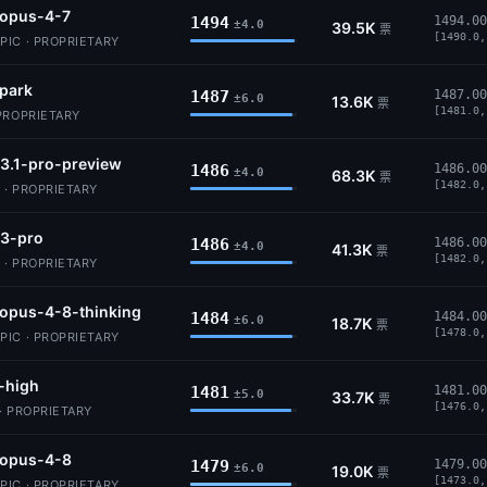
-opus-4-7
1494
1494.00
±4.0
39.5K
票
[1490.0,
IC · PROPRIETARY
park
1487
1487.00
±6.0
13.6K
票
[1481.0,
PROPRIETARY
3.1-pro-preview
1486
1486.00
±4.0
68.3K
票
[1482.0,
 · PROPRIETARY
-3-pro
1486
1486.00
±4.0
41.3K
票
[1482.0,
 · PROPRIETARY
opus-4-8-thinking
1484
1484.00
±6.0
18.7K
票
[1478.0,
IC · PROPRIETARY
-high
1481
1481.00
±5.0
33.7K
票
[1476.0,
· PROPRIETARY
-opus-4-8
1479
1479.00
±6.0
19.0K
票
[1473.0,
IC · PROPRIETARY