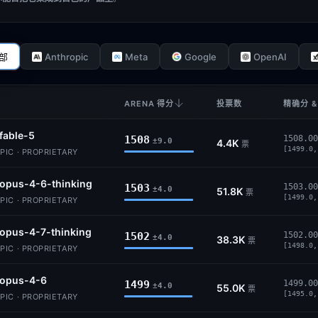
Anthropic
Meta
Google
OpenAI
部
ARENA 得分
投票数
精确分 &
fable-5
1508
1508.00
±9.0
4.4K
票
[1499.0,
IC · PROPRIETARY
opus-4-6-thinking
1503
1503.00
±4.0
51.8K
票
[1499.0,
IC · PROPRIETARY
opus-4-7-thinking
1502
1502.00
±4.0
38.3K
票
[1498.0,
IC · PROPRIETARY
-opus-4-6
1499
1499.00
±4.0
55.0K
票
[1495.0,
IC · PROPRIETARY