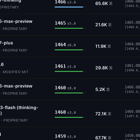
1466
1466.00
±3.0
65.6K
票
[1463.0,
ROPRIETARY
5-max-preview
1465
1465.00
±5.0
21.6K
票
[1460.0,
 PROPRIETARY
7-plus
1464
1464.00
±6.0
11.9K
票
[1458.0,
 PROPRIETARY
.6
1461
1461.00
±5.0
29.8K
票
[1456.0,
 MODIFIED MIT
6-max-preview
1460
1460.00
±8.0
5.2K
票
[1452.0,
 PROPRIETARY
3-flash (thinking-
1460
1460.00
)
±3.0
72.1K
票
[1457.0,
 · PROPRIETARY
1
1459
1459.00
±3.0
67.7K
票