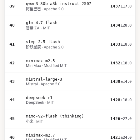
qwen3-30b-a3b-instruct-2507
›
39
1437
±17.0
阿里巴巴 · Apache 2.0
glm-4.7-flash
›
40
1434
±28.0
智谱 ZAI · MIT
step-3.5-flash
›
41
1433
±18.0
阶跃星辰 · Apache 2.0
minimax-m2.5
›
42
1432
±18.0
MiniMax · Modified MIT
mistral-large-3
›
43
1430
±14.0
Mistral · Apache 2.0
deepseek-r1
›
44
1428
±18.0
DeepSeek · MIT
mimo-v2-flash (thinking)
›
45
1426
±27.0
小米 · MIT
minimax-m2.7
›
46
1421
±24.0
MiniMax · Modified MIT