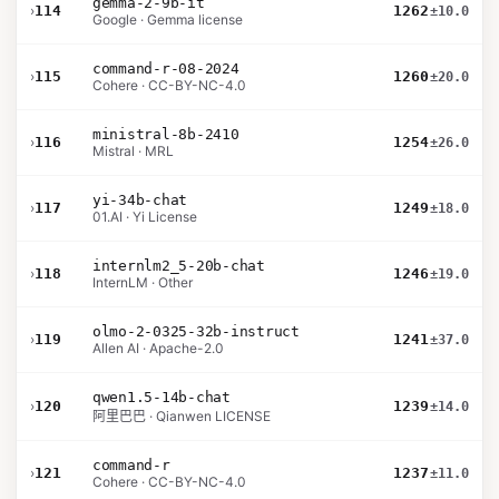
gemma-2-9b-it
›
114
1262
±10.0
Google · Gemma license
command-r-08-2024
›
115
1260
±20.0
Cohere · CC-BY-NC-4.0
ministral-8b-2410
›
116
1254
±26.0
Mistral · MRL
yi-34b-chat
›
117
1249
±18.0
01.AI · Yi License
internlm2_5-20b-chat
›
118
1246
±19.0
InternLM · Other
olmo-2-0325-32b-instruct
›
119
1241
±37.0
Allen AI · Apache-2.0
qwen1.5-14b-chat
›
120
1239
±14.0
阿里巴巴 · Qianwen LICENSE
command-r
›
121
1237
±11.0
Cohere · CC-BY-NC-4.0