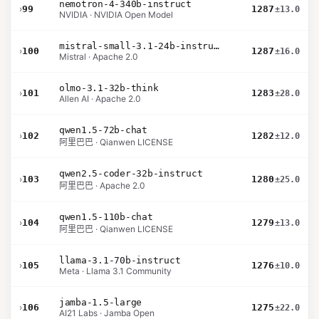
nemotron-4-340b-instruct
›
99
1287
±13.0
NVIDIA · NVIDIA Open Model
mistral-small-3.1-24b-instruct-2503
›
100
1287
±16.0
Mistral · Apache 2.0
olmo-3.1-32b-think
›
101
1283
±28.0
Allen AI · Apache 2.0
qwen1.5-72b-chat
›
102
1282
±12.0
阿里巴巴 · Qianwen LICENSE
qwen2.5-coder-32b-instruct
›
103
1280
±25.0
阿里巴巴 · Apache 2.0
qwen1.5-110b-chat
›
104
1279
±13.0
阿里巴巴 · Qianwen LICENSE
llama-3.1-70b-instruct
›
105
1276
±10.0
Meta · Llama 3.1 Community
jamba-1.5-large
›
106
1275
±22.0
AI21 Labs · Jamba Open