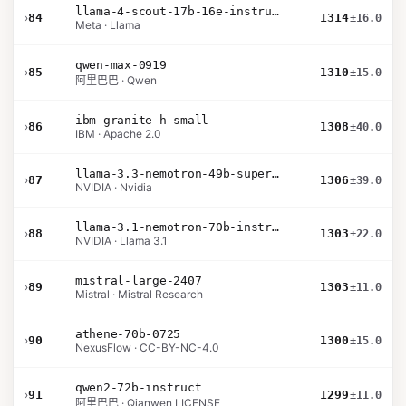
llama-4-scout-17b-16e-instruct
›
84
1314
±16.0
Meta · Llama
qwen-max-0919
›
85
1310
±15.0
阿里巴巴 · Qwen
ibm-granite-h-small
›
86
1308
±40.0
IBM · Apache 2.0
llama-3.3-nemotron-49b-super-v1
›
87
1306
±39.0
NVIDIA · Nvidia
llama-3.1-nemotron-70b-instruct
›
88
1303
±22.0
NVIDIA · Llama 3.1
mistral-large-2407
›
89
1303
±11.0
Mistral · Mistral Research
athene-70b-0725
›
90
1300
±15.0
NexusFlow · CC-BY-NC-4.0
qwen2-72b-instruct
›
91
1299
±11.0
阿里巴巴 · Qianwen LICENSE