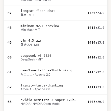
longcat-flash-chat
›
47
1420
±23.0
美团 · MIT
minimax-m2.1-preview
›
48
1415
±21.0
MiniMax · MIT
glm-4.5-air
›
49
1414
±15.0
智谱 ZAI · MIT
deepseek-v3-0324
›
50
1414
±12.0
DeepSeek · MIT
qwen3-next-80b-a3b-thinking
›
51
1413
±22.0
阿里巴巴 · Apache 2.0
trinity-large-thinking
›
52
1411
±23.0
Arcee AI · Apache 2.0
nvidia-nemotron-3-super-120b-a12b
›
53
1407
±29.0
NVIDIA · NVIDIA Open Model