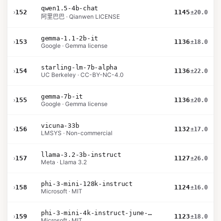
qwen1.5-4b-chat
›
152
1145
±20.0
阿里巴巴 · Qianwen LICENSE
gemma-1.1-2b-it
›
153
1136
±18.0
Google · Gemma license
starling-lm-7b-alpha
›
154
1136
±22.0
UC Berkeley · CC-BY-NC-4.0
gemma-7b-it
›
155
1136
±20.0
Google · Gemma license
vicuna-33b
›
156
1132
±17.0
LMSYS · Non-commercial
llama-3.2-3b-instruct
›
157
1127
±26.0
Meta · Llama 3.2
phi-3-mini-128k-instruct
›
158
1124
±16.0
Microsoft · MIT
phi-3-mini-4k-instruct-june-2024
›
159
1123
±18.0
Microsoft · MIT