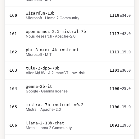
wizardlm-13b
›
160
1119
±34.0
Microsoft · Llama 2 Community
openhermes-2.5-mistral-7b
›
161
1117
±42.0
Nous Research · Apache-2.0
phi-3-mini-4k-instruct
›
162
1111
±15.0
Microsoft · MIT
tulu-2-dpo-70b
›
163
1103
±36.0
AllenAI/UW · AI2 ImpACT Low-risk
gemma-2b-it
›
164
1100
±25.0
Google · Gemma license
mistral-7b-instruct-v0.2
›
165
1100
±15.0
Mistral · Apache-2.0
llama-2-13b-chat
›
166
1091
±19.0
Meta · Llama 2 Community