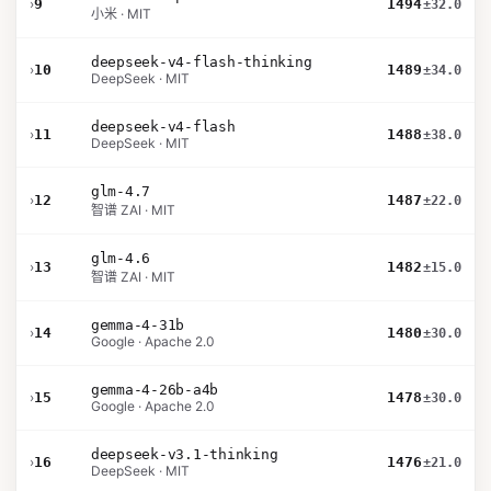
›
9
1494
±32.0
小米 · MIT
deepseek-v4-flash-thinking
›
10
1489
±34.0
DeepSeek · MIT
deepseek-v4-flash
›
11
1488
±38.0
DeepSeek · MIT
glm-4.7
›
12
1487
±22.0
智谱 ZAI · MIT
glm-4.6
›
13
1482
±15.0
智谱 ZAI · MIT
gemma-4-31b
›
14
1480
±30.0
Google · Apache 2.0
gemma-4-26b-a4b
›
15
1478
±30.0
Google · Apache 2.0
deepseek-v3.1-thinking
›
16
1476
±21.0
DeepSeek · MIT