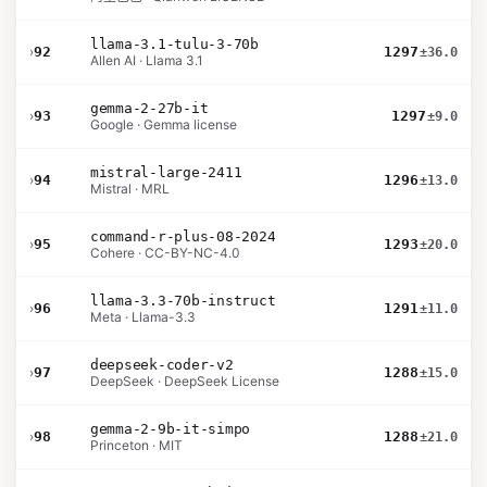
llama-3.1-tulu-3-70b
›
92
1297
±36.0
Allen AI · Llama 3.1
gemma-2-27b-it
›
93
1297
±9.0
Google · Gemma license
mistral-large-2411
›
94
1296
±13.0
Mistral · MRL
command-r-plus-08-2024
›
95
1293
±20.0
Cohere · CC-BY-NC-4.0
llama-3.3-70b-instruct
›
96
1291
±11.0
Meta · Llama-3.3
deepseek-coder-v2
›
97
1288
±15.0
DeepSeek · DeepSeek License
gemma-2-9b-it-simpo
›
98
1288
±21.0
Princeton · MIT