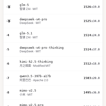
glm-5
›
🥈
1526
±19.0
智谱 ZAI · MIT
deepseek-v4-pro
›
🥉
1525
±34.0
DeepSeek · MIT
glm-5.1
›
4
1514
±24.0
智谱 ZAI · MIT
deepseek-v4-pro-thinking
›
5
1514
±37.0
DeepSeek · MIT
kimi-k2.5-thinking
›
6
1512
±18.0
月之暗面 · Modified MIT
qwen3.5-397b-a17b
›
7
1503
±20.0
阿里巴巴 · Apache 2.0
mimo-v2.5
›
8
1495
±36.0
小米 · MIT
mimo-v2.5-pro