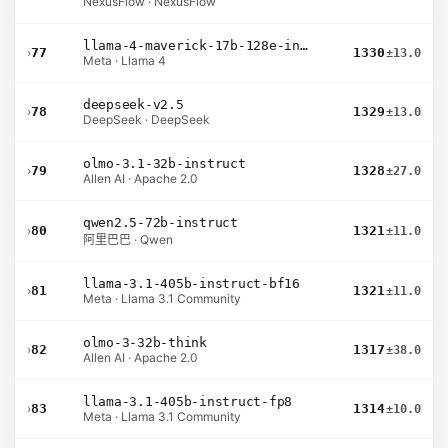
NexusFlow · NexusFlow
llama-4-maverick-17b-128e-instruct
›
77
1330
±13.0
Meta · Llama 4
deepseek-v2.5
›
78
1329
±13.0
DeepSeek · DeepSeek
olmo-3.1-32b-instruct
›
79
1328
±27.0
Allen AI · Apache 2.0
qwen2.5-72b-instruct
›
80
1321
±11.0
阿里巴巴 · Qwen
llama-3.1-405b-instruct-bf16
›
81
1321
±11.0
Meta · Llama 3.1 Community
olmo-3-32b-think
›
82
1317
±38.0
Allen AI · Apache 2.0
llama-3.1-405b-instruct-fp8
›
83
1314
±10.0
Meta · Llama 3.1 Community