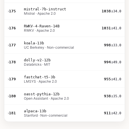
mistral-7b-instruct
›
175
1038
±34.0
Mistral · Apache 2.0
RWKV-4-Raven-14B
›
176
1031
±41.0
RWKV · Apache 2.0
koala-13b
›
177
998
±33.0
UC Berkeley · Non-commercial
dolly-v2-12b
›
178
994
±49.0
Databricks · MIT
fastchat-t5-3b
›
179
955
±41.0
LMSYS · Apache 2.0
oasst-pythia-12b
›
180
938
±35.0
Open Assistant · Apache 2.0
alpaca-13b
›
181
911
±42.0
Stanford · Non-commercial