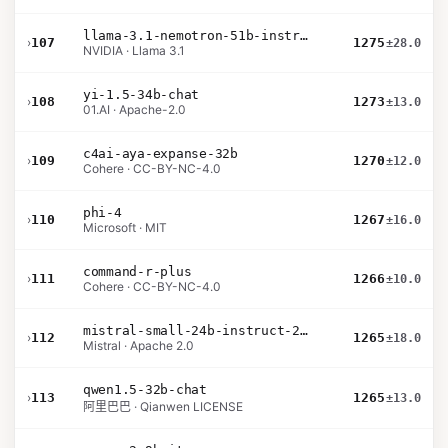
llama-3.1-nemotron-51b-instruct
›
107
1275
±28.0
NVIDIA · Llama 3.1
yi-1.5-34b-chat
›
108
1273
±13.0
01.AI · Apache-2.0
c4ai-aya-expanse-32b
›
109
1270
±12.0
Cohere · CC-BY-NC-4.0
phi-4
›
110
1267
±16.0
Microsoft · MIT
command-r-plus
›
111
1266
±10.0
Cohere · CC-BY-NC-4.0
mistral-small-24b-instruct-2501
›
112
1265
±18.0
Mistral · Apache 2.0
qwen1.5-32b-chat
›
113
1265
±13.0
阿里巴巴 · Qianwen LICENSE