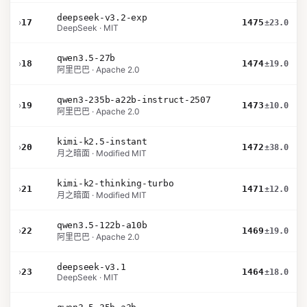
deepseek-v3.2-exp
›
17
1475
±23.0
DeepSeek · MIT
qwen3.5-27b
›
18
1474
±19.0
阿里巴巴 · Apache 2.0
qwen3-235b-a22b-instruct-2507
›
19
1473
±10.0
阿里巴巴 · Apache 2.0
kimi-k2.5-instant
›
20
1472
±38.0
月之暗面 · Modified MIT
kimi-k2-thinking-turbo
›
21
1471
±12.0
月之暗面 · Modified MIT
qwen3.5-122b-a10b
›
22
1469
±19.0
阿里巴巴 · Apache 2.0
deepseek-v3.1
›
23
1464
±18.0
DeepSeek · MIT