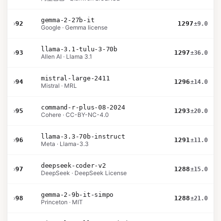
gemma-2-27b-it
›
92
1297
±9.0
Google · Gemma license
llama-3.1-tulu-3-70b
›
93
1297
±36.0
Allen AI · Llama 3.1
mistral-large-2411
›
94
1296
±14.0
Mistral · MRL
command-r-plus-08-2024
›
95
1293
±20.0
Cohere · CC-BY-NC-4.0
llama-3.3-70b-instruct
›
96
1291
±11.0
Meta · Llama-3.3
deepseek-coder-v2
›
97
1288
±15.0
DeepSeek · DeepSeek License
gemma-2-9b-it-simpo
›
98
1288
±21.0
Princeton · MIT