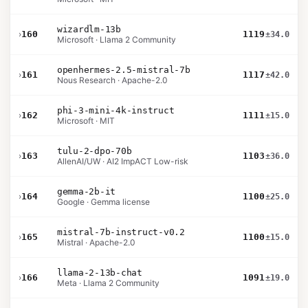
wizardlm-13b
›
160
1119
±34.0
Microsoft · Llama 2 Community
openhermes-2.5-mistral-7b
›
161
1117
±42.0
Nous Research · Apache-2.0
phi-3-mini-4k-instruct
›
162
1111
±15.0
Microsoft · MIT
tulu-2-dpo-70b
›
163
1103
±36.0
AllenAI/UW · AI2 ImpACT Low-risk
gemma-2b-it
›
164
1100
±25.0
Google · Gemma license
mistral-7b-instruct-v0.2
›
165
1100
±15.0
Mistral · Apache-2.0
llama-2-13b-chat
›
166
1091
±19.0
Meta · Llama 2 Community