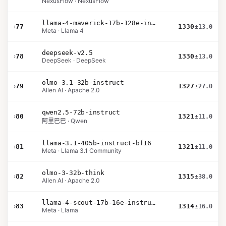
NexusFlow · NexusFlow
llama-4-maverick-17b-128e-instruct
›
77
1330
±13.0
Meta · Llama 4
deepseek-v2.5
›
78
1330
±13.0
DeepSeek · DeepSeek
olmo-3.1-32b-instruct
›
79
1327
±27.0
Allen AI · Apache 2.0
qwen2.5-72b-instruct
›
80
1321
±11.0
阿里巴巴 · Qwen
llama-3.1-405b-instruct-bf16
›
81
1321
±11.0
Meta · Llama 3.1 Community
olmo-3-32b-think
›
82
1315
±38.0
Allen AI · Apache 2.0
llama-4-scout-17b-16e-instruct
›
83
1314
±16.0
Meta · Llama