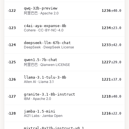
qwq-32b-preview
›
122
1236
±40.0
阿里巴巴 · Apache 2.0
c4ai-aya-expanse-8b
›
123
1234
±23.0
Cohere · CC-BY-NC-4.0
deepseek-llm-67b-chat
›
124
1233
±42.0
DeepSeek · DeepSeek License
qwen1.5-7b-chat
›
125
1227
±29.0
阿里巴巴 · Qianwen LICENSE
llama-3.1-tulu-3-8b
›
126
1221
±37.0
Allen AI · Llama 3.1
granite-3.1-8b-instruct
›
127
1218
±40.0
IBM · Apache 2.0
jamba-1.5-mini
›
128
1216
±22.0
AI21 Labs · Jamba Open
mixtral-8x22b-instruct-v0.1