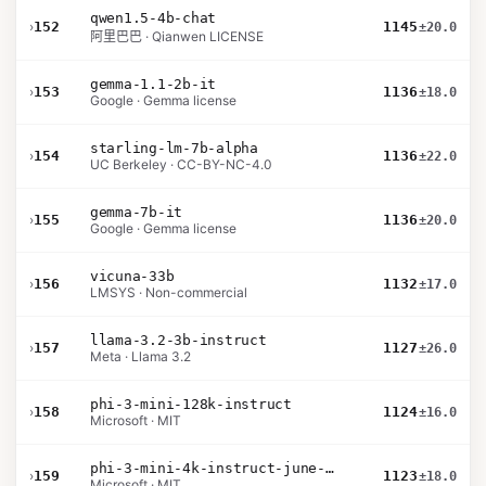
qwen1.5-4b-chat
›
152
1145
±20.0
阿里巴巴 · Qianwen LICENSE
gemma-1.1-2b-it
›
153
1136
±18.0
Google · Gemma license
starling-lm-7b-alpha
›
154
1136
±22.0
UC Berkeley · CC-BY-NC-4.0
gemma-7b-it
›
155
1136
±20.0
Google · Gemma license
vicuna-33b
›
156
1132
±17.0
LMSYS · Non-commercial
llama-3.2-3b-instruct
›
157
1127
±26.0
Meta · Llama 3.2
phi-3-mini-128k-instruct
›
158
1124
±16.0
Microsoft · MIT
phi-3-mini-4k-instruct-june-2024
›
159
1123
±18.0
Microsoft · MIT