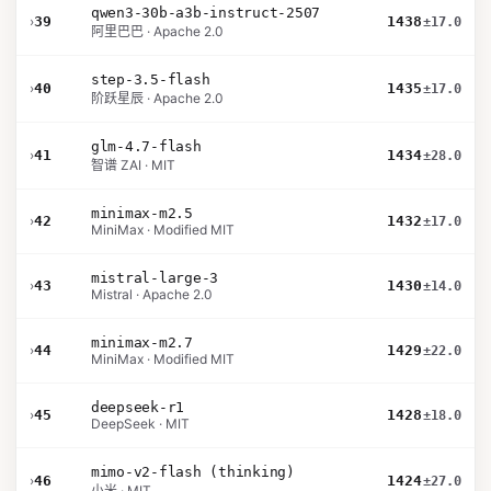
qwen3-30b-a3b-instruct-2507
›
39
1438
±17.0
阿里巴巴 · Apache 2.0
step-3.5-flash
›
40
1435
±17.0
阶跃星辰 · Apache 2.0
glm-4.7-flash
›
41
1434
±28.0
智谱 ZAI · MIT
minimax-m2.5
›
42
1432
±17.0
MiniMax · Modified MIT
mistral-large-3
›
43
1430
±14.0
Mistral · Apache 2.0
minimax-m2.7
›
44
1429
±22.0
MiniMax · Modified MIT
deepseek-r1
›
45
1428
±18.0
DeepSeek · MIT
mimo-v2-flash (thinking)
›
46
1424
±27.0
小米 · MIT