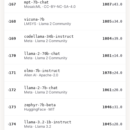
mpt-7b-chat
›
167
1087
±43.0
MosaicML · CC-BY-NC-SA-4.0
vicuna-7b
›
168
1085
±34.0
LMSYS · Llama 2 Community
codellama-34b-instruct
›
169
1084
±39.0
Meta · Llama 2 Community
llama-2-70b-chat
›
170
1081
±14.0
Meta · Llama 2 Community
olmo-7b-instruct
›
171
1078
±24.0
Allen AI · Apache-2.0
llama-2-7b-chat
›
172
1061
±20.0
Meta · Llama 2 Community
zephyr-7b-beta
›
173
1046
±31.0
HuggingFace · MIT
llama-3.2-1b-instruct
›
174
1045
±28.0
Meta · Llama 3.2