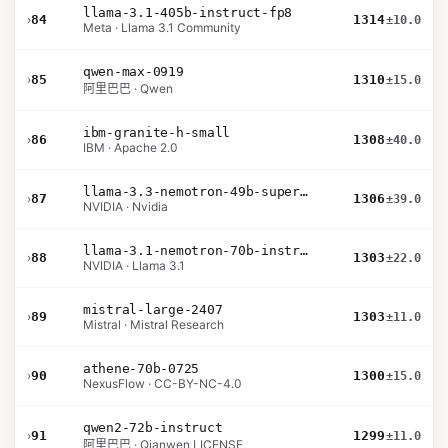
llama-3.1-405b-instruct-fp8
›
84
1314
±10.0
Meta · Llama 3.1 Community
qwen-max-0919
›
85
1310
±15.0
阿里巴巴 · Qwen
ibm-granite-h-small
›
86
1308
±40.0
IBM · Apache 2.0
llama-3.3-nemotron-49b-super-v1
›
87
1306
±39.0
NVIDIA · Nvidia
llama-3.1-nemotron-70b-instruct
›
88
1303
±22.0
NVIDIA · Llama 3.1
mistral-large-2407
›
89
1303
±11.0
Mistral · Mistral Research
athene-70b-0725
›
90
1300
±15.0
NexusFlow · CC-BY-NC-4.0
qwen2-72b-instruct
›
91
1299
±11.0
阿里巴巴 · Qianwen LICENSE