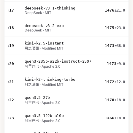
deepseek-v3.1-thinking
›
17
1476
±21.0
DeepSeek · MIT
deepseek-v3.2-exp
›
18
1475
±23.0
DeepSeek · MIT
kimi-k2.5-instant
›
19
1473
±38.0
月之暗面 · Modified MIT
qwen3-235b-a22b-instruct-2507
›
20
1473
±9.0
阿里巴巴 · Apache 2.0
kimi-k2-thinking-turbo
›
21
1472
±12.0
月之暗面 · Modified MIT
qwen3.5-27b
›
22
1470
±18.0
阿里巴巴 · Apache 2.0
qwen3.5-122b-a10b
›
23
1466
±18.0
阿里巴巴 · Apache 2.0