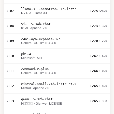
llama-3.1-nemotron-51b-instruct
›
107
1275
±28.0
NVIDIA · Llama 3.1
yi-1.5-34b-chat
›
108
1273
±13.0
01.AI · Apache-2.0
c4ai-aya-expanse-32b
›
109
1270
±12.0
Cohere · CC-BY-NC-4.0
phi-4
›
110
1267
±16.0
Microsoft · MIT
command-r-plus
›
111
1266
±10.0
Cohere · CC-BY-NC-4.0
mistral-small-24b-instruct-2501
›
112
1265
±18.0
Mistral · Apache 2.0
qwen1.5-32b-chat
›
113
1265
±13.0
阿里巴巴 · Qianwen LICENSE