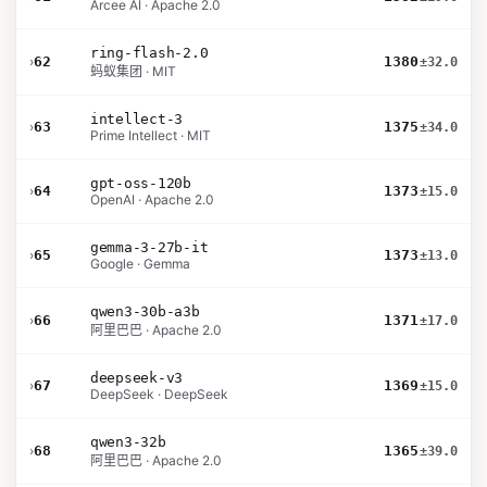
Arcee AI · Apache 2.0
ring-flash-2.0
›
62
1380
±32.0
蚂蚁集团 · MIT
intellect-3
›
63
1375
±34.0
Prime Intellect · MIT
gpt-oss-120b
›
64
1373
±15.0
OpenAI · Apache 2.0
gemma-3-27b-it
›
65
1373
±13.0
Google · Gemma
qwen3-30b-a3b
›
66
1371
±17.0
阿里巴巴 · Apache 2.0
deepseek-v3
›
67
1369
±15.0
DeepSeek · DeepSeek
qwen3-32b
›
68
1365
±39.0
阿里巴巴 · Apache 2.0