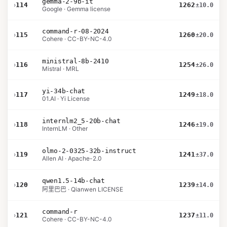
gemma-2-9b-it
›
114
1262
±10.0
Google · Gemma license
command-r-08-2024
›
115
1260
±20.0
Cohere · CC-BY-NC-4.0
ministral-8b-2410
›
116
1254
±26.0
Mistral · MRL
yi-34b-chat
›
117
1249
±18.0
01.AI · Yi License
internlm2_5-20b-chat
›
118
1246
±19.0
InternLM · Other
olmo-2-0325-32b-instruct
›
119
1241
±37.0
Allen AI · Apache-2.0
qwen1.5-14b-chat
›
120
1239
±14.0
阿里巴巴 · Qianwen LICENSE
command-r
›
121
1237
±11.0
Cohere · CC-BY-NC-4.0