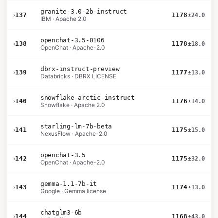
granite-3.0-2b-instruct
›
137
1178
±24.0
IBM · Apache 2.0
openchat-3.5-0106
›
138
1178
±18.0
OpenChat · Apache-2.0
dbrx-instruct-preview
›
139
1177
±13.0
Databricks · DBRX LICENSE
snowflake-arctic-instruct
›
140
1176
±14.0
Snowflake · Apache 2.0
starling-lm-7b-beta
›
141
1175
±15.0
NexusFlow · Apache-2.0
openchat-3.5
›
142
1175
±32.0
OpenChat · Apache-2.0
gemma-1.1-7b-it
›
143
1174
±13.0
Google · Gemma license
chatglm3-6b
›
144
1168
±43.0