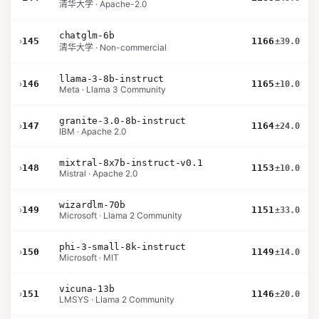
清华大学 · Apache-2.0
chatglm-6b
›
145
1166
±39.0
清华大学 · Non-commercial
llama-3-8b-instruct
›
146
1165
±10.0
Meta · Llama 3 Community
granite-3.0-8b-instruct
›
147
1164
±24.0
IBM · Apache 2.0
mixtral-8x7b-instruct-v0.1
›
148
1153
±10.0
Mistral · Apache 2.0
wizardlm-70b
›
149
1151
±33.0
Microsoft · Llama 2 Community
phi-3-small-8k-instruct
›
150
1149
±14.0
Microsoft · MIT
vicuna-13b
›
151
1146
±20.0
LMSYS · Llama 2 Community