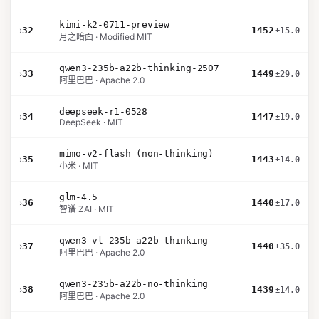
kimi-k2-0711-preview
›
32
1452
±15.0
月之暗面 · Modified MIT
qwen3-235b-a22b-thinking-2507
›
33
1449
±29.0
阿里巴巴 · Apache 2.0
deepseek-r1-0528
›
34
1447
±19.0
DeepSeek · MIT
mimo-v2-flash (non-thinking)
›
35
1443
±14.0
小米 · MIT
glm-4.5
›
36
1440
±17.0
智谱 ZAI · MIT
qwen3-vl-235b-a22b-thinking
›
37
1440
±35.0
阿里巴巴 · Apache 2.0
qwen3-235b-a22b-no-thinking
›
38
1439
±14.0
阿里巴巴 · Apache 2.0