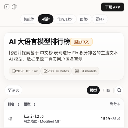
下载 APP
▾
▾
▾
▾
智能体
对话
代码开发
图像
视频
AI 大语言模型排行榜
🇨🇳
中文
比较并探索基于 中文榜 表现进行 Elo 积分排名的主流文本
AI 模型，数据来源于真实用户匿名盲测。
▾
2026-05-14
288.0K
votes
181
models
筛选
模型
厂商
得分
排名
⇕
模型
⇕
kimi-k2.6
›
🥇
1529
±28.0
月之暗面 · Modified MIT