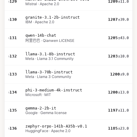
›
129
1209
±11.0
Mistral · Apache 2.0
granite-3.1-2b-instruct
›
130
1207
±39.0
IBM · Apache 2.0
qwen-14b-chat
›
131
1205
±43.0
阿里巴巴 · Qianwen LICENSE
llama-3.1-8b-instruct
›
132
1203
±10.0
Meta · Llama 3.1 Community
llama-3-70b-instruct
›
133
1200
±9.0
Meta · Llama 3 Community
phi-3-medium-4k-instruct
›
134
1200
±13.0
Microsoft · MIT
gemma-2-2b-it
›
135
1197
±11.0
Google · Gemma license
zephyr-orpo-141b-A35b-v0.1
›
136
1185
±23.0
HuggingFace · Apache 2.0