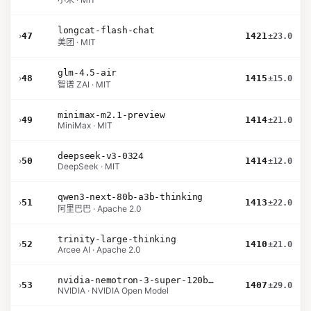
longcat-flash-chat
›
47
1421
±23.0
美团 · MIT
glm-4.5-air
›
48
1415
±15.0
智谱 ZAI · MIT
minimax-m2.1-preview
›
49
1414
±21.0
MiniMax · MIT
deepseek-v3-0324
›
50
1414
±12.0
DeepSeek · MIT
qwen3-next-80b-a3b-thinking
›
51
1413
±22.0
阿里巴巴 · Apache 2.0
trinity-large-thinking
›
52
1410
±21.0
Arcee AI · Apache 2.0
nvidia-nemotron-3-super-120b-a12b
›
53
1407
±29.0
NVIDIA · NVIDIA Open Model