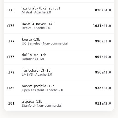
mistral-7b-instruct
›
175
1038
±34.0
Mistral · Apache 2.0
RWKV-4-Raven-14B
›
176
1031
±41.0
RWKV · Apache 2.0
koala-13b
›
177
998
±33.0
UC Berkeley · Non-commercial
dolly-v2-12b
›
178
994
±49.0
Databricks · MIT
fastchat-t5-3b
›
179
956
±41.0
LMSYS · Apache 2.0
oasst-pythia-12b
›
180
938
±35.0
Open Assistant · Apache 2.0
alpaca-13b
›
181
911
±42.0
Stanford · Non-commercial