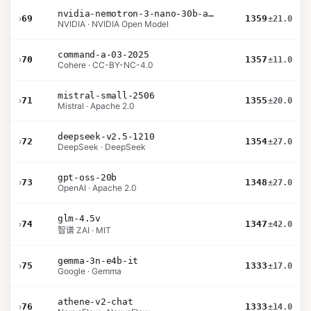
nvidia-nemotron-3-nano-30b-a3b-bf16
›
69
1359
±21.0
NVIDIA · NVIDIA Open Model
command-a-03-2025
›
70
1357
±11.0
Cohere · CC-BY-NC-4.0
mistral-small-2506
›
71
1355
±20.0
Mistral · Apache 2.0
deepseek-v2.5-1210
›
72
1354
±27.0
DeepSeek · DeepSeek
gpt-oss-20b
›
73
1348
±27.0
OpenAI · Apache 2.0
glm-4.5v
›
74
1347
±42.0
智谱 ZAI · MIT
gemma-3n-e4b-it
›
75
1333
±17.0
Google · Gemma
athene-v2-chat
›
76
1333
±14.0