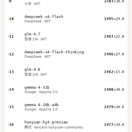
›
9
1503
±30.0
小米 · MIT
deepseek-v4-flash
›
10
1495
±29.0
DeepSeek · MIT
glm-4.7
›
11
1487
±22.0
智谱 ZAI · MIT
deepseek-v4-flash-thinking
›
12
1486
±27.0
DeepSeek · MIT
glm-4.6
›
13
1482
±15.0
智谱 ZAI · MIT
gemma-4-31b
›
14
1480
±30.0
Google · Apache 2.0
gemma-4-26b-a4b
›
15
1479
±30.0
Google · Apache 2.0
hunyuan-hy3-preview
›
16
1477
±34.0
腾讯 · tencent-hunyuan-community