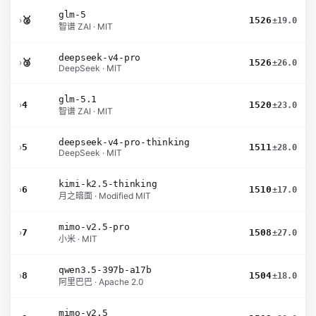
glm-5
›
🥈
1526
±19.0
智谱 ZAI · MIT
deepseek-v4-pro
›
🥉
1526
±26.0
DeepSeek · MIT
glm-5.1
›
4
1520
±23.0
智谱 ZAI · MIT
deepseek-v4-pro-thinking
›
5
1511
±28.0
DeepSeek · MIT
kimi-k2.5-thinking
›
6
1510
±17.0
月之暗面 · Modified MIT
mimo-v2.5-pro
›
7
1508
±27.0
小米 · MIT
qwen3.5-397b-a17b
›
8
1504
±18.0
阿里巴巴 · Apache 2.0
mimo-v2.5