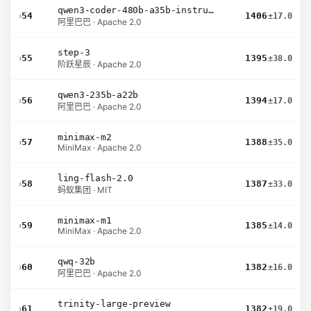
qwen3-coder-480b-a35b-instruct
›
54
1406
±17.0
阿里巴巴 · Apache 2.0
step-3
›
55
1395
±38.0
阶跃星辰 · Apache 2.0
qwen3-235b-a22b
›
56
1394
±17.0
阿里巴巴 · Apache 2.0
minimax-m2
›
57
1388
±35.0
MiniMax · Apache 2.0
ling-flash-2.0
›
58
1387
±33.0
蚂蚁集团 · MIT
minimax-m1
›
59
1385
±14.0
MiniMax · Apache 2.0
qwq-32b
›
60
1382
±16.0
阿里巴巴 · Apache 2.0
trinity-large-preview
›
61
1382
±19.0