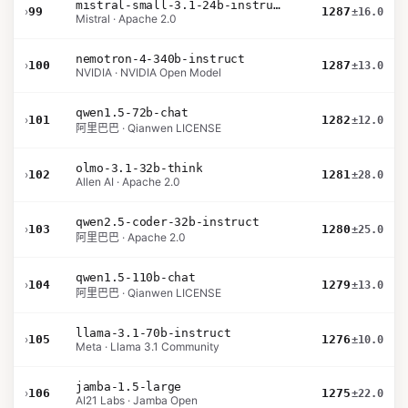
mistral-small-3.1-24b-instruct-2503
›
99
1287
±16.0
Mistral · Apache 2.0
nemotron-4-340b-instruct
›
100
1287
±13.0
NVIDIA · NVIDIA Open Model
qwen1.5-72b-chat
›
101
1282
±12.0
阿里巴巴 · Qianwen LICENSE
olmo-3.1-32b-think
›
102
1281
±28.0
Allen AI · Apache 2.0
qwen2.5-coder-32b-instruct
›
103
1280
±25.0
阿里巴巴 · Apache 2.0
qwen1.5-110b-chat
›
104
1279
±13.0
阿里巴巴 · Qianwen LICENSE
llama-3.1-70b-instruct
›
105
1276
±10.0
Meta · Llama 3.1 Community
jamba-1.5-large
›
106
1275
±22.0
AI21 Labs · Jamba Open