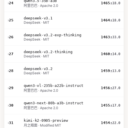
qwen3.5-35b-a3b
›
24
1465
±18.0
阿里巴巴 · Apache 2.0
deepseek-v3.1
›
25
1464
±18.0
DeepSeek · MIT
deepseek-v3.2-exp-thinking
›
26
1463
±33.0
DeepSeek · MIT
deepseek-v3.2-thinking
›
27
1460
±14.0
DeepSeek · MIT
deepseek-v3.2
›
28
1459
±13.0
DeepSeek · MIT
qwen3-vl-235b-a22b-instruct
›
29
1456
±27.0
阿里巴巴 · Apache 2.0
qwen3-next-80b-a3b-instruct
›
30
1455
±17.0
阿里巴巴 · Apache 2.0
kimi-k2-0905-preview
›
31
1454
±22.0
月之暗面 · Modified MIT