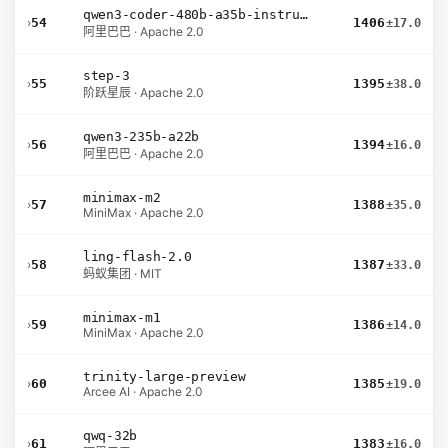
qwen3-coder-480b-a35b-instruct
›
54
1406
±17.0
阿里巴巴 · Apache 2.0
step-3
›
55
1395
±38.0
阶跃星辰 · Apache 2.0
qwen3-235b-a22b
›
56
1394
±16.0
阿里巴巴 · Apache 2.0
minimax-m2
›
57
1388
±35.0
MiniMax · Apache 2.0
ling-flash-2.0
›
58
1387
±33.0
蚂蚁集团 · MIT
minimax-m1
›
59
1386
±14.0
MiniMax · Apache 2.0
trinity-large-preview
›
60
1385
±19.0
Arcee AI · Apache 2.0
qwq-32b
›
61
1383
±16.0