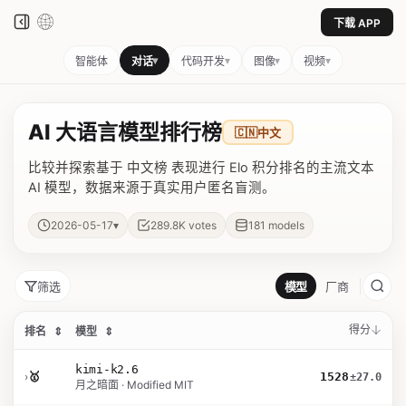
下载 APP
▾
▾
▾
▾
智能体
对话
代码开发
图像
视频
AI 大语言模型排行榜
🇨🇳
中文
比较并探索基于 中文榜 表现进行 Elo 积分排名的主流文本
AI 模型，数据来源于真实用户匿名盲测。
▾
2026-05-17
289.8K
votes
181
models
筛选
模型
厂商
得分
排名
⇕
模型
⇕
kimi-k2.6
›
🥇
1528
±27.0
月之暗面 · Modified MIT