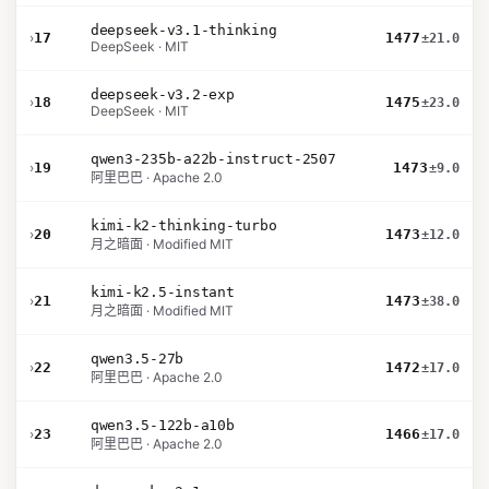
deepseek-v3.1-thinking
›
17
1477
±21.0
DeepSeek · MIT
deepseek-v3.2-exp
›
18
1475
±23.0
DeepSeek · MIT
qwen3-235b-a22b-instruct-2507
›
19
1473
±9.0
阿里巴巴 · Apache 2.0
kimi-k2-thinking-turbo
›
20
1473
±12.0
月之暗面 · Modified MIT
kimi-k2.5-instant
›
21
1473
±38.0
月之暗面 · Modified MIT
qwen3.5-27b
›
22
1472
±17.0
阿里巴巴 · Apache 2.0
qwen3.5-122b-a10b
›
23
1466
±17.0
阿里巴巴 · Apache 2.0