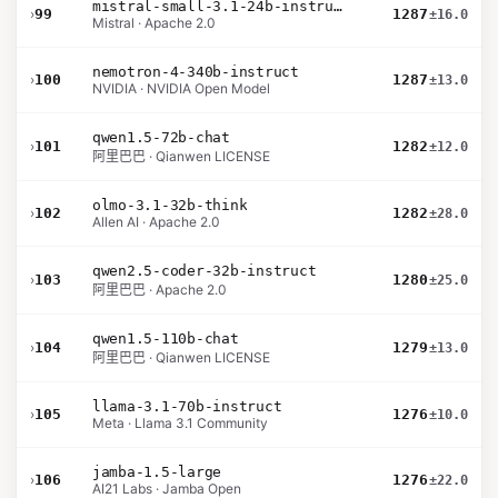
mistral-small-3.1-24b-instruct-2503
›
99
1287
±16.0
Mistral · Apache 2.0
nemotron-4-340b-instruct
›
100
1287
±13.0
NVIDIA · NVIDIA Open Model
qwen1.5-72b-chat
›
101
1282
±12.0
阿里巴巴 · Qianwen LICENSE
olmo-3.1-32b-think
›
102
1282
±28.0
Allen AI · Apache 2.0
qwen2.5-coder-32b-instruct
›
103
1280
±25.0
阿里巴巴 · Apache 2.0
qwen1.5-110b-chat
›
104
1279
±13.0
阿里巴巴 · Qianwen LICENSE
llama-3.1-70b-instruct
›
105
1276
±10.0
Meta · Llama 3.1 Community
jamba-1.5-large
›
106
1276
±22.0
AI21 Labs · Jamba Open