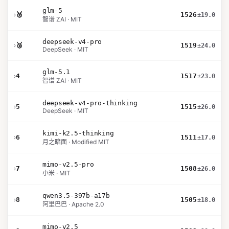
glm-5
›
🥈
1526
±19.0
智谱 ZAI · MIT
deepseek-v4-pro
›
🥉
1519
±24.0
DeepSeek · MIT
glm-5.1
›
4
1517
±23.0
智谱 ZAI · MIT
deepseek-v4-pro-thinking
›
5
1515
±26.0
DeepSeek · MIT
kimi-k2.5-thinking
›
6
1511
±17.0
月之暗面 · Modified MIT
mimo-v2.5-pro
›
7
1508
±26.0
小米 · MIT
qwen3.5-397b-a17b
›
8
1505
±18.0
阿里巴巴 · Apache 2.0
mimo-v2.5