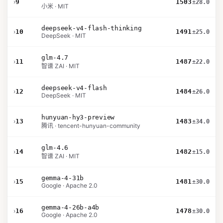
›
9
1503
±28.0
小米 · MIT
deepseek-v4-flash-thinking
›
10
1491
±25.0
DeepSeek · MIT
glm-4.7
›
11
1487
±22.0
智谱 ZAI · MIT
deepseek-v4-flash
›
12
1484
±26.0
DeepSeek · MIT
hunyuan-hy3-preview
›
13
1483
±34.0
腾讯 · tencent-hunyuan-community
glm-4.6
›
14
1482
±15.0
智谱 ZAI · MIT
gemma-4-31b
›
15
1481
±30.0
Google · Apache 2.0
gemma-4-26b-a4b
›
16
1478
±30.0
Google · Apache 2.0