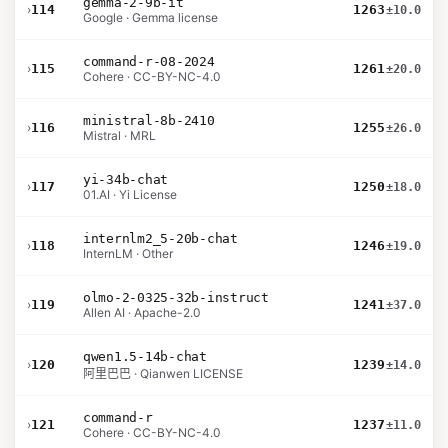
gemma-2-9b-it
›
114
1263
±10.0
Google · Gemma license
command-r-08-2024
›
115
1261
±20.0
Cohere · CC-BY-NC-4.0
ministral-8b-2410
›
116
1255
±26.0
Mistral · MRL
yi-34b-chat
›
117
1250
±18.0
01.AI · Yi License
internlm2_5-20b-chat
›
118
1246
±19.0
InternLM · Other
olmo-2-0325-32b-instruct
›
119
1241
±37.0
Allen AI · Apache-2.0
qwen1.5-14b-chat
›
120
1239
±14.0
阿里巴巴 · Qianwen LICENSE
command-r
›
121
1237
±11.0
Cohere · CC-BY-NC-4.0