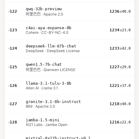
qwq-32b-preview
›
122
1236
±40.0
阿里巴巴 · Apache 2.0
c4ai-aya-expanse-8b
›
123
1234
±23.0
Cohere · CC-BY-NC-4.0
deepseek-llm-67b-chat
›
124
1233
±42.0
DeepSeek · DeepSeek License
qwen1.5-7b-chat
›
125
1227
±29.0
阿里巴巴 · Qianwen LICENSE
llama-3.1-tulu-3-8b
›
126
1221
±37.0
Allen AI · Llama 3.1
granite-3.1-8b-instruct
›
127
1218
±40.0
IBM · Apache 2.0
jamba-1.5-mini
›
128
1216
±22.0
AI21 Labs · Jamba Open
mixtral-8x22b-instruct-v0.1