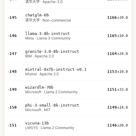
清华大学 · Apache-2.0
chatglm-6b
›
145
1166
±39.0
清华大学 · Non-commercial
llama-3-8b-instruct
›
146
1165
±10.0
Meta · Llama 3 Community
granite-3.0-8b-instruct
›
147
1164
±24.0
IBM · Apache 2.0
mixtral-8x7b-instruct-v0.1
›
148
1153
±10.0
Mistral · Apache 2.0
wizardlm-70b
›
149
1151
±33.0
Microsoft · Llama 2 Community
phi-3-small-8k-instruct
›
150
1149
±14.0
Microsoft · MIT
vicuna-13b
›
151
1146
±20.0
LMSYS · Llama 2 Community