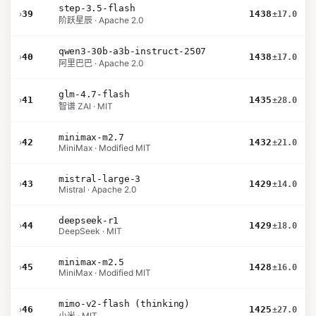
step-3.5-flash
›
39
1438
±17.0
阶跃星辰 · Apache 2.0
qwen3-30b-a3b-instruct-2507
›
40
1438
±17.0
阿里巴巴 · Apache 2.0
glm-4.7-flash
›
41
1435
±28.0
智谱 ZAI · MIT
minimax-m2.7
›
42
1432
±21.0
MiniMax · Modified MIT
mistral-large-3
›
43
1429
±14.0
Mistral · Apache 2.0
deepseek-r1
›
44
1429
±18.0
DeepSeek · MIT
minimax-m2.5
›
45
1428
±16.0
MiniMax · Modified MIT
mimo-v2-flash (thinking)
›
46
1425
±27.0
小米 · MIT