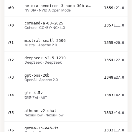
nvidia-nemotron-3-nano-30b-a3b-bf16
›
69
1359
±21.0
NVIDIA · NVIDIA Open Model
command-a-03-2025
›
70
1357
±11.0
Cohere · CC-BY-NC-4.0
mistral-small-2506
›
71
1355
±20.0
Mistral · Apache 2.0
deepseek-v2.5-1210
›
72
1354
±27.0
DeepSeek · DeepSeek
gpt-oss-20b
›
73
1349
±27.0
OpenAI · Apache 2.0
glm-4.5v
›
74
1347
±42.0
智谱 ZAI · MIT
athene-v2-chat
›
75
1333
±14.0
NexusFlow · NexusFlow
gemma-3n-e4b-it
›
76
1333
±17.0