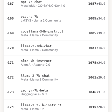
mpt-7b-chat
›
167
1087
±43.0
MosaicML · CC-BY-NC-SA-4.0
vicuna-7b
›
168
1085
±34.0
LMSYS · Llama 2 Community
codellama-34b-instruct
›
169
1085
±39.0
Meta · Llama 2 Community
llama-2-70b-chat
›
170
1081
±14.0
Meta · Llama 2 Community
olmo-7b-instruct
›
171
1078
±24.0
Allen AI · Apache-2.0
llama-2-7b-chat
›
172
1061
±20.0
Meta · Llama 2 Community
zephyr-7b-beta
›
173
1046
±31.0
HuggingFace · MIT
llama-3.2-1b-instruct
›
174
1045
±28.0
Meta · Llama 3.2