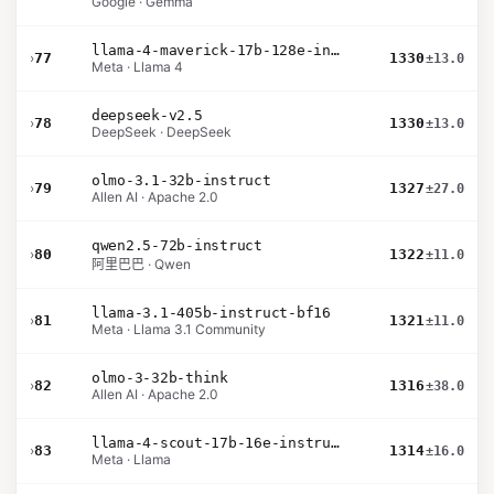
Google · Gemma
llama-4-maverick-17b-128e-instruct
›
77
1330
±13.0
Meta · Llama 4
deepseek-v2.5
›
78
1330
±13.0
DeepSeek · DeepSeek
olmo-3.1-32b-instruct
›
79
1327
±27.0
Allen AI · Apache 2.0
qwen2.5-72b-instruct
›
80
1322
±11.0
阿里巴巴 · Qwen
llama-3.1-405b-instruct-bf16
›
81
1321
±11.0
Meta · Llama 3.1 Community
olmo-3-32b-think
›
82
1316
±38.0
Allen AI · Apache 2.0
llama-4-scout-17b-16e-instruct
›
83
1314
±16.0
Meta · Llama