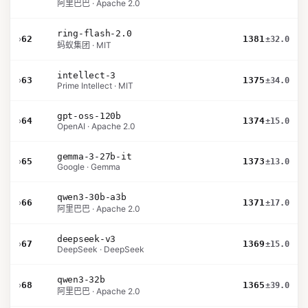
阿里巴巴 · Apache 2.0
ring-flash-2.0
›
62
1381
±32.0
蚂蚁集团 · MIT
intellect-3
›
63
1375
±34.0
Prime Intellect · MIT
gpt-oss-120b
›
64
1374
±15.0
OpenAI · Apache 2.0
gemma-3-27b-it
›
65
1373
±13.0
Google · Gemma
qwen3-30b-a3b
›
66
1371
±17.0
阿里巴巴 · Apache 2.0
deepseek-v3
›
67
1369
±15.0
DeepSeek · DeepSeek
qwen3-32b
›
68
1365
±39.0
阿里巴巴 · Apache 2.0