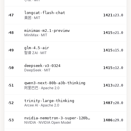
longcat-flash-chat
›
47
1421
±23.0
美团 · MIT
minimax-m2.1-preview
›
48
1415
±21.0
MiniMax · MIT
glm-4.5-air
›
49
1415
±15.0
智谱 ZAI · MIT
deepseek-v3-0324
›
50
1415
±12.0
DeepSeek · MIT
qwen3-next-80b-a3b-thinking
›
51
1413
±22.0
阿里巴巴 · Apache 2.0
trinity-large-thinking
›
52
1407
±20.0
Arcee AI · Apache 2.0
nvidia-nemotron-3-super-120b-a12b
›
53
1406
±29.0
NVIDIA · NVIDIA Open Model