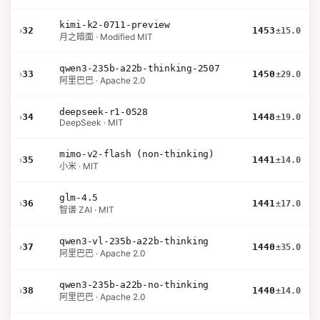
kimi-k2-0711-preview
›
32
1453
±15.0
月之暗面 · Modified MIT
qwen3-235b-a22b-thinking-2507
›
33
1450
±29.0
阿里巴巴 · Apache 2.0
deepseek-r1-0528
›
34
1448
±19.0
DeepSeek · MIT
mimo-v2-flash (non-thinking)
›
35
1441
±14.0
小米 · MIT
glm-4.5
›
36
1441
±17.0
智谱 ZAI · MIT
qwen3-vl-235b-a22b-thinking
›
37
1440
±35.0
阿里巴巴 · Apache 2.0
qwen3-235b-a22b-no-thinking
›
38
1440
±14.0
阿里巴巴 · Apache 2.0