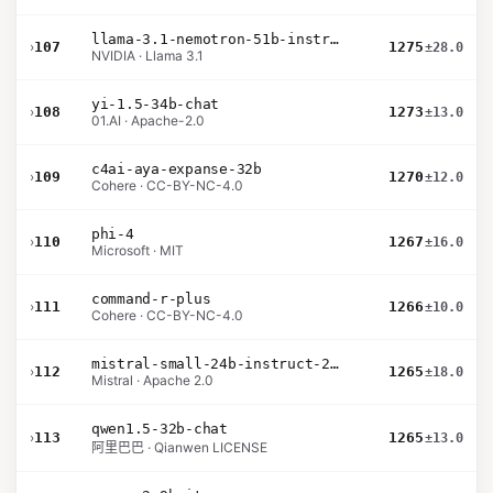
llama-3.1-nemotron-51b-instruct
›
107
1275
±28.0
NVIDIA · Llama 3.1
yi-1.5-34b-chat
›
108
1273
±13.0
01.AI · Apache-2.0
c4ai-aya-expanse-32b
›
109
1270
±12.0
Cohere · CC-BY-NC-4.0
phi-4
›
110
1267
±16.0
Microsoft · MIT
command-r-plus
›
111
1266
±10.0
Cohere · CC-BY-NC-4.0
mistral-small-24b-instruct-2501
›
112
1265
±18.0
Mistral · Apache 2.0
qwen1.5-32b-chat
›
113
1265
±13.0
阿里巴巴 · Qianwen LICENSE