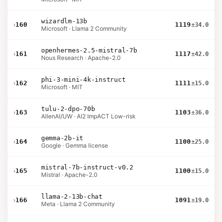
wizardlm-13b
›
160
1119
±34.0
Microsoft · Llama 2 Community
openhermes-2.5-mistral-7b
›
161
1117
±42.0
Nous Research · Apache-2.0
phi-3-mini-4k-instruct
›
162
1111
±15.0
Microsoft · MIT
tulu-2-dpo-70b
›
163
1103
±36.0
AllenAI/UW · AI2 ImpACT Low-risk
gemma-2b-it
›
164
1100
±25.0
Google · Gemma license
mistral-7b-instruct-v0.2
›
165
1100
±15.0
Mistral · Apache-2.0
llama-2-13b-chat
›
166
1091
±19.0
Meta · Llama 2 Community