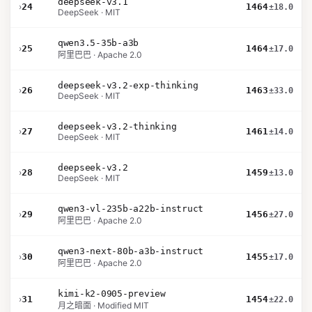
deepseek-v3.1
›
24
1464
±18.0
DeepSeek · MIT
qwen3.5-35b-a3b
›
25
1464
±17.0
阿里巴巴 · Apache 2.0
deepseek-v3.2-exp-thinking
›
26
1463
±33.0
DeepSeek · MIT
deepseek-v3.2-thinking
›
27
1461
±14.0
DeepSeek · MIT
deepseek-v3.2
›
28
1459
±13.0
DeepSeek · MIT
qwen3-vl-235b-a22b-instruct
›
29
1456
±27.0
阿里巴巴 · Apache 2.0
qwen3-next-80b-a3b-instruct
›
30
1455
±17.0
阿里巴巴 · Apache 2.0
kimi-k2-0905-preview
›
31
1454
±22.0
月之暗面 · Modified MIT