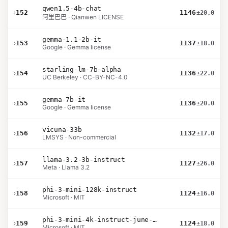
qwen1.5-4b-chat
›
152
1146
±20.0
阿里巴巴 · Qianwen LICENSE
gemma-1.1-2b-it
›
153
1137
±18.0
Google · Gemma license
starling-lm-7b-alpha
›
154
1136
±22.0
UC Berkeley · CC-BY-NC-4.0
gemma-7b-it
›
155
1136
±20.0
Google · Gemma license
vicuna-33b
›
156
1132
±17.0
LMSYS · Non-commercial
llama-3.2-3b-instruct
›
157
1127
±26.0
Meta · Llama 3.2
phi-3-mini-128k-instruct
›
158
1124
±16.0
Microsoft · MIT
phi-3-mini-4k-instruct-june-2024
›
159
1124
±18.0
Microsoft · MIT