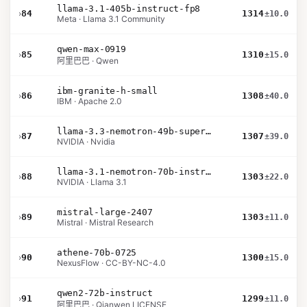
llama-3.1-405b-instruct-fp8
›
84
1314
±10.0
Meta · Llama 3.1 Community
qwen-max-0919
›
85
1310
±15.0
阿里巴巴 · Qwen
ibm-granite-h-small
›
86
1308
±40.0
IBM · Apache 2.0
llama-3.3-nemotron-49b-super-v1
›
87
1307
±39.0
NVIDIA · Nvidia
llama-3.1-nemotron-70b-instruct
›
88
1303
±22.0
NVIDIA · Llama 3.1
mistral-large-2407
›
89
1303
±11.0
Mistral · Mistral Research
athene-70b-0725
›
90
1300
±15.0
NexusFlow · CC-BY-NC-4.0
qwen2-72b-instruct
›
91
1299
±11.0
阿里巴巴 · Qianwen LICENSE