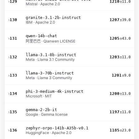
›
129
1210
±11.0
Mistral · Apache 2.0
granite-3.1-2b-instruct
›
130
1207
±39.0
IBM · Apache 2.0
qwen-14b-chat
›
131
1205
±43.0
阿里巴巴 · Qianwen LICENSE
llama-3.1-8b-instruct
›
132
1203
±11.0
Meta · Llama 3.1 Community
llama-3-70b-instruct
›
133
1201
±9.0
Meta · Llama 3 Community
phi-3-medium-4k-instruct
›
134
1200
±13.0
Microsoft · MIT
gemma-2-2b-it
›
135
1197
±11.0
Google · Gemma license
zephyr-orpo-141b-A35b-v0.1
›
136
1185
±23.0
HuggingFace · Apache 2.0