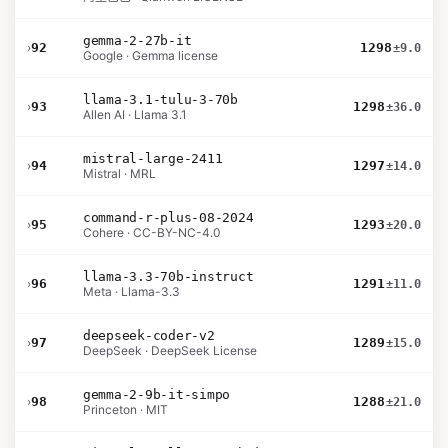
gemma-2-27b-it
›
92
1298
±9.0
Google · Gemma license
llama-3.1-tulu-3-70b
›
93
1298
±36.0
Allen AI · Llama 3.1
mistral-large-2411
›
94
1297
±14.0
Mistral · MRL
command-r-plus-08-2024
›
95
1293
±20.0
Cohere · CC-BY-NC-4.0
llama-3.3-70b-instruct
›
96
1291
±11.0
Meta · Llama-3.3
deepseek-coder-v2
›
97
1289
±15.0
DeepSeek · DeepSeek License
gemma-2-9b-it-simpo
›
98
1288
±21.0
Princeton · MIT