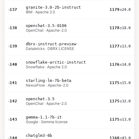
granite-3.0-2b-instruct
›
137
1179
±24.0
IBM · Apache 2.0
openchat-3.5-0106
›
138
1178
±18.0
OpenChat · Apache-2.0
dbrx-instruct-preview
›
139
1177
±13.0
Databricks · DBRX LICENSE
snowflake-arctic-instruct
›
140
1176
±14.0
Snowflake · Apache 2.0
starling-lm-7b-beta
›
141
1175
±15.0
NexusFlow · Apache-2.0
openchat-3.5
›
142
1175
±32.0
OpenChat · Apache-2.0
gemma-1.1-7b-it
›
143
1175
±13.0
Google · Gemma license
chatglm3-6b
›
144
1168
±43.0