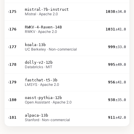
mistral-7b-instruct
›
175
1038
±34.0
Mistral · Apache 2.0
RWKV-4-Raven-14B
›
176
1031
±41.0
RWKV · Apache 2.0
koala-13b
›
177
999
±33.0
UC Berkeley · Non-commercial
dolly-v2-12b
›
178
995
±49.0
Databricks · MIT
fastchat-t5-3b
›
179
956
±41.0
LMSYS · Apache 2.0
oasst-pythia-12b
›
180
938
±35.0
Open Assistant · Apache 2.0
alpaca-13b
›
181
911
±42.0
Stanford · Non-commercial