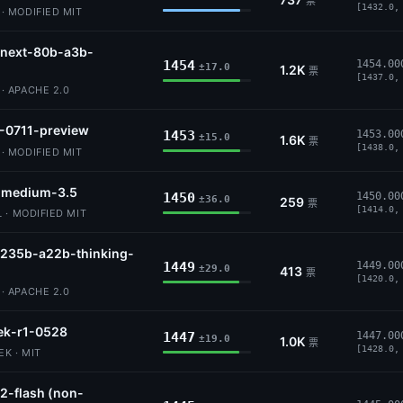
票
[1432.0,
 MODIFIED MIT
next-80b-a3b-
1454
1454.00
±17.0
1.2K
票
[1437.0,
 APACHE 2.0
-0711-preview
1453
1453.00
±15.0
1.6K
票
[1438.0,
 MODIFIED MIT
l-medium-3.5
1450
1450.00
±36.0
259
票
[1414.0,
 · MODIFIED MIT
235b-a22b-thinking-
1449
1449.00
±29.0
413
票
[1420.0,
 APACHE 2.0
ek-r1-0528
1447
1447.00
±19.0
1.0K
票
[1428.0,
K · MIT
2-flash (non-