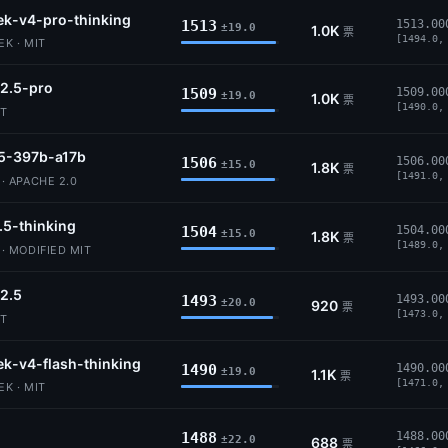
k-v4-pro-thinking
1513
1513.00
±19.0
1.0K
票
[1494.0,
K · MIT
2.5-pro
1509
1509.00
±19.0
1.0K
票
[1490.0,
IT
5-397b-a17b
1506
1506.00
±15.0
1.8K
票
[1491.0,
 APACHE 2.0
.5-thinking
1504
1504.00
±15.0
1.8K
票
[1489.0,
 MODIFIED MIT
2.5
1493
1493.00
±20.0
920
票
[1473.0,
IT
k-v4-flash-thinking
1490
1490.00
±19.0
1.1K
票
[1471.0,
K · MIT
1488
1488.00
±22.0
688
票