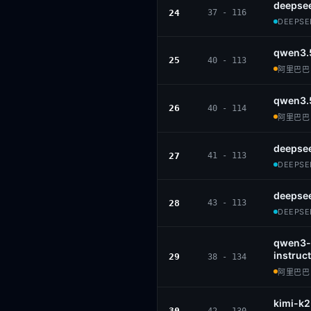
deepsee
24
37 - 116
DEEPSEE
qwen3.
25
40 - 113
阿里巴巴 ·
qwen3.
26
40 - 114
阿里巴巴 ·
deepsee
27
41 - 113
DEEPSEE
deepse
28
43 - 113
DEEPSEE
qwen3-
instruct
29
38 - 134
阿里巴巴 ·
kimi-k
30