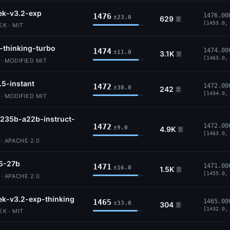
ek-v3.2-exp
1476
1476.00
±23.0
629
票
[1453.0,
K · MIT
-thinking-turbo
1474
1474.00
±11.0
3.1K
票
[1463.0,
 MODIFIED MIT
.5-instant
1472
1472.00
±38.0
242
票
[1434.0,
 MODIFIED MIT
235b-a22b-instruct-
1472
1472.00
±9.0
4.9K
票
[1463.0,
 APACHE 2.0
5-27b
1471
1471.00
±16.0
1.5K
票
[1455.0,
 APACHE 2.0
k-v3.2-exp-thinking
1465
1465.00
±33.0
304
票
[1432.0,
K · MIT