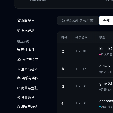
🏆 综合榜单
全部
😤 专家评测
排名
名次区间
模型
职业分类
kimi-k2
💻 软件 & IT
🥇
1 - 38
月之暗面 ·
✍️ 写作与文学
glm-5
🥈
🔬 生命与社科
1 - 47
智谱 ZAI 
🎭 娱乐与媒体
glm-5.1
🥉
1 - 56
📈 商业与金融
智谱 ZAI 
🧭 行业数学
deepse
4
1 - 56
⚖️ 法律与政务
DEEPSEE