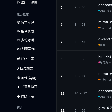
🩺 医疗与健康
deepsee
5
2 - 66
DEEPSEE
能力维度
mimo-v
🧭 数学推理
6
3 - 68
小米 · M
📝 指令遵循
qwen3.
💬 多轮对话
7
3 - 68
阿里巴巴 ·
✍️ 创意写作
kimi-k2
💻 代码生成
8
6 - 68
月之暗面 ·
🌶️ 困难模式
mimo-v
9
8 - 89
🧠 困难(英语)
小米 · M
📊 长词条询问
deepsee
10
10 - 92
🚫 排除平局
DEEPSEE
glm-4.7
语言
11
9 - 96