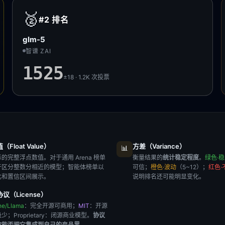
🥈
#2
排名
glm-5
智谱 ZAI
1525
±18 · 1.2K
次投票
Float Value）
方差（Variance）
📊
的完整浮点数值。对于通用 Arena 榜单
衡量结果的
统计稳定程度
。
绿色·
于区分整数分相近的模型；智能体榜单以
可信；
橙色·波动
（5~12）；
红色·
比和置信区间展示。
说明排名还可能明显变化。
议（License）
he/Llama
：完全开源可商用；
MIT
：开源
极少；
Proprietary
：闭源商业模型。
协议
你能否把它集成到自己的产品里
。