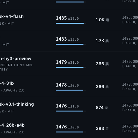
[1466.0,
· MIT
k-v4-flash
1485
1485.00
±19.0
1.0K
票
[1466.0,
K · MIT
6
1483
1483.00
±15.0
1.7K
票
[1468.0,
· MIT
n-hy3-preview
1479
1479.00
±31.0
366
票
ENCENT-HUNYUAN-
[1448.0,
NITY
4-31b
1478
1478.00
±30.0
366
票
[1448.0,
· APACHE 2.0
k-v3.1-thinking
1476
1476.00
±21.0
874
票
[1455.0,
K · MIT
4-26b-a4b
1476
1476.00
±30.0
383
票
[1446.0,
· APACHE 2.0