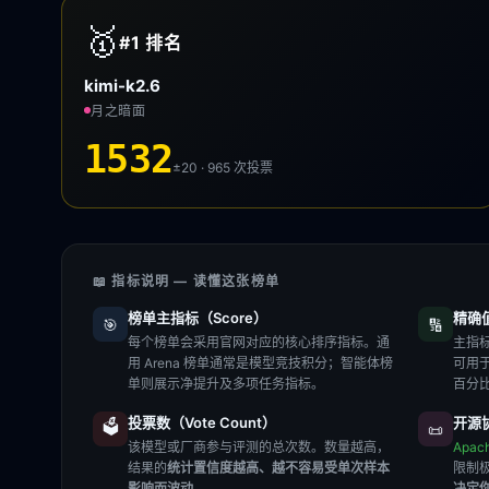
🥇
#1
排名
kimi-k2.6
月之暗面
1532
±20 · 965
次投票
📖 指标说明 — 读懂这张榜单
榜单主指标（Score）
精确值（
🎯
🔢
每个榜单会采用官网对应的核心排序指标。通
主指标
用 Arena 榜单通常是模型竞技积分；智能体榜
可用
单则展示净提升及多项任务指标。
百分
投票数（Vote Count）
开源协
🗳️
📜
该模型或厂商参与评测的总次数。数量越高，
Apac
结果的
统计置信度越高、越不容易受单次样本
限制
影响而波动
。
决定