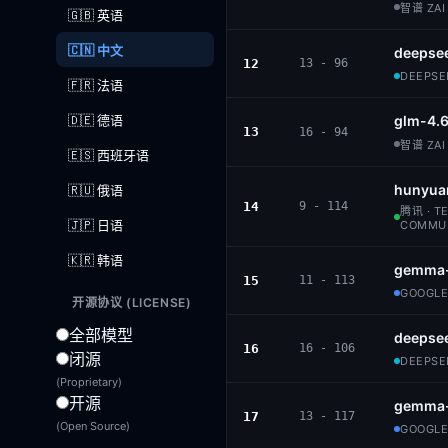
智谱 ZAI 
🇬🇧 英语
🇨🇳 中文
deepsee
12
13 - 96
DEEPSEE
🇫🇷 法语
🇩🇪 德语
glm-4.
13
16 - 94
智谱 ZAI 
🇪🇸 西班牙语
hunyua
🇷🇺 俄语
14
9 - 114
腾讯 · T
🇯🇵 日语
COMMU
🇰🇷 韩语
gemma-
15
11 - 113
GOOGLE 
开源协议 (LICENSE)
全部模型
deepsee
16
16 - 106
闭源
DEEPSEE
(Proprietary)
开源
gemma-
17
13 - 117
(Open Source)
GOOGLE 