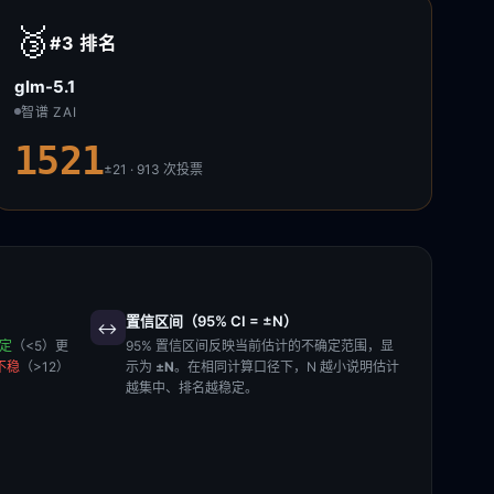
🥉
#3
排名
glm-5.1
智谱 ZAI
1521
±21 · 913
次投票
置信区间（95% CI = ±N）
↔️
稳定
（<5）更
95% 置信区间反映当前估计的不确定范围，显
不稳
（>12）
示为
±N
。在相同计算口径下，N 越小说明估计
越集中、排名越稳定。