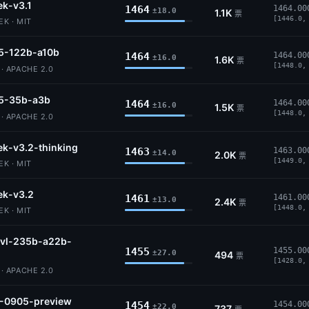
k-v3.1
1464
1464.00
±18.0
1.1K
票
[1446.0,
K · MIT
5-122b-a10b
1464
1464.00
±16.0
1.6K
票
[1448.0,
 APACHE 2.0
5-35b-a3b
1464
1464.00
±16.0
1.5K
票
[1448.0,
 APACHE 2.0
k-v3.2-thinking
1463
1463.00
±14.0
2.0K
票
[1449.0,
K · MIT
ek-v3.2
1461
1461.00
±13.0
2.4K
票
[1448.0,
K · MIT
vl-235b-a22b-
1455
1455.00
±27.0
494
票
[1428.0,
 APACHE 2.0
2-0905-preview
1454
1454.00
±22.0
737