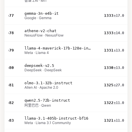
智谱 ZAI · MIT
gemma-3n-e4b-it
›
77
1333
±17.0
Google · Gemma
athene-v2-chat
›
78
1333
±14.0
NexusFlow · NexusFlow
llama-4-maverick-17b-128e-instruct
›
79
1331
±13.0
Meta · Llama 4
deepseek-v2.5
›
80
1330
±13.0
DeepSeek · DeepSeek
olmo-3.1-32b-instruct
›
81
1325
±27.0
Allen AI · Apache 2.0
qwen2.5-72b-instruct
›
82
1322
±11.0
阿里巴巴 · Qwen
llama-3.1-405b-instruct-bf16
›
83
1321
±11.0
Meta · Llama 3.1 Community