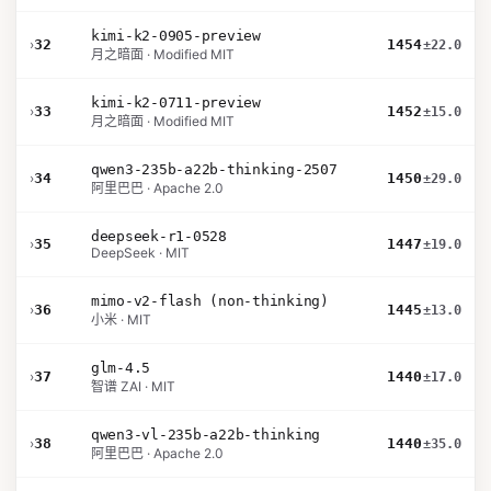
kimi-k2-0905-preview
›
32
1454
±22.0
月之暗面 · Modified MIT
kimi-k2-0711-preview
›
33
1452
±15.0
月之暗面 · Modified MIT
qwen3-235b-a22b-thinking-2507
›
34
1450
±29.0
阿里巴巴 · Apache 2.0
deepseek-r1-0528
›
35
1447
±19.0
DeepSeek · MIT
mimo-v2-flash (non-thinking)
›
36
1445
±13.0
小米 · MIT
glm-4.5
›
37
1440
±17.0
智谱 ZAI · MIT
qwen3-vl-235b-a22b-thinking
›
38
1440
±35.0
阿里巴巴 · Apache 2.0