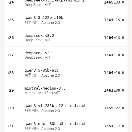
deepseek-v3.2-exp-thinking
›
24
1465
±33.0
DeepSeek · MIT
qwen3.5-122b-a10b
›
25
1464
±15.0
阿里巴巴 · Apache 2.0
deepseek-v3.2
›
26
1464
±13.0
DeepSeek · MIT
deepseek-v3.1
›
27
1464
±18.0
DeepSeek · MIT
qwen3.5-35b-a3b
›
28
1464
±16.0
阿里巴巴 · Apache 2.0
mistral-medium-3.5
›
29
1461
±30.0
Mistral · Modified MIT
qwen3-vl-235b-a22b-instruct
›
30
1455
±27.0
阿里巴巴 · Apache 2.0
qwen3-next-80b-a3b-instruct
›
31
1454
±17.0
阿里巴巴 · Apache 2.0