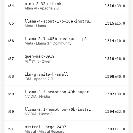
olmo-3-32b-think
›
84
1316
±39.0
Allen AI · Apache 2.0
llama-4-scout-17b-16e-instruct
›
85
1315
±15.0
Meta · Llama
llama-3.1-405b-instruct-fp8
›
86
1314
±10.0
Meta · Llama 3.1 Community
qwen-max-0919
›
87
1310
±16.0
阿里巴巴 · Qwen
ibm-granite-h-small
›
88
1308
±40.0
IBM · Apache 2.0
llama-3.3-nemotron-49b-super-v1
›
89
1307
±39.0
NVIDIA · Nvidia
llama-3.1-nemotron-70b-instruct
›
90
1304
±22.0
NVIDIA · Llama 3.1
mistral-large-2407
›
91
1303
±11.0
Mistral · Mistral Research