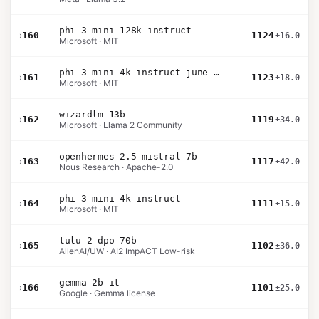
phi-3-mini-128k-instruct
›
160
1124
±16.0
Microsoft · MIT
phi-3-mini-4k-instruct-june-2024
›
161
1123
±18.0
Microsoft · MIT
wizardlm-13b
›
162
1119
±34.0
Microsoft · Llama 2 Community
openhermes-2.5-mistral-7b
›
163
1117
±42.0
Nous Research · Apache-2.0
phi-3-mini-4k-instruct
›
164
1111
±15.0
Microsoft · MIT
tulu-2-dpo-70b
›
165
1102
±36.0
AllenAI/UW · AI2 ImpACT Low-risk
gemma-2b-it
›
166
1101
±25.0
Google · Gemma license