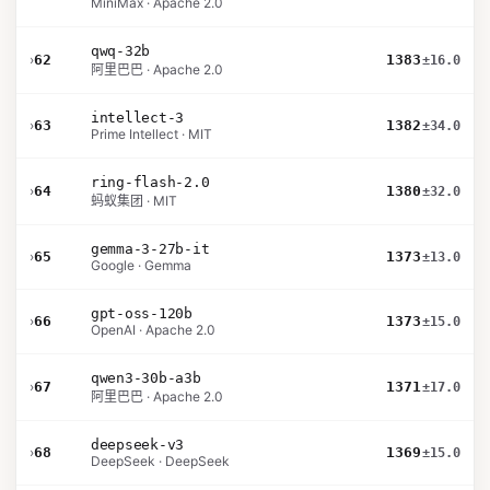
MiniMax · Apache 2.0
qwq-32b
›
62
1383
±16.0
阿里巴巴 · Apache 2.0
intellect-3
›
63
1382
±34.0
Prime Intellect · MIT
ring-flash-2.0
›
64
1380
±32.0
蚂蚁集团 · MIT
gemma-3-27b-it
›
65
1373
±13.0
Google · Gemma
gpt-oss-120b
›
66
1373
±15.0
OpenAI · Apache 2.0
qwen3-30b-a3b
›
67
1371
±17.0
阿里巴巴 · Apache 2.0
deepseek-v3
›
68
1369
±15.0
DeepSeek · DeepSeek