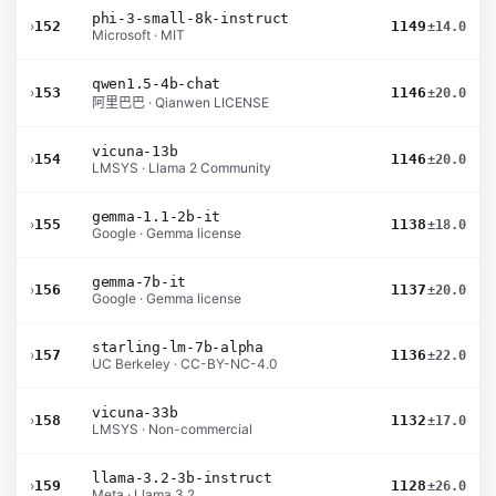
phi-3-small-8k-instruct
›
152
1149
±14.0
Microsoft · MIT
qwen1.5-4b-chat
›
153
1146
±20.0
阿里巴巴 · Qianwen LICENSE
vicuna-13b
›
154
1146
±20.0
LMSYS · Llama 2 Community
gemma-1.1-2b-it
›
155
1138
±18.0
Google · Gemma license
gemma-7b-it
›
156
1137
±20.0
Google · Gemma license
starling-lm-7b-alpha
›
157
1136
±22.0
UC Berkeley · CC-BY-NC-4.0
vicuna-33b
›
158
1132
±17.0
LMSYS · Non-commercial
llama-3.2-3b-instruct
›
159
1128
±26.0
Meta · Llama 3.2