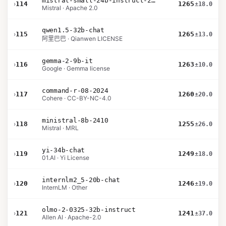
mistral-small-24b-instruct-2501
›
114
1265
±18.0
Mistral · Apache 2.0
qwen1.5-32b-chat
›
115
1265
±13.0
阿里巴巴 · Qianwen LICENSE
gemma-2-9b-it
›
116
1263
±10.0
Google · Gemma license
command-r-08-2024
›
117
1260
±20.0
Cohere · CC-BY-NC-4.0
ministral-8b-2410
›
118
1255
±26.0
Mistral · MRL
yi-34b-chat
›
119
1249
±18.0
01.AI · Yi License
internlm2_5-20b-chat
›
120
1246
±19.0
InternLM · Other
olmo-2-0325-32b-instruct
›
121
1241
±37.0
Allen AI · Apache-2.0