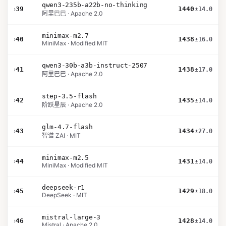
qwen3-235b-a22b-no-thinking
›
39
1440
±14.0
阿里巴巴 · Apache 2.0
minimax-m2.7
›
40
1438
±16.0
MiniMax · Modified MIT
qwen3-30b-a3b-instruct-2507
›
41
1438
±17.0
阿里巴巴 · Apache 2.0
step-3.5-flash
›
42
1435
±14.0
阶跃星辰 · Apache 2.0
glm-4.7-flash
›
43
1434
±27.0
智谱 ZAI · MIT
minimax-m2.5
›
44
1431
±14.0
MiniMax · Modified MIT
deepseek-r1
›
45
1429
±18.0
DeepSeek · MIT
mistral-large-3
›
46
1428
±14.0
Mistral · Apache 2.0