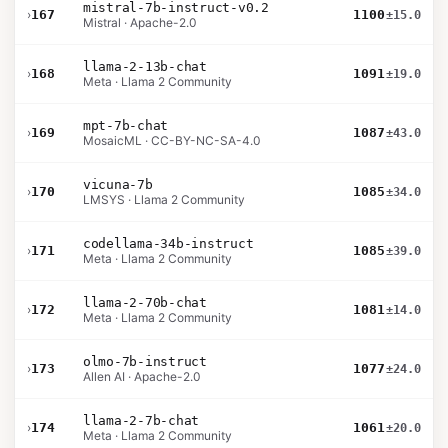
mistral-7b-instruct-v0.2
›
167
1100
±15.0
Mistral · Apache-2.0
llama-2-13b-chat
›
168
1091
±19.0
Meta · Llama 2 Community
mpt-7b-chat
›
169
1087
±43.0
MosaicML · CC-BY-NC-SA-4.0
vicuna-7b
›
170
1085
±34.0
LMSYS · Llama 2 Community
codellama-34b-instruct
›
171
1085
±39.0
Meta · Llama 2 Community
llama-2-70b-chat
›
172
1081
±14.0
Meta · Llama 2 Community
olmo-7b-instruct
›
173
1077
±24.0
Allen AI · Apache-2.0
llama-2-7b-chat
›
174
1061
±20.0
Meta · Llama 2 Community