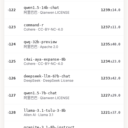
qwen1.5-14b-chat
›
122
1239
±14.0
阿里巴巴 · Qianwen LICENSE
command-r
›
123
1237
±11.0
Cohere · CC-BY-NC-4.0
qwq-32b-preview
›
124
1235
±40.0
阿里巴巴 · Apache 2.0
c4ai-aya-expanse-8b
›
125
1234
±23.0
Cohere · CC-BY-NC-4.0
deepseek-llm-67b-chat
›
126
1233
±42.0
DeepSeek · DeepSeek License
qwen1.5-7b-chat
›
127
1227
±29.0
阿里巴巴 · Qianwen LICENSE
llama-3.1-tulu-3-8b
›
128
1221
±37.0
Allen AI · Llama 3.1
granite-3.1-8b-instruct