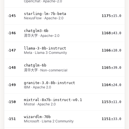
OpenChat · Apache-2.0
starling-lm-7b-beta
›
145
1175
±15.0
NexusFlow · Apache-2.0
chatglm3-6b
›
146
1168
±43.0
清华大学 · Apache-2.0
llama-3-8b-instruct
›
147
1166
±10.0
Meta · Llama 3 Community
chatglm-6b
›
148
1165
±39.0
清华大学 · Non-commercial
granite-3.0-8b-instruct
›
149
1164
±24.0
IBM · Apache 2.0
mixtral-8x7b-instruct-v0.1
›
150
1153
±11.0
Mistral · Apache 2.0
wizardlm-70b
›
151
1151
±33.0
Microsoft · Llama 2 Community