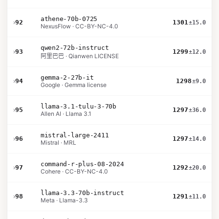
athene-70b-0725
›
92
1301
±15.0
NexusFlow · CC-BY-NC-4.0
qwen2-72b-instruct
›
93
1299
±12.0
阿里巴巴 · Qianwen LICENSE
gemma-2-27b-it
›
94
1298
±9.0
Google · Gemma license
llama-3.1-tulu-3-70b
›
95
1297
±36.0
Allen AI · Llama 3.1
mistral-large-2411
›
96
1297
±14.0
Mistral · MRL
command-r-plus-08-2024
›
97
1292
±20.0
Cohere · CC-BY-NC-4.0
llama-3.3-70b-instruct
›
98
1291
±11.0
Meta · Llama-3.3