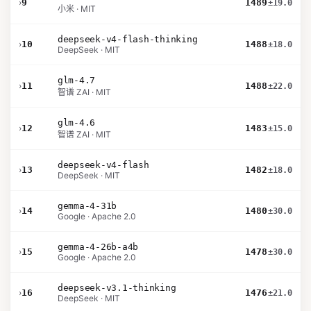
›
9
1489
±19.0
小米 · MIT
deepseek-v4-flash-thinking
›
10
1488
±18.0
DeepSeek · MIT
glm-4.7
›
11
1488
±22.0
智谱 ZAI · MIT
glm-4.6
›
12
1483
±15.0
智谱 ZAI · MIT
deepseek-v4-flash
›
13
1482
±18.0
DeepSeek · MIT
gemma-4-31b
›
14
1480
±30.0
Google · Apache 2.0
gemma-4-26b-a4b
›
15
1478
±30.0
Google · Apache 2.0
deepseek-v3.1-thinking
›
16
1476
±21.0
DeepSeek · MIT