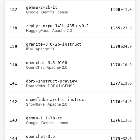
gemma-2-2b-it
›
137
1198
±11.0
Google · Gemma license
zephyr-orpo-141b-A35b-v0.1
›
138
1185
±23.0
HuggingFace · Apache 2.0
granite-3.0-2b-instruct
›
139
1179
±24.0
IBM · Apache 2.0
openchat-3.5-0106
›
140
1178
±18.0
OpenChat · Apache-2.0
dbrx-instruct-preview
›
141
1177
±13.0
Databricks · DBRX LICENSE
snowflake-arctic-instruct
›
142
1176
±14.0
Snowflake · Apache 2.0
gemma-1.1-7b-it
›
143
1176
±13.0
Google · Gemma license
openchat-3.5
›
144
1175
±32.0