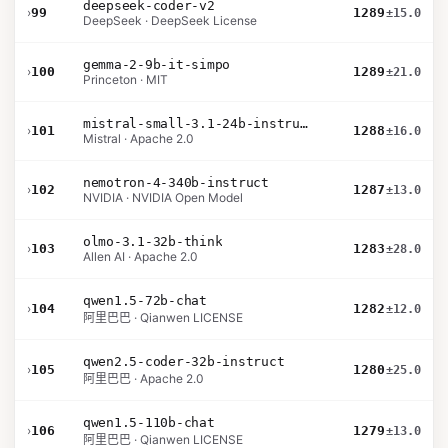
deepseek-coder-v2
›
99
1289
±15.0
DeepSeek · DeepSeek License
gemma-2-9b-it-simpo
›
100
1289
±21.0
Princeton · MIT
mistral-small-3.1-24b-instruct-2503
›
101
1288
±16.0
Mistral · Apache 2.0
nemotron-4-340b-instruct
›
102
1287
±13.0
NVIDIA · NVIDIA Open Model
olmo-3.1-32b-think
›
103
1283
±28.0
Allen AI · Apache 2.0
qwen1.5-72b-chat
›
104
1282
±12.0
阿里巴巴 · Qianwen LICENSE
qwen2.5-coder-32b-instruct
›
105
1280
±25.0
阿里巴巴 · Apache 2.0
qwen1.5-110b-chat
›
106
1279
±13.0
阿里巴巴 · Qianwen LICENSE