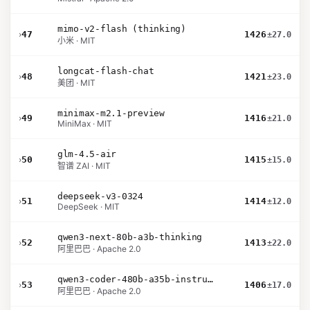
mimo-v2-flash (thinking)
›
47
1426
±27.0
小米 · MIT
longcat-flash-chat
›
48
1421
±23.0
美团 · MIT
minimax-m2.1-preview
›
49
1416
±21.0
MiniMax · MIT
glm-4.5-air
›
50
1415
±15.0
智谱 ZAI · MIT
deepseek-v3-0324
›
51
1414
±12.0
DeepSeek · MIT
qwen3-next-80b-a3b-thinking
›
52
1413
±22.0
阿里巴巴 · Apache 2.0
qwen3-coder-480b-a35b-instruct
›
53
1406
±17.0
阿里巴巴 · Apache 2.0