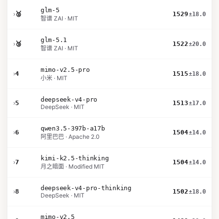
glm-5
›
🥈
1529
±18.0
智谱 ZAI · MIT
glm-5.1
›
🥉
1522
±20.0
智谱 ZAI · MIT
mimo-v2.5-pro
›
4
1515
±18.0
小米 · MIT
deepseek-v4-pro
›
5
1513
±17.0
DeepSeek · MIT
qwen3.5-397b-a17b
›
6
1504
±14.0
阿里巴巴 · Apache 2.0
kimi-k2.5-thinking
›
7
1504
±14.0
月之暗面 · Modified MIT
deepseek-v4-pro-thinking
›
8
1502
±18.0
DeepSeek · MIT
mimo-v2.5