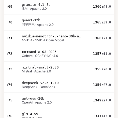
granite-4.1-8b
›
69
1366
±48.0
IBM · Apache 2.0
qwen3-32b
›
70
1365
±39.0
阿里巴巴 · Apache 2.0
nvidia-nemotron-3-nano-30b-a3b-bf16
›
71
1360
±21.0
NVIDIA · NVIDIA Open Model
command-a-03-2025
›
72
1357
±11.0
Cohere · CC-BY-NC-4.0
mistral-small-2506
›
73
1355
±20.0
Mistral · Apache 2.0
deepseek-v2.5-1210
›
74
1354
±27.0
DeepSeek · DeepSeek
gpt-oss-20b
›
75
1349
±27.0
OpenAI · Apache 2.0
glm-4.5v
›
76
1347
±42.0