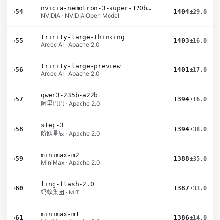
nvidia-nemotron-3-super-120b-a12b
›
54
1404
±29.0
NVIDIA · NVIDIA Open Model
trinity-large-thinking
›
55
1403
±16.0
Arcee AI · Apache 2.0
trinity-large-preview
›
56
1401
±17.0
Arcee AI · Apache 2.0
qwen3-235b-a22b
›
57
1394
±16.0
阿里巴巴 · Apache 2.0
step-3
›
58
1394
±38.0
阶跃星辰 · Apache 2.0
minimax-m2
›
59
1388
±35.0
MiniMax · Apache 2.0
ling-flash-2.0
›
60
1387
±33.0
蚂蚁集团 · MIT
minimax-m1
›
61
1386
±14.0