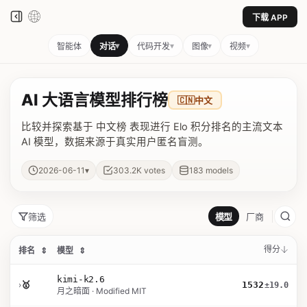
下载 APP
▾
▾
▾
▾
智能体
对话
代码开发
图像
视频
AI 大语言模型排行榜
🇨🇳
中文
比较并探索基于 中文榜 表现进行 Elo 积分排名的主流文本
AI 模型，数据来源于真实用户匿名盲测。
▾
2026-06-11
303.2K
votes
183
models
筛选
模型
厂商
得分
排名
⇕
模型
⇕
kimi-k2.6
›
🥇
1532
±19.0
月之暗面 · Modified MIT