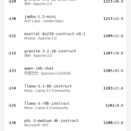
›
129
1217
±40.0
IBM · Apache 2.0
jamba-1.5-mini
›
130
1217
±22.0
AI21 Labs · Jamba Open
mixtral-8x22b-instruct-v0.1
›
131
1209
±11.0
Mistral · Apache 2.0
granite-3.1-2b-instruct
›
132
1207
±39.0
IBM · Apache 2.0
qwen-14b-chat
›
133
1205
±43.0
阿里巴巴 · Qianwen LICENSE
llama-3.1-8b-instruct
›
134
1203
±11.0
Meta · Llama 3.1 Community
llama-3-70b-instruct
›
135
1201
±9.0
Meta · Llama 3 Community
phi-3-medium-4k-instruct
›
136
1200
±13.0
Microsoft · MIT