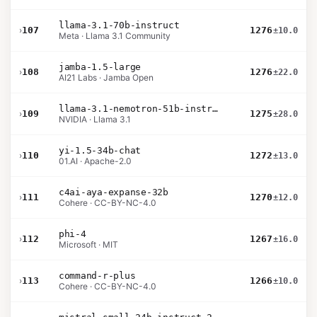
llama-3.1-70b-instruct
›
107
1276
±10.0
Meta · Llama 3.1 Community
jamba-1.5-large
›
108
1276
±22.0
AI21 Labs · Jamba Open
llama-3.1-nemotron-51b-instruct
›
109
1275
±28.0
NVIDIA · Llama 3.1
yi-1.5-34b-chat
›
110
1272
±13.0
01.AI · Apache-2.0
c4ai-aya-expanse-32b
›
111
1270
±12.0
Cohere · CC-BY-NC-4.0
phi-4
›
112
1267
±16.0
Microsoft · MIT
command-r-plus
›
113
1266
±10.0
Cohere · CC-BY-NC-4.0