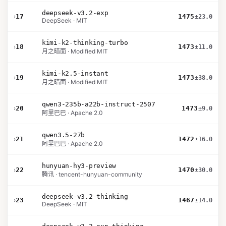
deepseek-v3.2-exp
›
17
1475
±23.0
DeepSeek · MIT
kimi-k2-thinking-turbo
›
18
1473
±11.0
月之暗面 · Modified MIT
kimi-k2.5-instant
›
19
1473
±38.0
月之暗面 · Modified MIT
qwen3-235b-a22b-instruct-2507
›
20
1473
±9.0
阿里巴巴 · Apache 2.0
qwen3.5-27b
›
21
1472
±16.0
阿里巴巴 · Apache 2.0
hunyuan-hy3-preview
›
22
1470
±30.0
腾讯 · tencent-hunyuan-community
deepseek-v3.2-thinking
›
23
1467
±14.0
DeepSeek · MIT