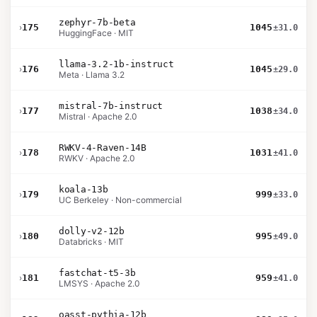
zephyr-7b-beta
›
175
1045
±31.0
HuggingFace · MIT
llama-3.2-1b-instruct
›
176
1045
±29.0
Meta · Llama 3.2
mistral-7b-instruct
›
177
1038
±34.0
Mistral · Apache 2.0
RWKV-4-Raven-14B
›
178
1031
±41.0
RWKV · Apache 2.0
koala-13b
›
179
999
±33.0
UC Berkeley · Non-commercial
dolly-v2-12b
›
180
995
±49.0
Databricks · MIT
fastchat-t5-3b
›
181
959
±41.0
LMSYS · Apache 2.0
oasst-pythia-12b