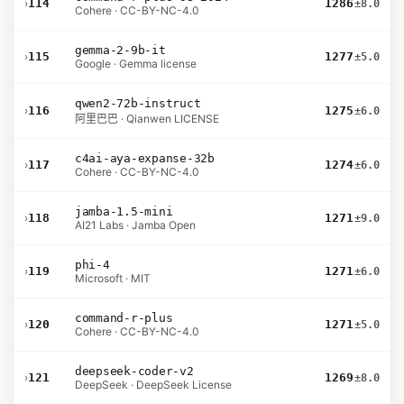
›
114
1286
±8.0
Cohere · CC-BY-NC-4.0
gemma-2-9b-it
›
115
1277
±5.0
Google · Gemma license
qwen2-72b-instruct
›
116
1275
±6.0
阿里巴巴 · Qianwen LICENSE
c4ai-aya-expanse-32b
›
117
1274
±6.0
Cohere · CC-BY-NC-4.0
jamba-1.5-mini
›
118
1271
±9.0
AI21 Labs · Jamba Open
phi-4
›
119
1271
±6.0
Microsoft · MIT
command-r-plus
›
120
1271
±5.0
Cohere · CC-BY-NC-4.0
deepseek-coder-v2
›
121
1269
±8.0
DeepSeek · DeepSeek License