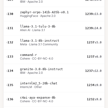
IBM · Apache 2.0
zephyr-orpo-141b-A35b-v0.1
›
130
1239
±13.0
HuggingFace · Apache 2.0
llama-3.1-tulu-3-8b
›
131
1239
±14.0
Allen AI · Llama 3.1
llama-3.1-8b-instruct
›
132
1237
±5.0
Meta · Llama 3.1 Community
command-r
›
133
1237
±6.0
Cohere · CC-BY-NC-4.0
granite-3.0-8b-instruct
›
134
1237
±12.0
IBM · Apache 2.0
internlm2_5-20b-chat
›
135
1234
±9.0
InternLM · Other
c4ai-aya-expanse-8b
›
136
1232
±9.0
Cohere · CC-BY-NC-4.0