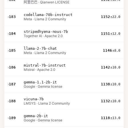
阿里巴巴 · Qianwen LICENSE
codellama-70b-instruct
›
183
1152
±22.0
Meta · Llama 2 Community
stripedhyena-nous-7b
›
184
1151
±12.0
Together AI · Apache 2.0
llama-2-7b-chat
›
185
1146
±8.0
Meta · Llama 2 Community
mistral-7b-instruct
›
186
1142
±10.0
Mistral · Apache 2.0
gemma-1.1-2b-it
›
187
1138
±10.0
Google · Gemma license
vicuna-7b
›
188
1132
±10.0
LMSYS · Llama 2 Community
gemma-2b-it
›
189
1118
±13.0
Google · Gemma license