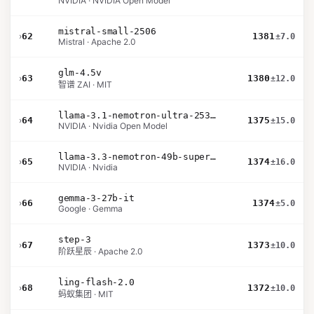
NVIDIA · NVIDIA Open Model
mistral-small-2506
›
62
1381
±7.0
Mistral · Apache 2.0
glm-4.5v
›
63
1380
±12.0
智谱 ZAI · MIT
llama-3.1-nemotron-ultra-253b-v1
›
64
1375
±15.0
NVIDIA · Nvidia Open Model
llama-3.3-nemotron-49b-super-v1
›
65
1374
±16.0
NVIDIA · Nvidia
gemma-3-27b-it
›
66
1374
±5.0
Google · Gemma
step-3
›
67
1373
±10.0
阶跃星辰 · Apache 2.0
ling-flash-2.0
›
68
1372
±10.0
蚂蚁集团 · MIT