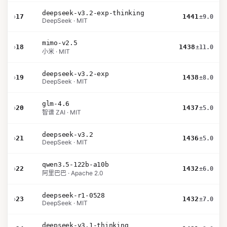
deepseek-v3.2-exp-thinking
›
17
1441
±9.0
DeepSeek · MIT
mimo-v2.5
›
18
1438
±11.0
小米 · MIT
deepseek-v3.2-exp
›
19
1438
±8.0
DeepSeek · MIT
glm-4.6
›
20
1437
±5.0
智谱 ZAI · MIT
deepseek-v3.2
›
21
1436
±5.0
DeepSeek · MIT
qwen3.5-122b-a10b
›
22
1432
±6.0
阿里巴巴 · Apache 2.0
deepseek-r1-0528
›
23
1432
±7.0
DeepSeek · MIT
deepseek-v3.1-thinking