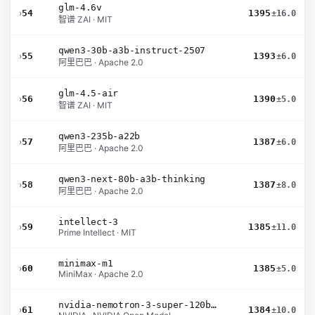
glm-4.6v
›
54
1395
±16.0
智谱 ZAI · MIT
qwen3-30b-a3b-instruct-2507
›
55
1393
±6.0
阿里巴巴 · Apache 2.0
glm-4.5-air
›
56
1390
±5.0
智谱 ZAI · MIT
qwen3-235b-a22b
›
57
1387
±6.0
阿里巴巴 · Apache 2.0
qwen3-next-80b-a3b-thinking
›
58
1387
±8.0
阿里巴巴 · Apache 2.0
intellect-3
›
59
1385
±11.0
Prime Intellect · MIT
minimax-m1
›
60
1385
±5.0
MiniMax · Apache 2.0
nvidia-nemotron-3-super-120b-a12b
›
61
1384
±10.0