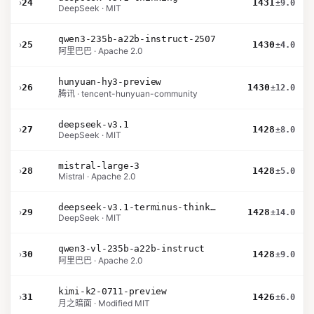
›
24
1431
±9.0
DeepSeek · MIT
qwen3-235b-a22b-instruct-2507
›
25
1430
±4.0
阿里巴巴 · Apache 2.0
hunyuan-hy3-preview
›
26
1430
±12.0
腾讯 · tencent-hunyuan-community
deepseek-v3.1
›
27
1428
±8.0
DeepSeek · MIT
mistral-large-3
›
28
1428
±5.0
Mistral · Apache 2.0
deepseek-v3.1-terminus-thinking
›
29
1428
±14.0
DeepSeek · MIT
qwen3-vl-235b-a22b-instruct
›
30
1428
±9.0
阿里巴巴 · Apache 2.0
kimi-k2-0711-preview
›
31
1426
±6.0
月之暗面 · Modified MIT