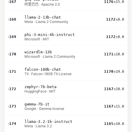
›
167
1176
±15.0
阿里巴巴 · Apache 2.0
llama-2-13b-chat
›
168
1172
±8.0
Meta · Llama 2 Community
phi-3-mini-4k-instruct
›
169
1172
±8.0
Microsoft · MIT
wizardlm-13b
›
170
1171
±10.0
Microsoft · Llama 2 Community
falcon-180b-chat
›
171
1170
±19.0
TII · Falcon-180B TII License
zephyr-7b-beta
›
172
1167
±10.0
HuggingFace · MIT
gemma-7b-it
›
173
1167
±11.0
Google · Gemma license
llama-3.2-1b-instruct
›
174
1165
±10.0
Meta · Llama 3.2