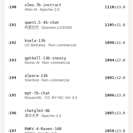
olmo-7b-instruct
›
190
1110
±13.0
Allen AI · Apache-2.0
qwen1.5-4b-chat
›
191
1105
±11.0
阿里巴巴 · Qianwen LICENSE
koala-13b
›
192
1098
±11.0
UC Berkeley · Non-commercial
gpt4all-13b-snoozy
›
193
1094
±17.0
Nomic AI · Non-commercial
alpaca-13b
›
194
1091
±12.0
Stanford · Non-commercial
mpt-7b-chat
›
195
1086
±13.0
MosaicML · CC-BY-NC-SA-4.0
chatglm3-6b
›
196
1085
±13.0
清华大学 · Apache-2.0
RWKV-4-Raven-14B
›
197
1058
±13.0