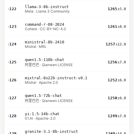
llama-3-8b-instruct
›
122
1265
±5.0
Meta · Llama 3 Community
command-r-08-2024
›
123
1261
±8.0
Cohere · CC-BY-NC-4.0
ministral-8b-2410
›
124
1257
±12.0
Mistral · MRL
qwen1.5-110b-chat
›
125
1256
±7.0
阿里巴巴 · Qianwen LICENSE
mixtral-8x22b-instruct-v0.1
›
126
1252
±6.0
Mistral · Apache 2.0
qwen1.5-72b-chat
›
127
1250
±6.0
阿里巴巴 · Qianwen LICENSE
yi-1.5-34b-chat
›
128
1249
±7.0
01.AI · Apache-2.0
granite-3.1-8b-instruct
›
129
1248
±14.0