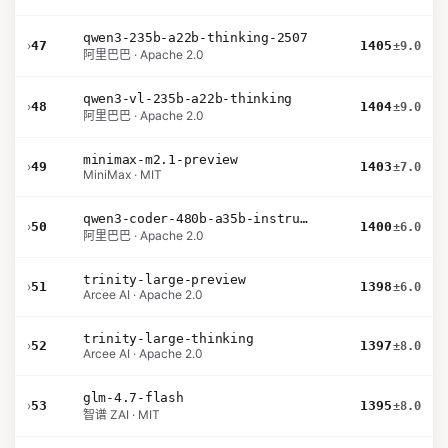
qwen3-235b-a22b-thinking-2507
›
47
1405
±9.0
阿里巴巴 · Apache 2.0
qwen3-vl-235b-a22b-thinking
›
48
1404
±9.0
阿里巴巴 · Apache 2.0
minimax-m2.1-preview
›
49
1403
±7.0
MiniMax · MIT
qwen3-coder-480b-a35b-instruct
›
50
1400
±6.0
阿里巴巴 · Apache 2.0
trinity-large-preview
›
51
1398
±6.0
Arcee AI · Apache 2.0
trinity-large-thinking
›
52
1397
±8.0
Arcee AI · Apache 2.0
glm-4.7-flash
›
53
1395
±8.0
智谱 ZAI · MIT