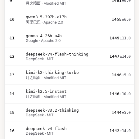
›
9
1461
±6.0
月之暗面 · Modified MIT
qwen3.5-397b-a17b
›
10
1455
±6.0
阿里巴巴 · Apache 2.0
gemma-4-26b-a4b
›
11
1449
±11.0
Google · Apache 2.0
deepseek-v4-flash-thinking
›
12
1447
±14.0
DeepSeek · MIT
kimi-k2-thinking-turbo
›
13
1446
±5.0
月之暗面 · Modified MIT
kimi-k2.5-instant
›
14
1446
±10.0
月之暗面 · Modified MIT
deepseek-v3.2-thinking
›
15
1444
±5.0
DeepSeek · MIT
deepseek-v4-flash
›
16
1442
±14.0
DeepSeek · MIT