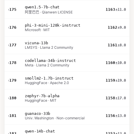
qwen1.5-7b-chat
›
175
1163
±11.0
阿里巴巴 · Qianwen LICENSE
phi-3-mini-128k-instruct
›
176
1162
±9.0
Microsoft · MIT
vicuna-13b
›
177
1161
±8.0
LMSYS · Llama 2 Community
codellama-34b-instruct
›
178
1160
±10.0
Meta · Llama 2 Community
smollm2-1.7b-instruct
›
179
1159
±19.0
HuggingFace · Apache 2.0
zephyr-7b-alpha
›
180
1158
±17.0
HuggingFace · MIT
guanaco-33b
›
181
1156
±13.0
Univ. Washington · Non-commercial
qwen-14b-chat
›
182
1152
±12.0