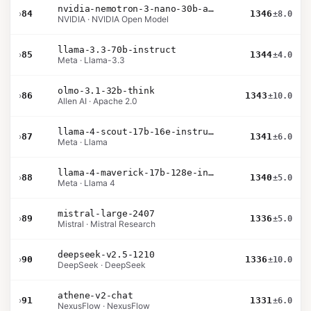
nvidia-nemotron-3-nano-30b-a3b-bf16
›
84
1346
±8.0
NVIDIA · NVIDIA Open Model
llama-3.3-70b-instruct
›
85
1344
±4.0
Meta · Llama-3.3
olmo-3.1-32b-think
›
86
1343
±10.0
Allen AI · Apache 2.0
llama-4-scout-17b-16e-instruct
›
87
1341
±6.0
Meta · Llama
llama-4-maverick-17b-128e-instruct
›
88
1340
±5.0
Meta · Llama 4
mistral-large-2407
›
89
1336
±5.0
Mistral · Mistral Research
deepseek-v2.5-1210
›
90
1336
±10.0
DeepSeek · DeepSeek
athene-v2-chat
›
91
1331
±6.0
NexusFlow · NexusFlow