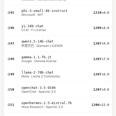
phi-3-small-8k-instruct
›
145
1210
±8.0
Microsoft · MIT
yi-34b-chat
›
146
1209
±8.0
01.AI · Yi License
qwen1.5-14b-chat
›
147
1207
±9.0
阿里巴巴 · Qianwen LICENSE
gemma-1.1-7b-it
›
148
1207
±7.0
Google · Gemma license
llama-2-70b-chat
›
149
1207
±6.0
Meta · Llama 2 Community
openchat-3.5-0106
›
150
1207
±9.0
OpenChat · Apache-2.0
openhermes-2.5-mistral-7b
›
151
1206
±12.0
Nous Research · Apache-2.0