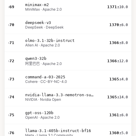
minimax-m2
›
69
1371
±10.0
MiniMax · Apache 2.0
deepseek-v3
›
70
1370
±6.0
DeepSeek · DeepSeek
olmo-3.1-32b-instruct
›
71
1366
±8.0
Allen AI · Apache 2.0
qwen3-32b
›
72
1366
±12.0
阿里巴巴 · Apache 2.0
command-a-03-2025
›
73
1365
±4.0
Cohere · CC-BY-NC-4.0
nvidia-llama-3.3-nemotron-super-49b-v1.5
›
74
1365
±14.0
NVIDIA · Nvidia Open
gpt-oss-120b
›
75
1361
±6.0
OpenAI · Apache 2.0
llama-3.1-405b-instruct-bf16
›
76
1360
±5.0
Meta · Llama 3.1 Community