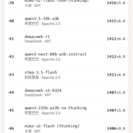
mimo-v2-flash (non-thinking)
›
39
1416
±5.0
小米 · MIT
qwen3.5-35b-a3b
›
40
1415
±6.0
阿里巴巴 · Apache 2.0
deepseek-r1
›
41
1412
±6.0
DeepSeek · MIT
qwen3-next-80b-a3b-instruct
›
42
1412
±6.0
阿里巴巴 · Apache 2.0
step-3.5-flash
›
43
1411
±6.0
阶跃星辰 · Apache 2.0
deepseek-v3-0324
›
44
1407
±5.0
DeepSeek · MIT
qwen3-235b-a22b-no-thinking
›
45
1407
±5.0
阿里巴巴 · Apache 2.0
mimo-v2-flash (thinking)
›
46
1406
±9.0
小米 · MIT