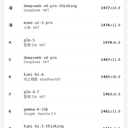
deepseek-v4-pro-thinking
›
🥈
1477
±14.0
DeepSeek · MIT
mimo-v2.5-pro
›
🥉
1476
±11.0
小米 · MIT
glm-5
›
4
1470
±6.0
智谱 ZAI · MIT
deepseek-v4-pro
›
5
1467
±13.0
DeepSeek · MIT
kimi-k2.6
›
6
1465
±10.0
月之暗面 · Modified MIT
glm-4.7
›
7
1463
±8.0
智谱 ZAI · MIT
gemma-4-31b
›
8
1461
±11.0
Google · Apache 2.0
kimi-k2.5-thinking