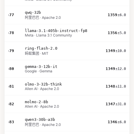
qwq-32b
›
77
1359
±6.0
阿里巴巴 · Apache 2.0
llama-3.1-405b-instruct-fp8
›
78
1356
±5.0
Meta · Llama 3.1 Community
ring-flash-2.0
›
79
1349
±10.0
蚂蚁集团 · MIT
gemma-3-12b-it
›
80
1349
±12.0
Google · Gemma
olmo-3-32b-think
›
81
1348
±11.0
Allen AI · Apache 2.0
molmo-2-8b
›
82
1347
±31.0
Allen AI · Apache 2.0
qwen3-30b-a3b
›
83
1346
±6.0
阿里巴巴 · Apache 2.0