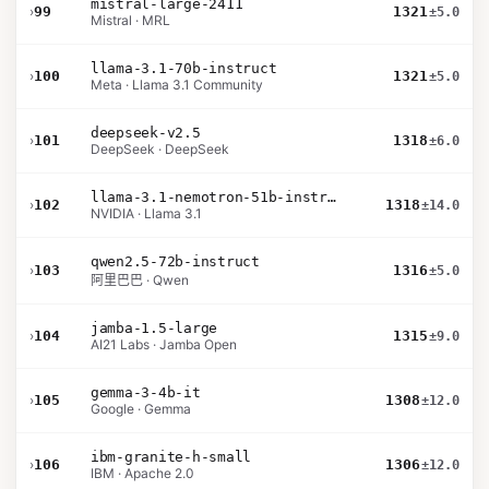
mistral-large-2411
›
99
1321
±5.0
Mistral · MRL
llama-3.1-70b-instruct
›
100
1321
±5.0
Meta · Llama 3.1 Community
deepseek-v2.5
›
101
1318
±6.0
DeepSeek · DeepSeek
llama-3.1-nemotron-51b-instruct
›
102
1318
±14.0
NVIDIA · Llama 3.1
qwen2.5-72b-instruct
›
103
1316
±5.0
阿里巴巴 · Qwen
jamba-1.5-large
›
104
1315
±9.0
AI21 Labs · Jamba Open
gemma-3-4b-it
›
105
1308
±12.0
Google · Gemma
ibm-granite-h-small
›
106
1306
±12.0
IBM · Apache 2.0