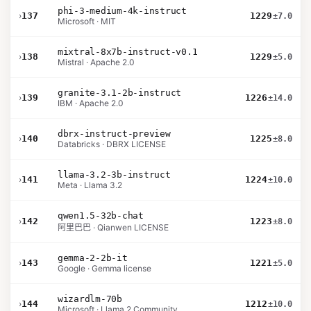
phi-3-medium-4k-instruct
›
137
1229
±7.0
Microsoft · MIT
mixtral-8x7b-instruct-v0.1
›
138
1229
±5.0
Mistral · Apache 2.0
granite-3.1-2b-instruct
›
139
1226
±14.0
IBM · Apache 2.0
dbrx-instruct-preview
›
140
1225
±8.0
Databricks · DBRX LICENSE
llama-3.2-3b-instruct
›
141
1224
±10.0
Meta · Llama 3.2
qwen1.5-32b-chat
›
142
1223
±8.0
阿里巴巴 · Qianwen LICENSE
gemma-2-2b-it
›
143
1221
±5.0
Google · Gemma license
wizardlm-70b
›
144
1212
±10.0
Microsoft · Llama 2 Community