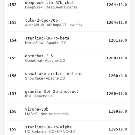
deepseek-llm-67b-chat
›
152
1204
±13.0
DeepSeek · DeepSeek License
tulu-2-dpo-70b
›
153
1204
±11.0
AllenAI/UW · AI2 ImpACT Low-risk
starling-lm-7b-beta
›
154
1201
±9.0
NexusFlow · Apache-2.0
openchat-3.5
›
155
1200
±11.0
OpenChat · Apache-2.0
snowflake-arctic-instruct
›
156
1200
±8.0
Snowflake · Apache 2.0
granite-3.0-2b-instruct
›
157
1200
±11.0
IBM · Apache 2.0
vicuna-33b
›
158
1199
±7.0
LMSYS · Non-commercial
starling-lm-7b-alpha
›
159
1195
±9.0
UC Berkeley · CC-BY-NC-4.0