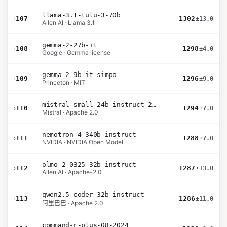
llama-3.1-tulu-3-70b
›
107
1302
±13.0
Allen AI · Llama 3.1
gemma-2-27b-it
›
108
1298
±4.0
Google · Gemma license
gemma-2-9b-it-simpo
›
109
1296
±9.0
Princeton · MIT
mistral-small-24b-instruct-2501
›
110
1294
±7.0
Mistral · Apache 2.0
nemotron-4-340b-instruct
›
111
1288
±7.0
NVIDIA · NVIDIA Open Model
olmo-2-0325-32b-instruct
›
112
1287
±13.0
Allen AI · Apache-2.0
qwen2.5-coder-32b-instruct
›
113
1286
±11.0
阿里巴巴 · Apache 2.0
command-r-plus-08-2024