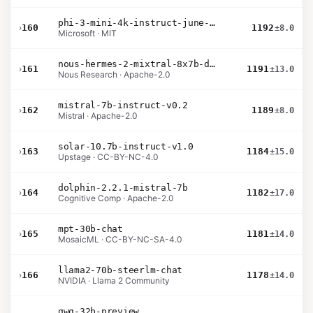
phi-3-mini-4k-instruct-june-2024
›
160
1192
±8.0
Microsoft · MIT
nous-hermes-2-mixtral-8x7b-dpo
›
161
1191
±13.0
Nous Research · Apache-2.0
mistral-7b-instruct-v0.2
›
162
1189
±8.0
Mistral · Apache-2.0
solar-10.7b-instruct-v1.0
›
163
1184
±15.0
Upstage · CC-BY-NC-4.0
dolphin-2.2.1-mistral-7b
›
164
1182
±17.0
Cognitive Comp · Apache-2.0
mpt-30b-chat
›
165
1181
±14.0
MosaicML · CC-BY-NC-SA-4.0
llama2-70b-steerlm-chat
›
166
1178
±14.0
NVIDIA · Llama 2 Community
qwq-32b-preview