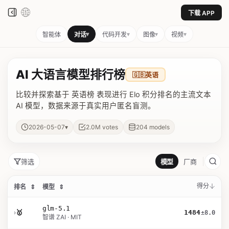
下载 APP
▾
▾
▾
▾
智能体
对话
代码开发
图像
视频
AI 大语言模型排行榜
🇬🇧
英语
比较并探索基于 英语榜 表现进行 Elo 积分排名的主流文本
AI 模型，数据来源于真实用户匿名盲测。
▾
2026-05-07
2.0M
votes
204
models
筛选
模型
厂商
得分
排名
⇕
模型
⇕
glm-5.1
›
🥇
1484
±8.0
智谱 ZAI · MIT