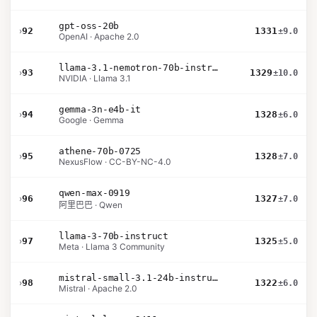
gpt-oss-20b
›
92
1331
±9.0
OpenAI · Apache 2.0
llama-3.1-nemotron-70b-instruct
›
93
1329
±10.0
NVIDIA · Llama 3.1
gemma-3n-e4b-it
›
94
1328
±6.0
Google · Gemma
athene-70b-0725
›
95
1328
±7.0
NexusFlow · CC-BY-NC-4.0
qwen-max-0919
›
96
1327
±7.0
阿里巴巴 · Qwen
llama-3-70b-instruct
›
97
1325
±5.0
Meta · Llama 3 Community
mistral-small-3.1-24b-instruct-2503
›
98
1322
±6.0
Mistral · Apache 2.0