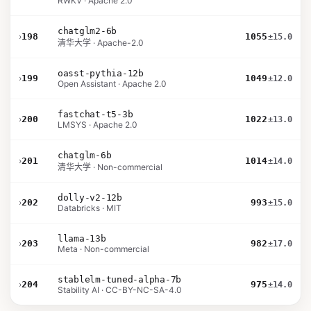
RWKV · Apache 2.0
chatglm2-6b
›
198
1055
±15.0
清华大学 · Apache-2.0
oasst-pythia-12b
›
199
1049
±12.0
Open Assistant · Apache 2.0
fastchat-t5-3b
›
200
1022
±13.0
LMSYS · Apache 2.0
chatglm-6b
›
201
1014
±14.0
清华大学 · Non-commercial
dolly-v2-12b
›
202
993
±15.0
Databricks · MIT
llama-13b
›
203
982
±17.0
Meta · Non-commercial
stablelm-tuned-alpha-7b
›
204
975
±14.0
Stability AI · CC-BY-NC-SA-4.0