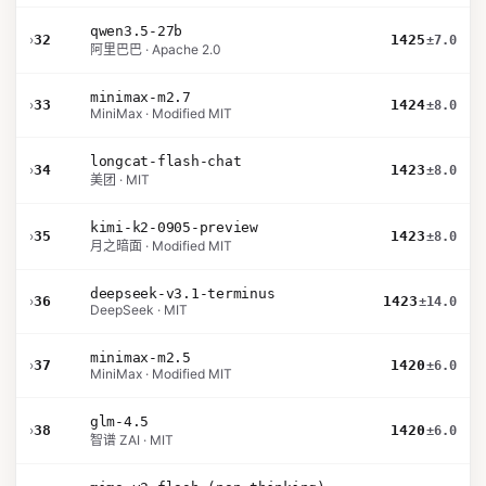
qwen3.5-27b
›
32
1425
±7.0
阿里巴巴 · Apache 2.0
minimax-m2.7
›
33
1424
±8.0
MiniMax · Modified MIT
longcat-flash-chat
›
34
1423
±8.0
美团 · MIT
kimi-k2-0905-preview
›
35
1423
±8.0
月之暗面 · Modified MIT
deepseek-v3.1-terminus
›
36
1423
±14.0
DeepSeek · MIT
minimax-m2.5
›
37
1420
±6.0
MiniMax · Modified MIT
glm-4.5
›
38
1420
±6.0
智谱 ZAI · MIT