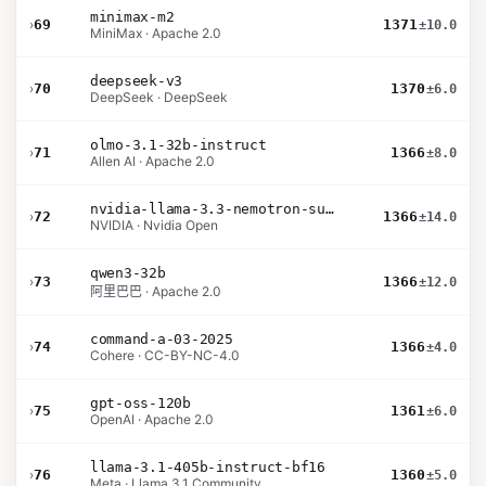
minimax-m2
›
69
1371
±10.0
MiniMax · Apache 2.0
deepseek-v3
›
70
1370
±6.0
DeepSeek · DeepSeek
olmo-3.1-32b-instruct
›
71
1366
±8.0
Allen AI · Apache 2.0
nvidia-llama-3.3-nemotron-super-49b-v1.5
›
72
1366
±14.0
NVIDIA · Nvidia Open
qwen3-32b
›
73
1366
±12.0
阿里巴巴 · Apache 2.0
command-a-03-2025
›
74
1366
±4.0
Cohere · CC-BY-NC-4.0
gpt-oss-120b
›
75
1361
±6.0
OpenAI · Apache 2.0
llama-3.1-405b-instruct-bf16
›
76
1360
±5.0
Meta · Llama 3.1 Community