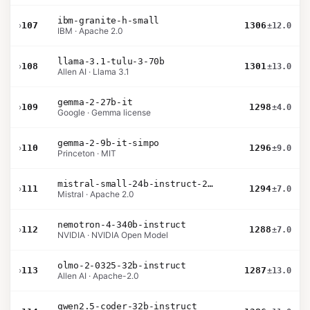
ibm-granite-h-small
›
107
1306
±12.0
IBM · Apache 2.0
llama-3.1-tulu-3-70b
›
108
1301
±13.0
Allen AI · Llama 3.1
gemma-2-27b-it
›
109
1298
±4.0
Google · Gemma license
gemma-2-9b-it-simpo
›
110
1296
±9.0
Princeton · MIT
mistral-small-24b-instruct-2501
›
111
1294
±7.0
Mistral · Apache 2.0
nemotron-4-340b-instruct
›
112
1288
±7.0
NVIDIA · NVIDIA Open Model
olmo-2-0325-32b-instruct
›
113
1287
±13.0
Allen AI · Apache-2.0
qwen2.5-coder-32b-instruct