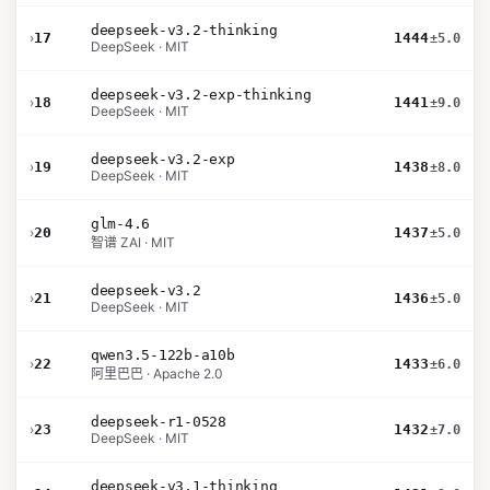
deepseek-v3.2-thinking
›
17
1444
±5.0
DeepSeek · MIT
deepseek-v3.2-exp-thinking
›
18
1441
±9.0
DeepSeek · MIT
deepseek-v3.2-exp
›
19
1438
±8.0
DeepSeek · MIT
glm-4.6
›
20
1437
±5.0
智谱 ZAI · MIT
deepseek-v3.2
›
21
1436
±5.0
DeepSeek · MIT
qwen3.5-122b-a10b
›
22
1433
±6.0
阿里巴巴 · Apache 2.0
deepseek-r1-0528
›
23
1432
±7.0
DeepSeek · MIT
deepseek-v3.1-thinking