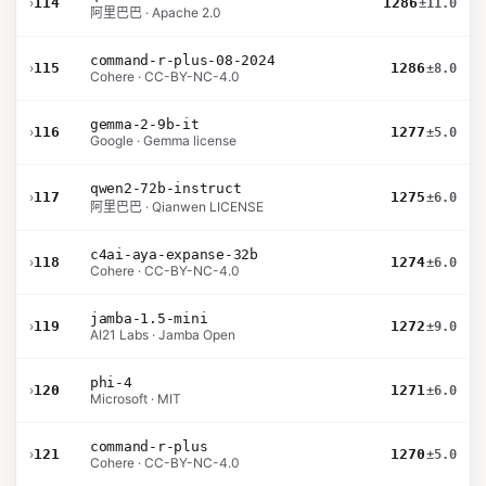
›
114
1286
±11.0
阿里巴巴 · Apache 2.0
command-r-plus-08-2024
›
115
1286
±8.0
Cohere · CC-BY-NC-4.0
gemma-2-9b-it
›
116
1277
±5.0
Google · Gemma license
qwen2-72b-instruct
›
117
1275
±6.0
阿里巴巴 · Qianwen LICENSE
c4ai-aya-expanse-32b
›
118
1274
±6.0
Cohere · CC-BY-NC-4.0
jamba-1.5-mini
›
119
1272
±9.0
AI21 Labs · Jamba Open
phi-4
›
120
1271
±6.0
Microsoft · MIT
command-r-plus
›
121
1270
±5.0
Cohere · CC-BY-NC-4.0