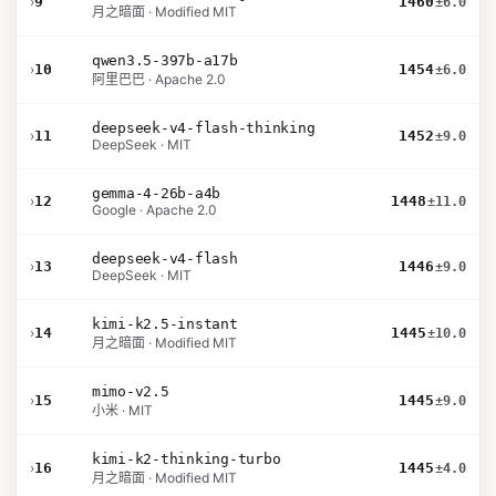
›
9
1460
±6.0
月之暗面 · Modified MIT
qwen3.5-397b-a17b
›
10
1454
±6.0
阿里巴巴 · Apache 2.0
deepseek-v4-flash-thinking
›
11
1452
±9.0
DeepSeek · MIT
gemma-4-26b-a4b
›
12
1448
±11.0
Google · Apache 2.0
deepseek-v4-flash
›
13
1446
±9.0
DeepSeek · MIT
kimi-k2.5-instant
›
14
1445
±10.0
月之暗面 · Modified MIT
mimo-v2.5
›
15
1445
±9.0
小米 · MIT
kimi-k2-thinking-turbo
›
16
1445
±4.0
月之暗面 · Modified MIT