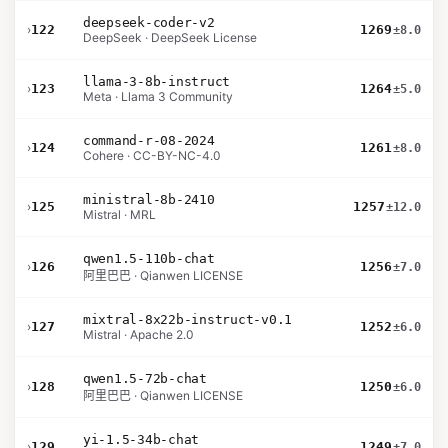
deepseek-coder-v2
›
122
1269
±8.0
DeepSeek · DeepSeek License
llama-3-8b-instruct
›
123
1264
±5.0
Meta · Llama 3 Community
command-r-08-2024
›
124
1261
±8.0
Cohere · CC-BY-NC-4.0
ministral-8b-2410
›
125
1257
±12.0
Mistral · MRL
qwen1.5-110b-chat
›
126
1256
±7.0
阿里巴巴 · Qianwen LICENSE
mixtral-8x22b-instruct-v0.1
›
127
1252
±6.0
Mistral · Apache 2.0
qwen1.5-72b-chat
›
128
1250
±6.0
阿里巴巴 · Qianwen LICENSE
yi-1.5-34b-chat
›
129
1249
±7.0