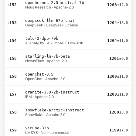
openhermes-2.5-mistral-7b
›
152
1206
±12.0
Nous Research · Apache-2.0
deepseek-llm-67b-chat
›
153
1204
±13.0
DeepSeek · DeepSeek License
tulu-2-dpo-70b
›
154
1204
±11.0
AllenAI/UW · AI2 ImpACT Low-risk
starling-lm-7b-beta
›
155
1201
±9.0
NexusFlow · Apache-2.0
openchat-3.5
›
156
1200
±11.0
OpenChat · Apache-2.0
granite-3.0-2b-instruct
›
157
1200
±11.0
IBM · Apache 2.0
snowflake-arctic-instruct
›
158
1200
±8.0
Snowflake · Apache 2.0
vicuna-33b
›
159
1199
±7.0
LMSYS · Non-commercial