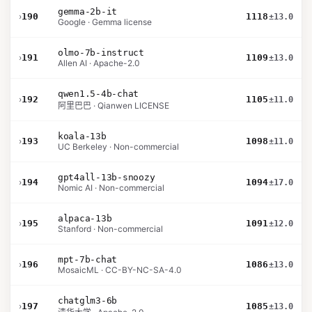
gemma-2b-it
›
190
1118
±13.0
Google · Gemma license
olmo-7b-instruct
›
191
1109
±13.0
Allen AI · Apache-2.0
qwen1.5-4b-chat
›
192
1105
±11.0
阿里巴巴 · Qianwen LICENSE
koala-13b
›
193
1098
±11.0
UC Berkeley · Non-commercial
gpt4all-13b-snoozy
›
194
1094
±17.0
Nomic AI · Non-commercial
alpaca-13b
›
195
1091
±12.0
Stanford · Non-commercial
mpt-7b-chat
›
196
1086
±13.0
MosaicML · CC-BY-NC-SA-4.0
chatglm3-6b
›
197
1085
±13.0