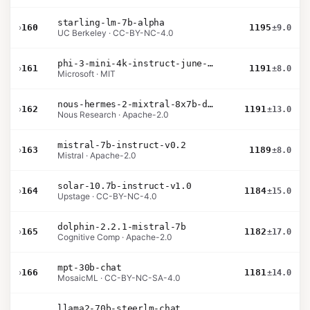
starling-lm-7b-alpha
›
160
1195
±9.0
UC Berkeley · CC-BY-NC-4.0
phi-3-mini-4k-instruct-june-2024
›
161
1191
±8.0
Microsoft · MIT
nous-hermes-2-mixtral-8x7b-dpo
›
162
1191
±13.0
Nous Research · Apache-2.0
mistral-7b-instruct-v0.2
›
163
1189
±8.0
Mistral · Apache-2.0
solar-10.7b-instruct-v1.0
›
164
1184
±15.0
Upstage · CC-BY-NC-4.0
dolphin-2.2.1-mistral-7b
›
165
1182
±17.0
Cognitive Comp · Apache-2.0
mpt-30b-chat
›
166
1181
±14.0
MosaicML · CC-BY-NC-SA-4.0
llama2-70b-steerlm-chat