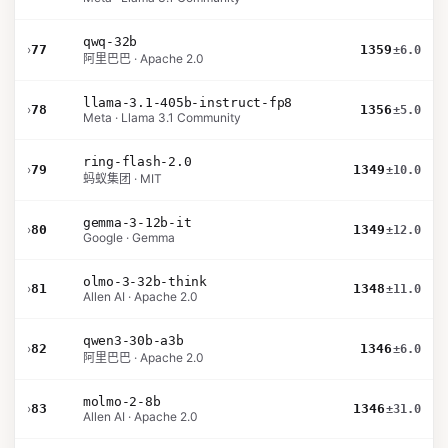
qwq-32b
›
77
1359
±6.0
阿里巴巴 · Apache 2.0
llama-3.1-405b-instruct-fp8
›
78
1356
±5.0
Meta · Llama 3.1 Community
ring-flash-2.0
›
79
1349
±10.0
蚂蚁集团 · MIT
gemma-3-12b-it
›
80
1349
±12.0
Google · Gemma
olmo-3-32b-think
›
81
1348
±11.0
Allen AI · Apache 2.0
qwen3-30b-a3b
›
82
1346
±6.0
阿里巴巴 · Apache 2.0
molmo-2-8b
›
83
1346
±31.0
Allen AI · Apache 2.0