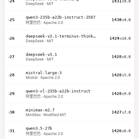
›
24
1431
±9.0
DeepSeek · MIT
qwen3-235b-a22b-instruct-2507
›
25
1430
±4.0
阿里巴巴 · Apache 2.0
deepseek-v3.1-terminus-thinking
›
26
1429
±14.0
DeepSeek · MIT
deepseek-v3.1
›
27
1428
±8.0
DeepSeek · MIT
mistral-large-3
›
28
1428
±5.0
Mistral · Apache 2.0
qwen3-vl-235b-a22b-instruct
›
29
1428
±9.0
阿里巴巴 · Apache 2.0
minimax-m2.7
›
30
1427
±7.0
MiniMax · Modified MIT
qwen3.5-27b
›
31
1426
±6.0
阿里巴巴 · Apache 2.0