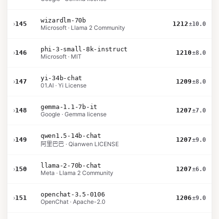
wizardlm-70b
›
145
1212
±10.0
Microsoft · Llama 2 Community
phi-3-small-8k-instruct
›
146
1210
±8.0
Microsoft · MIT
yi-34b-chat
›
147
1209
±8.0
01.AI · Yi License
gemma-1.1-7b-it
›
148
1207
±7.0
Google · Gemma license
qwen1.5-14b-chat
›
149
1207
±9.0
阿里巴巴 · Qianwen LICENSE
llama-2-70b-chat
›
150
1207
±6.0
Meta · Llama 2 Community
openchat-3.5-0106
›
151
1206
±9.0
OpenChat · Apache-2.0