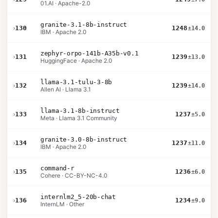
01.AI · Apache-2.0
granite-3.1-8b-instruct
›
130
1248
±14.0
IBM · Apache 2.0
zephyr-orpo-141b-A35b-v0.1
›
131
1239
±13.0
HuggingFace · Apache 2.0
llama-3.1-tulu-3-8b
›
132
1239
±14.0
Allen AI · Llama 3.1
llama-3.1-8b-instruct
›
133
1237
±5.0
Meta · Llama 3.1 Community
granite-3.0-8b-instruct
›
134
1237
±11.0
IBM · Apache 2.0
command-r
›
135
1236
±6.0
Cohere · CC-BY-NC-4.0
internlm2_5-20b-chat
›
136
1234
±9.0
InternLM · Other