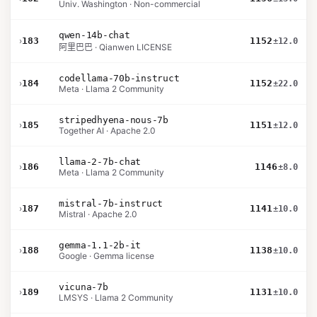
Univ. Washington · Non-commercial
qwen-14b-chat
›
183
1152
±12.0
阿里巴巴 · Qianwen LICENSE
codellama-70b-instruct
›
184
1152
±22.0
Meta · Llama 2 Community
stripedhyena-nous-7b
›
185
1151
±12.0
Together AI · Apache 2.0
llama-2-7b-chat
›
186
1146
±8.0
Meta · Llama 2 Community
mistral-7b-instruct
›
187
1141
±10.0
Mistral · Apache 2.0
gemma-1.1-2b-it
›
188
1138
±10.0
Google · Gemma license
vicuna-7b
›
189
1131
±10.0
LMSYS · Llama 2 Community