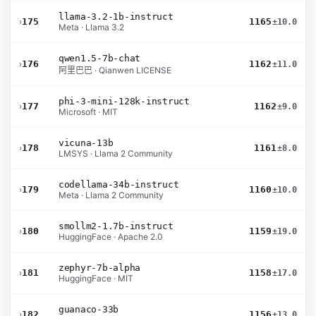
llama-3.2-1b-instruct
›
175
1165
±10.0
Meta · Llama 3.2
qwen1.5-7b-chat
›
176
1162
±11.0
阿里巴巴 · Qianwen LICENSE
phi-3-mini-128k-instruct
›
177
1162
±9.0
Microsoft · MIT
vicuna-13b
›
178
1161
±8.0
LMSYS · Llama 2 Community
codellama-34b-instruct
›
179
1160
±10.0
Meta · Llama 2 Community
smollm2-1.7b-instruct
›
180
1159
±19.0
HuggingFace · Apache 2.0
zephyr-7b-alpha
›
181
1158
±17.0
HuggingFace · MIT
guanaco-33b
›
182
1156
±13.0