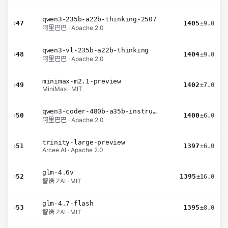
qwen3-235b-a22b-thinking-2507
›
47
1405
±9.0
阿里巴巴 · Apache 2.0
qwen3-vl-235b-a22b-thinking
›
48
1404
±9.0
阿里巴巴 · Apache 2.0
minimax-m2.1-preview
›
49
1402
±7.0
MiniMax · MIT
qwen3-coder-480b-a35b-instruct
›
50
1400
±6.0
阿里巴巴 · Apache 2.0
trinity-large-preview
›
51
1397
±6.0
Arcee AI · Apache 2.0
glm-4.6v
›
52
1395
±16.0
智谱 ZAI · MIT
glm-4.7-flash
›
53
1395
±8.0
智谱 ZAI · MIT