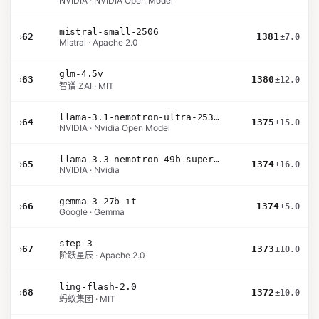
NVIDIA · NVIDIA Open Model
mistral-small-2506
›
62
1381
±7.0
Mistral · Apache 2.0
glm-4.5v
›
63
1380
±12.0
智谱 ZAI · MIT
llama-3.1-nemotron-ultra-253b-v1
›
64
1375
±15.0
NVIDIA · Nvidia Open Model
llama-3.3-nemotron-49b-super-v1
›
65
1374
±16.0
NVIDIA · Nvidia
gemma-3-27b-it
›
66
1374
±5.0
Google · Gemma
step-3
›
67
1373
±10.0
阶跃星辰 · Apache 2.0
ling-flash-2.0
›
68
1372
±10.0
蚂蚁集团 · MIT