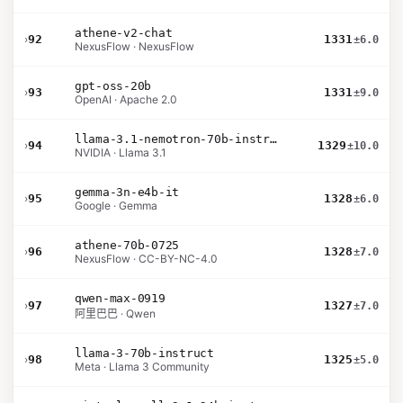
athene-v2-chat
›
92
1331
±6.0
NexusFlow · NexusFlow
gpt-oss-20b
›
93
1331
±9.0
OpenAI · Apache 2.0
llama-3.1-nemotron-70b-instruct
›
94
1329
±10.0
NVIDIA · Llama 3.1
gemma-3n-e4b-it
›
95
1328
±6.0
Google · Gemma
athene-70b-0725
›
96
1328
±7.0
NexusFlow · CC-BY-NC-4.0
qwen-max-0919
›
97
1327
±7.0
阿里巴巴 · Qwen
llama-3-70b-instruct
›
98
1325
±5.0
Meta · Llama 3 Community