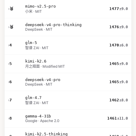
mimo-v2.5-pro
›
🥈
1477
±9.0
小米 · MIT
deepseek-v4-pro-thinking
›
🥉
1476
±9.0
DeepSeek · MIT
glm-5
›
4
1470
±6.0
智谱 ZAI · MIT
kimi-k2.6
›
5
1465
±9.0
月之暗面 · Modified MIT
deepseek-v4-pro
›
6
1465
±9.0
DeepSeek · MIT
glm-4.7
›
7
1462
±8.0
智谱 ZAI · MIT
gemma-4-31b
›
8
1461
±11.0
Google · Apache 2.0
kimi-k2.5-thinking