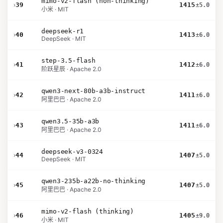
mimo-v2-flash (non-thinking)
›
39
1415
±5.0
小米 · MIT
deepseek-r1
›
40
1413
±6.0
DeepSeek · MIT
step-3.5-flash
›
41
1412
±6.0
阶跃星辰 · Apache 2.0
qwen3-next-80b-a3b-instruct
›
42
1411
±6.0
阿里巴巴 · Apache 2.0
qwen3.5-35b-a3b
›
43
1411
±6.0
阿里巴巴 · Apache 2.0
deepseek-v3-0324
›
44
1407
±5.0
DeepSeek · MIT
qwen3-235b-a22b-no-thinking
›
45
1407
±5.0
阿里巴巴 · Apache 2.0
mimo-v2-flash (thinking)
›
46
1405
±9.0
小米 · MIT