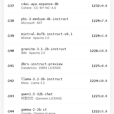
c4ai-aya-expanse-8b
›
137
1232
±9.0
Cohere · CC-BY-NC-4.0
phi-3-medium-4k-instruct
›
138
1229
±7.0
Microsoft · MIT
mixtral-8x7b-instruct-v0.1
›
139
1229
±5.0
Mistral · Apache 2.0
granite-3.1-2b-instruct
›
140
1226
±14.0
IBM · Apache 2.0
dbrx-instruct-preview
›
141
1225
±8.0
Databricks · DBRX LICENSE
llama-3.2-3b-instruct
›
142
1224
±10.0
Meta · Llama 3.2
qwen1.5-32b-chat
›
143
1223
±8.0
阿里巴巴 · Qianwen LICENSE
gemma-2-2b-it
›
144
1222
±5.0
Google · Gemma license