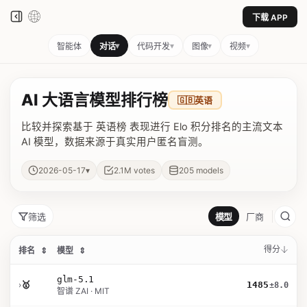
下载 APP
▾
▾
▾
▾
智能体
对话
代码开发
图像
视频
AI 大语言模型排行榜
🇬🇧
英语
比较并探索基于 英语榜 表现进行 Elo 积分排名的主流文本
AI 模型，数据来源于真实用户匿名盲测。
▾
2026-05-17
2.1M
votes
205
models
筛选
模型
厂商
得分
排名
⇕
模型
⇕
glm-5.1
›
🥇
1485
±8.0
智谱 ZAI · MIT