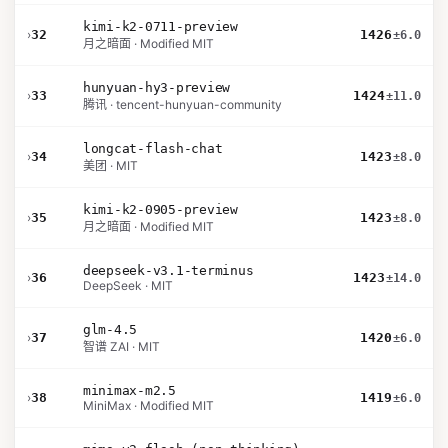
kimi-k2-0711-preview
›
32
1426
±6.0
月之暗面 · Modified MIT
hunyuan-hy3-preview
›
33
1424
±11.0
腾讯 · tencent-hunyuan-community
longcat-flash-chat
›
34
1423
±8.0
美团 · MIT
kimi-k2-0905-preview
›
35
1423
±8.0
月之暗面 · Modified MIT
deepseek-v3.1-terminus
›
36
1423
±14.0
DeepSeek · MIT
glm-4.5
›
37
1420
±6.0
智谱 ZAI · MIT
minimax-m2.5
›
38
1419
±6.0
MiniMax · Modified MIT