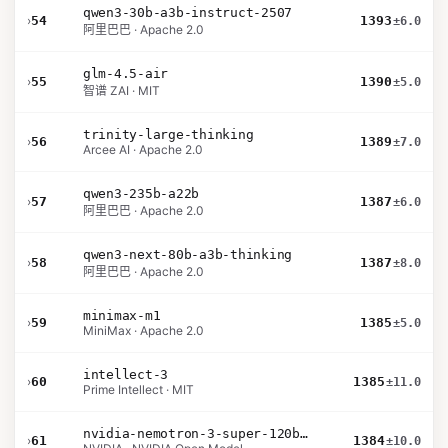
qwen3-30b-a3b-instruct-2507
›
54
1393
±6.0
阿里巴巴 · Apache 2.0
glm-4.5-air
›
55
1390
±5.0
智谱 ZAI · MIT
trinity-large-thinking
›
56
1389
±7.0
Arcee AI · Apache 2.0
qwen3-235b-a22b
›
57
1387
±6.0
阿里巴巴 · Apache 2.0
qwen3-next-80b-a3b-thinking
›
58
1387
±8.0
阿里巴巴 · Apache 2.0
minimax-m1
›
59
1385
±5.0
MiniMax · Apache 2.0
intellect-3
›
60
1385
±11.0
Prime Intellect · MIT
nvidia-nemotron-3-super-120b-a12b
›
61
1384
±10.0