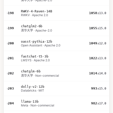
清华大学 · Apache-2.0
RWKV-4-Raven-14B
›
198
1058
±13.0
RWKV · Apache 2.0
chatglm2-6b
›
199
1055
±15.0
清华大学 · Apache-2.0
oasst-pythia-12b
›
200
1049
±12.0
Open Assistant · Apache 2.0
fastchat-t5-3b
›
201
1022
±13.0
LMSYS · Apache 2.0
chatglm-6b
›
202
1014
±14.0
清华大学 · Non-commercial
dolly-v2-12b
›
203
993
±15.0
Databricks · MIT
llama-13b
›
204
982
±17.0
Meta · Non-commercial