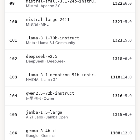
mistral-small-3.1-24b-instruct-2503
›
99
1322
±6.0
Mistral · Apache 2.0
mistral-large-2411
›
100
1321
±5.0
Mistral · MRL
llama-3.1-70b-instruct
›
101
1321
±5.0
Meta · Llama 3.1 Community
deepseek-v2.5
›
102
1318
±6.0
DeepSeek · DeepSeek
llama-3.1-nemotron-51b-instruct
›
103
1318
±14.0
NVIDIA · Llama 3.1
qwen2.5-72b-instruct
›
104
1316
±5.0
阿里巴巴 · Qwen
jamba-1.5-large
›
105
1315
±9.0
AI21 Labs · Jamba Open
gemma-3-4b-it
›
106
1308
±12.0
Google · Gemma