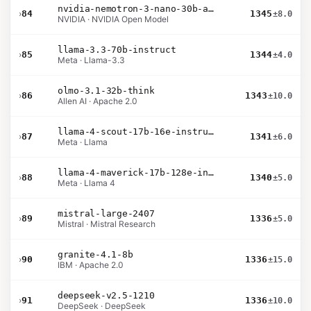
nvidia-nemotron-3-nano-30b-a3b-bf16
›
84
1345
±8.0
NVIDIA · NVIDIA Open Model
llama-3.3-70b-instruct
›
85
1344
±4.0
Meta · Llama-3.3
olmo-3.1-32b-think
›
86
1343
±10.0
Allen AI · Apache 2.0
llama-4-scout-17b-16e-instruct
›
87
1341
±6.0
Meta · Llama
llama-4-maverick-17b-128e-instruct
›
88
1340
±5.0
Meta · Llama 4
mistral-large-2407
›
89
1336
±5.0
Mistral · Mistral Research
granite-4.1-8b
›
90
1336
±15.0
IBM · Apache 2.0
deepseek-v2.5-1210
›
91
1336
±10.0
DeepSeek · DeepSeek