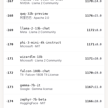
›
167
1178
±14.0
NVIDIA · Llama 2 Community
qwq-32b-preview
›
168
1176
±15.0
阿里巴巴 · Apache 2.0
llama-2-13b-chat
›
169
1172
±8.0
Meta · Llama 2 Community
phi-3-mini-4k-instruct
›
170
1171
±8.0
Microsoft · MIT
wizardlm-13b
›
171
1171
±10.0
Microsoft · Llama 2 Community
falcon-180b-chat
›
172
1170
±19.0
TII · Falcon-180B TII License
gemma-7b-it
›
173
1167
±11.0
Google · Gemma license
zephyr-7b-beta
›
174
1166
±10.0
HuggingFace · MIT