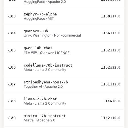
HuggingFace · Apache 2.0
zephyr-7b-alpha
›
183
1158
±17.0
HuggingFace · MIT
guanaco-33b
›
184
1156
±13.0
Univ. Washington · Non-commercial
qwen-14b-chat
›
185
1152
±12.0
阿里巴巴 · Qianwen LICENSE
codellama-70b-instruct
›
186
1152
±22.0
Meta · Llama 2 Community
stripedhyena-nous-7b
›
187
1151
±12.0
Together AI · Apache 2.0
llama-2-7b-chat
›
188
1146
±8.0
Meta · Llama 2 Community
mistral-7b-instruct
›
189
1142
±10.0
Mistral · Apache 2.0