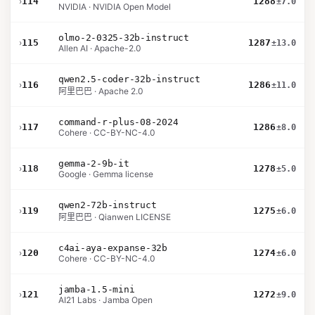
›
114
1288
±7.0
NVIDIA · NVIDIA Open Model
olmo-2-0325-32b-instruct
›
115
1287
±13.0
Allen AI · Apache-2.0
qwen2.5-coder-32b-instruct
›
116
1286
±11.0
阿里巴巴 · Apache 2.0
command-r-plus-08-2024
›
117
1286
±8.0
Cohere · CC-BY-NC-4.0
gemma-2-9b-it
›
118
1278
±5.0
Google · Gemma license
qwen2-72b-instruct
›
119
1275
±6.0
阿里巴巴 · Qianwen LICENSE
c4ai-aya-expanse-32b
›
120
1274
±6.0
Cohere · CC-BY-NC-4.0
jamba-1.5-mini
›
121
1272
±9.0
AI21 Labs · Jamba Open