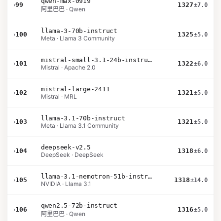
qwen-max-0919
›
99
1327
±7.0
阿里巴巴 · Qwen
llama-3-70b-instruct
›
100
1325
±5.0
Meta · Llama 3 Community
mistral-small-3.1-24b-instruct-2503
›
101
1322
±6.0
Mistral · Apache 2.0
mistral-large-2411
›
102
1321
±5.0
Mistral · MRL
llama-3.1-70b-instruct
›
103
1321
±5.0
Meta · Llama 3.1 Community
deepseek-v2.5
›
104
1318
±6.0
DeepSeek · DeepSeek
llama-3.1-nemotron-51b-instruct
›
105
1318
±14.0
NVIDIA · Llama 3.1
qwen2.5-72b-instruct
›
106
1316
±5.0
阿里巴巴 · Qwen