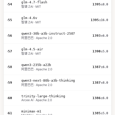
glm-4.7-flash
›
54
1395
±8.0
智谱 ZAI · MIT
glm-4.6v
›
55
1395
±16.0
智谱 ZAI · MIT
qwen3-30b-a3b-instruct-2507
›
56
1393
±6.0
阿里巴巴 · Apache 2.0
glm-4.5-air
›
57
1390
±5.0
智谱 ZAI · MIT
qwen3-235b-a22b
›
58
1387
±6.0
阿里巴巴 · Apache 2.0
qwen3-next-80b-a3b-thinking
›
59
1387
±8.0
阿里巴巴 · Apache 2.0
trinity-large-thinking
›
60
1386
±6.0
Arcee AI · Apache 2.0
minimax-m1
›
61
1385
±5.0