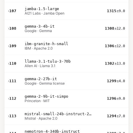
jamba-1.5-large
›
107
1315
±9.0
AI21 Labs · Jamba Open
gemma-3-4b-it
›
108
1308
±12.0
Google · Gemma
ibm-granite-h-small
›
109
1306
±12.0
IBM · Apache 2.0
llama-3.1-tulu-3-70b
›
110
1302
±13.0
Allen AI · Llama 3.1
gemma-2-27b-it
›
111
1299
±4.0
Google · Gemma license
gemma-2-9b-it-simpo
›
112
1296
±9.0
Princeton · MIT
mistral-small-24b-instruct-2501
›
113
1294
±7.0
Mistral · Apache 2.0
nemotron-4-340b-instruct