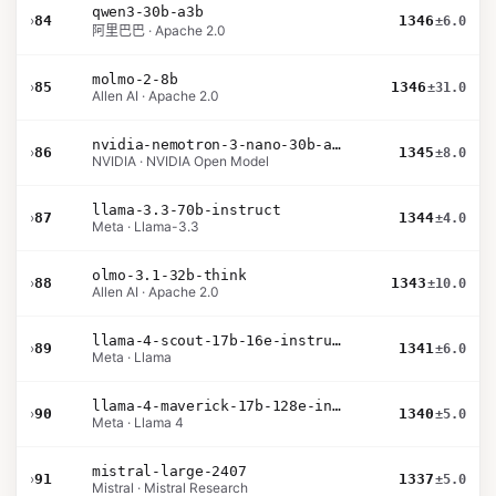
qwen3-30b-a3b
›
84
1346
±6.0
阿里巴巴 · Apache 2.0
molmo-2-8b
›
85
1346
±31.0
Allen AI · Apache 2.0
nvidia-nemotron-3-nano-30b-a3b-bf16
›
86
1345
±8.0
NVIDIA · NVIDIA Open Model
llama-3.3-70b-instruct
›
87
1344
±4.0
Meta · Llama-3.3
olmo-3.1-32b-think
›
88
1343
±10.0
Allen AI · Apache 2.0
llama-4-scout-17b-16e-instruct
›
89
1341
±6.0
Meta · Llama
llama-4-maverick-17b-128e-instruct
›
90
1340
±5.0
Meta · Llama 4
mistral-large-2407
›
91
1337
±5.0
Mistral · Mistral Research