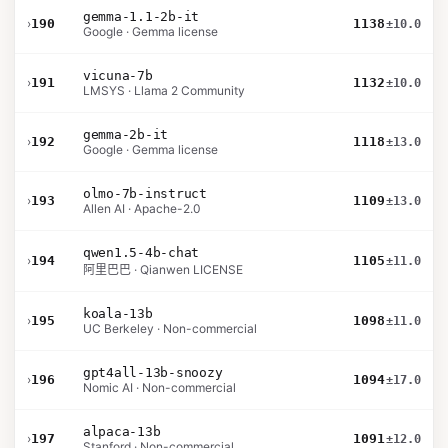
gemma-1.1-2b-it
›
190
1138
±10.0
Google · Gemma license
vicuna-7b
›
191
1132
±10.0
LMSYS · Llama 2 Community
gemma-2b-it
›
192
1118
±13.0
Google · Gemma license
olmo-7b-instruct
›
193
1109
±13.0
Allen AI · Apache-2.0
qwen1.5-4b-chat
›
194
1105
±11.0
阿里巴巴 · Qianwen LICENSE
koala-13b
›
195
1098
±11.0
UC Berkeley · Non-commercial
gpt4all-13b-snoozy
›
196
1094
±17.0
Nomic AI · Non-commercial
alpaca-13b
›
197
1091
±12.0
Stanford · Non-commercial