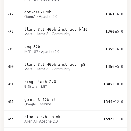
gpt-oss-120b
›
77
1361
±6.0
OpenAI · Apache 2.0
llama-3.1-405b-instruct-bf16
›
78
1360
±5.0
Meta · Llama 3.1 Community
qwq-32b
›
79
1359
±6.0
阿里巴巴 · Apache 2.0
llama-3.1-405b-instruct-fp8
›
80
1356
±5.0
Meta · Llama 3.1 Community
ring-flash-2.0
›
81
1349
±10.0
蚂蚁集团 · MIT
gemma-3-12b-it
›
82
1349
±12.0
Google · Gemma
olmo-3-32b-think
›
83
1348
±11.0
Allen AI · Apache 2.0