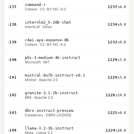
command-r
›
137
1237
±6.0
Cohere · CC-BY-NC-4.0
internlm2_5-20b-chat
›
138
1234
±9.0
InternLM · Other
c4ai-aya-expanse-8b
›
139
1232
±9.0
Cohere · CC-BY-NC-4.0
phi-3-medium-4k-instruct
›
140
1229
±7.0
Microsoft · MIT
mixtral-8x7b-instruct-v0.1
›
141
1229
±5.0
Mistral · Apache 2.0
granite-3.1-2b-instruct
›
142
1226
±14.0
IBM · Apache 2.0
dbrx-instruct-preview
›
143
1225
±8.0
Databricks · DBRX LICENSE
llama-3.2-3b-instruct
›
144
1224
±10.0
Meta · Llama 3.2