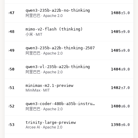
qwen3-235b-a22b-no-thinking
›
47
1408
±5.0
阿里巴巴 · Apache 2.0
mimo-v2-flash (thinking)
›
48
1405
±9.0
小米 · MIT
qwen3-235b-a22b-thinking-2507
›
49
1405
±9.0
阿里巴巴 · Apache 2.0
qwen3-vl-235b-a22b-thinking
›
50
1404
±9.0
阿里巴巴 · Apache 2.0
minimax-m2.1-preview
›
51
1402
±7.0
MiniMax · MIT
qwen3-coder-480b-a35b-instruct
›
52
1400
±6.0
阿里巴巴 · Apache 2.0
trinity-large-preview
›
53
1398
±6.0
Arcee AI · Apache 2.0