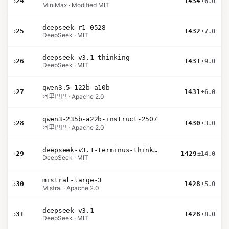
›
24
1434
±6.0
MiniMax · Modified MIT
deepseek-r1-0528
›
25
1432
±7.0
DeepSeek · MIT
deepseek-v3.1-thinking
›
26
1431
±9.0
DeepSeek · MIT
qwen3.5-122b-a10b
›
27
1431
±6.0
阿里巴巴 · Apache 2.0
qwen3-235b-a22b-instruct-2507
›
28
1430
±3.0
阿里巴巴 · Apache 2.0
deepseek-v3.1-terminus-thinking
›
29
1429
±14.0
DeepSeek · MIT
mistral-large-3
›
30
1428
±5.0
Mistral · Apache 2.0
deepseek-v3.1
›
31
1428
±8.0
DeepSeek · MIT