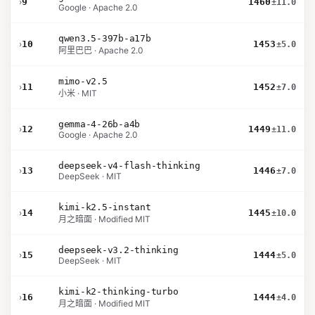
›
9
1460
±11.0
Google · Apache 2.0
qwen3.5-397b-a17b
›
10
1453
±5.0
阿里巴巴 · Apache 2.0
mimo-v2.5
›
11
1452
±7.0
小米 · MIT
gemma-4-26b-a4b
›
12
1449
±11.0
Google · Apache 2.0
deepseek-v4-flash-thinking
›
13
1446
±7.0
DeepSeek · MIT
kimi-k2.5-instant
›
14
1445
±10.0
月之暗面 · Modified MIT
deepseek-v3.2-thinking
›
15
1444
±5.0
DeepSeek · MIT
kimi-k2-thinking-turbo
›
16
1444
±4.0
月之暗面 · Modified MIT