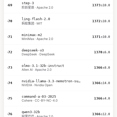
step-3
›
69
1373
±10.0
阶跃星辰 · Apache 2.0
ling-flash-2.0
›
70
1372
±10.0
蚂蚁集团 · MIT
minimax-m2
›
71
1371
±10.0
MiniMax · Apache 2.0
deepseek-v3
›
72
1370
±6.0
DeepSeek · DeepSeek
olmo-3.1-32b-instruct
›
73
1366
±8.0
Allen AI · Apache 2.0
nvidia-llama-3.3-nemotron-super-49b-v1.5
›
74
1366
±14.0
NVIDIA · Nvidia Open
command-a-03-2025
›
75
1366
±4.0
Cohere · CC-BY-NC-4.0
qwen3-32b
›
76
1366
±12.0
阿里巴巴 · Apache 2.0