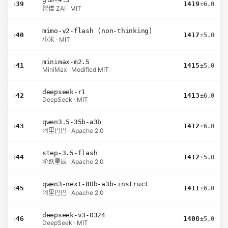
›
39
1419
±6.0
智谱 ZAI · MIT
mimo-v2-flash (non-thinking)
›
40
1417
±5.0
小米 · MIT
minimax-m2.5
›
41
1415
±5.0
MiniMax · Modified MIT
deepseek-r1
›
42
1413
±6.0
DeepSeek · MIT
qwen3.5-35b-a3b
›
43
1412
±6.0
阿里巴巴 · Apache 2.0
step-3.5-flash
›
44
1412
±5.0
阶跃星辰 · Apache 2.0
qwen3-next-80b-a3b-instruct
›
45
1411
±6.0
阿里巴巴 · Apache 2.0
deepseek-v3-0324
›
46
1408
±5.0
DeepSeek · MIT