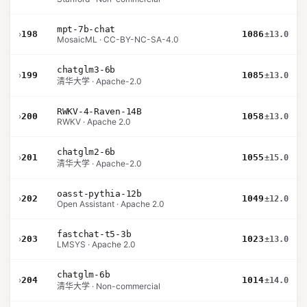
mpt-7b-chat
›
198
1086
±13.0
MosaicML · CC-BY-NC-SA-4.0
chatglm3-6b
›
199
1085
±13.0
清华大学 · Apache-2.0
RWKV-4-Raven-14B
›
200
1058
±13.0
RWKV · Apache 2.0
chatglm2-6b
›
201
1055
±15.0
清华大学 · Apache-2.0
oasst-pythia-12b
›
202
1049
±12.0
Open Assistant · Apache 2.0
fastchat-t5-3b
›
203
1023
±13.0
LMSYS · Apache 2.0
chatglm-6b
›
204
1014
±14.0
清华大学 · Non-commercial