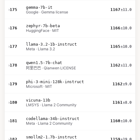
gemma-7b-it
›
175
1167
±11.0
Google · Gemma license
zephyr-7b-beta
›
176
1166
±10.0
HuggingFace · MIT
llama-3.2-1b-instruct
›
177
1165
±10.0
Meta · Llama 3.2
qwen1.5-7b-chat
›
178
1162
±11.0
阿里巴巴 · Qianwen LICENSE
phi-3-mini-128k-instruct
›
179
1162
±9.0
Microsoft · MIT
vicuna-13b
›
180
1161
±8.0
LMSYS · Llama 2 Community
codellama-34b-instruct
›
181
1160
±10.0
Meta · Llama 2 Community
smollm2-1.7b-instruct
›
182
1159
±19.0