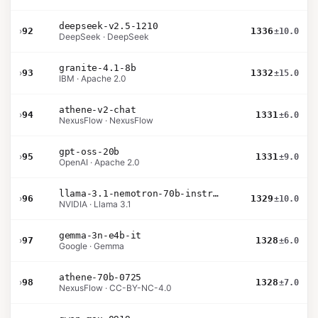
deepseek-v2.5-1210
›
92
1336
±10.0
DeepSeek · DeepSeek
granite-4.1-8b
›
93
1332
±15.0
IBM · Apache 2.0
athene-v2-chat
›
94
1331
±6.0
NexusFlow · NexusFlow
gpt-oss-20b
›
95
1331
±9.0
OpenAI · Apache 2.0
llama-3.1-nemotron-70b-instruct
›
96
1329
±10.0
NVIDIA · Llama 3.1
gemma-3n-e4b-it
›
97
1328
±6.0
Google · Gemma
athene-70b-0725
›
98
1328
±7.0
NexusFlow · CC-BY-NC-4.0