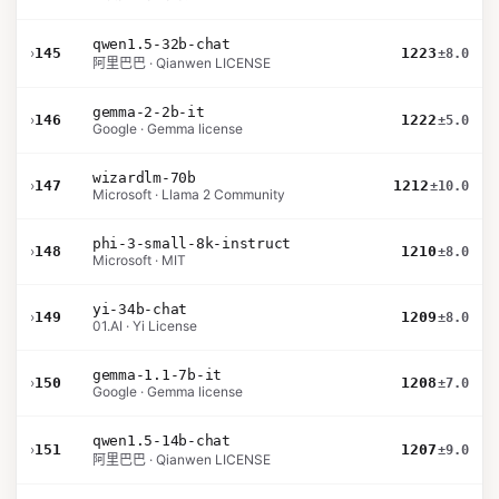
qwen1.5-32b-chat
›
145
1223
±8.0
阿里巴巴 · Qianwen LICENSE
gemma-2-2b-it
›
146
1222
±5.0
Google · Gemma license
wizardlm-70b
›
147
1212
±10.0
Microsoft · Llama 2 Community
phi-3-small-8k-instruct
›
148
1210
±8.0
Microsoft · MIT
yi-34b-chat
›
149
1209
±8.0
01.AI · Yi License
gemma-1.1-7b-it
›
150
1208
±7.0
Google · Gemma license
qwen1.5-14b-chat
›
151
1207
±9.0
阿里巴巴 · Qianwen LICENSE