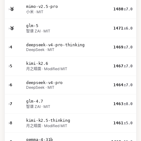
mimo-v2.5-pro
›
🥈
1480
±7.0
小米 · MIT
glm-5
›
🥉
1471
±6.0
智谱 ZAI · MIT
deepseek-v4-pro-thinking
›
4
1469
±7.0
DeepSeek · MIT
kimi-k2.6
›
5
1467
±7.0
月之暗面 · Modified MIT
deepseek-v4-pro
›
6
1464
±7.0
DeepSeek · MIT
glm-4.7
›
7
1463
±8.0
智谱 ZAI · MIT
kimi-k2.5-thinking
›
8
1461
±5.0
月之暗面 · Modified MIT
gemma-4-31b