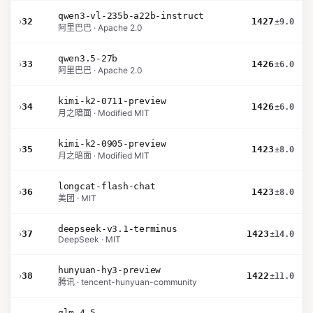
qwen3-vl-235b-a22b-instruct
›
32
1427
±9.0
阿里巴巴 · Apache 2.0
qwen3.5-27b
›
33
1426
±6.0
阿里巴巴 · Apache 2.0
kimi-k2-0711-preview
›
34
1426
±6.0
月之暗面 · Modified MIT
kimi-k2-0905-preview
›
35
1423
±8.0
月之暗面 · Modified MIT
longcat-flash-chat
›
36
1423
±8.0
美团 · MIT
deepseek-v3.1-terminus
›
37
1423
±14.0
DeepSeek · MIT
hunyuan-hy3-preview
›
38
1422
±11.0
腾讯 · tencent-hunyuan-community
glm-4.5