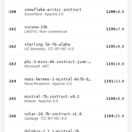
snowflake-arctic-instruct
›
160
1200
±8.0
Snowflake · Apache 2.0
vicuna-33b
›
161
1199
±7.0
LMSYS · Non-commercial
starling-lm-7b-alpha
›
162
1195
±9.0
UC Berkeley · CC-BY-NC-4.0
phi-3-mini-4k-instruct-june-2024
›
163
1191
±8.0
Microsoft · MIT
nous-hermes-2-mixtral-8x7b-dpo
›
164
1191
±13.0
Nous Research · Apache-2.0
mistral-7b-instruct-v0.2
›
165
1189
±8.0
Mistral · Apache-2.0
solar-10.7b-instruct-v1.0
›
166
1184
±15.0
Upstage · CC-BY-NC-4.0
dolphin-2.2.1-mistral-7b