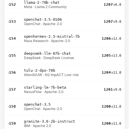
llama-2-70b-chat
›
152
1207
±6.0
Meta · Llama 2 Community
openchat-3.5-0106
›
153
1207
±9.0
OpenChat · Apache-2.0
openhermes-2.5-mistral-7b
›
154
1206
±12.0
Nous Research · Apache-2.0
deepseek-llm-67b-chat
›
155
1205
±13.0
DeepSeek · DeepSeek License
tulu-2-dpo-70b
›
156
1204
±11.0
AllenAI/UW · AI2 ImpACT Low-risk
starling-lm-7b-beta
›
157
1201
±9.0
NexusFlow · Apache-2.0
openchat-3.5
›
158
1200
±11.0
OpenChat · Apache-2.0
granite-3.0-2b-instruct
›
159
1200
±11.0
IBM · Apache 2.0