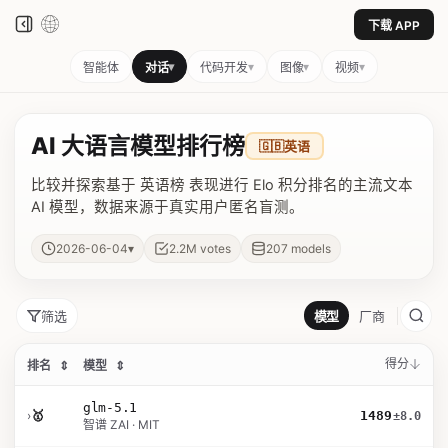
下载 APP
▾
▾
▾
▾
智能体
对话
代码开发
图像
视频
AI 大语言模型排行榜
🇬🇧
英语
比较并探索基于 英语榜 表现进行 Elo 积分排名的主流文本
AI 模型，数据来源于真实用户匿名盲测。
▾
2026-06-04
2.2M
votes
207
models
筛选
模型
厂商
得分
排名
⇕
模型
⇕
glm-5.1
›
🥇
1489
±8.0
智谱 ZAI · MIT