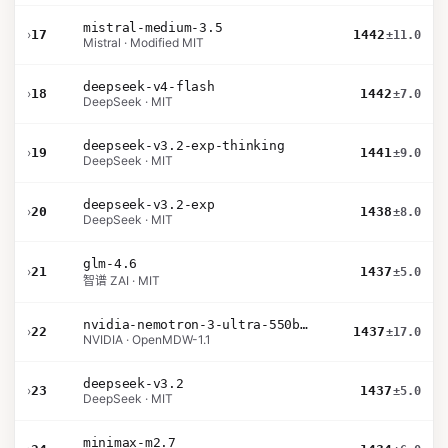
mistral-medium-3.5
›
17
1442
±11.0
Mistral · Modified MIT
deepseek-v4-flash
›
18
1442
±7.0
DeepSeek · MIT
deepseek-v3.2-exp-thinking
›
19
1441
±9.0
DeepSeek · MIT
deepseek-v3.2-exp
›
20
1438
±8.0
DeepSeek · MIT
glm-4.6
›
21
1437
±5.0
智谱 ZAI · MIT
nvidia-nemotron-3-ultra-550b-a55b-nvfp4
›
22
1437
±17.0
NVIDIA · OpenMDW-1.1
deepseek-v3.2
›
23
1437
±5.0
DeepSeek · MIT
minimax-m2.7