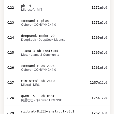
phi-4
›
122
1272
±6.0
Microsoft · MIT
command-r-plus
›
123
1271
±5.0
Cohere · CC-BY-NC-4.0
deepseek-coder-v2
›
124
1269
±8.0
DeepSeek · DeepSeek License
llama-3-8b-instruct
›
125
1265
±5.0
Meta · Llama 3 Community
command-r-08-2024
›
126
1261
±8.0
Cohere · CC-BY-NC-4.0
ministral-8b-2410
›
127
1257
±12.0
Mistral · MRL
qwen1.5-110b-chat
›
128
1256
±7.0
阿里巴巴 · Qianwen LICENSE
mixtral-8x22b-instruct-v0.1
›
129
1252
±6.0