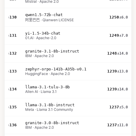
Mistral · Apache 2.0
qwen1.5-72b-chat
›
130
1250
±6.0
阿里巴巴 · Qianwen LICENSE
yi-1.5-34b-chat
›
131
1249
±7.0
01.AI · Apache-2.0
granite-3.1-8b-instruct
›
132
1248
±14.0
IBM · Apache 2.0
zephyr-orpo-141b-A35b-v0.1
›
133
1239
±13.0
HuggingFace · Apache 2.0
llama-3.1-tulu-3-8b
›
134
1239
±14.0
Allen AI · Llama 3.1
llama-3.1-8b-instruct
›
135
1237
±5.0
Meta · Llama 3.1 Community
granite-3.0-8b-instruct
›
136
1237
±11.0
IBM · Apache 2.0