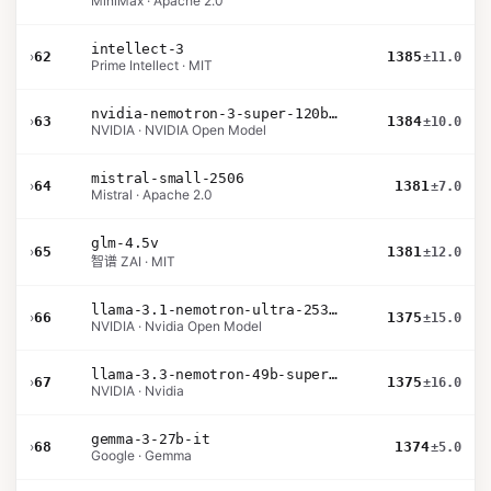
MiniMax · Apache 2.0
intellect-3
›
62
1385
±11.0
Prime Intellect · MIT
nvidia-nemotron-3-super-120b-a12b
›
63
1384
±10.0
NVIDIA · NVIDIA Open Model
mistral-small-2506
›
64
1381
±7.0
Mistral · Apache 2.0
glm-4.5v
›
65
1381
±12.0
智谱 ZAI · MIT
llama-3.1-nemotron-ultra-253b-v1
›
66
1375
±15.0
NVIDIA · Nvidia Open Model
llama-3.3-nemotron-49b-super-v1
›
67
1375
±16.0
NVIDIA · Nvidia
gemma-3-27b-it
›
68
1374
±5.0
Google · Gemma