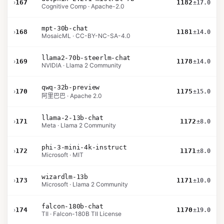
›
167
1182
±17.0
Cognitive Comp · Apache-2.0
mpt-30b-chat
›
168
1181
±14.0
MosaicML · CC-BY-NC-SA-4.0
llama2-70b-steerlm-chat
›
169
1178
±14.0
NVIDIA · Llama 2 Community
qwq-32b-preview
›
170
1175
±15.0
阿里巴巴 · Apache 2.0
llama-2-13b-chat
›
171
1172
±8.0
Meta · Llama 2 Community
phi-3-mini-4k-instruct
›
172
1171
±8.0
Microsoft · MIT
wizardlm-13b
›
173
1171
±10.0
Microsoft · Llama 2 Community
falcon-180b-chat
›
174
1170
±19.0
TII · Falcon-180B TII License